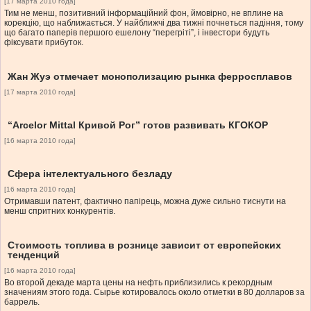
[17 марта 2010 года]
Тим не менш, позитивний інформаційний фон, ймовірно, не вплине на
корекцію, що наближається. У найближчі два тижні почнеться падіння, тому
що багато паперів першого ешелону “перегріті”, і інвестори будуть
фіксувати прибуток.
Жан Жуэ отмечает монополизацию рынка ферросплавов
[17 марта 2010 года]
“Arcelor Mittal Кривой Рог” готов развивать КГОКОР
[16 марта 2010 года]
Сфера інтелектуального безладу
[16 марта 2010 года]
Отримавши патент, фактично папірець, можна дуже сильно тиснути на
менш спритних конкурентів.
Стоимость топлива в рознице зависит от европейских
тенденций
[16 марта 2010 года]
Во второй декаде марта цены на нефть приблизились к рекордным
значениям этого года. Сырье котировалось около отметки в 80 долларов за
баррель.