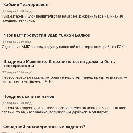
Кабмин “малороссов”
[17 марта 2010 года]
Гуманитарный блок правительства намерен искоренить все начинания
предшественников.
“Приват” пропустил удар “Сухой Балкой”
[17 марта 2010 года]
Отделение АМКУ назвало группу виновной в блокировании работы ГОКа.
Владимир Макеенко: В правительстве должны быть
консерваторы
[17 марта 2010 года]
Первоочередная задача, которая сейчас стоит перед правительством, —
это, конечно же, бюджет-2010.
Поединок капитализмов
[17 марта 2010 года]
“...Если бы существовала Нобелевская премия за ловкое обворовывание
страны, то ее, несомненно, получили бы украинские олигархи”.
Фондовий ринок зростає: чи надовго?