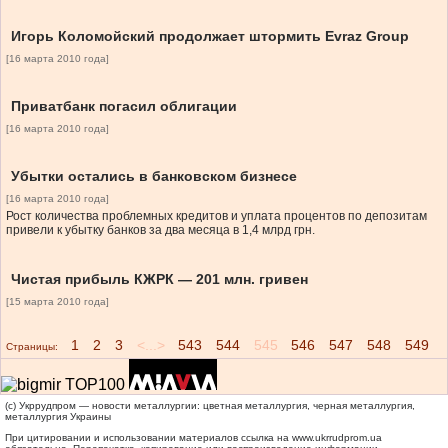
Игорь Коломойский продолжает штормить Evraz Group
[16 марта 2010 года]
Приватбанк погасил облигации
[16 марта 2010 года]
Убытки остались в банковском бизнесе
[16 марта 2010 года]
Рост количества проблемных кредитов и уплата процентов по депозитам
привели к убытку банков за два месяца в 1,4 млрд грн.
Чистая прибыль КЖРК — 201 млн. гривен
[15 марта 2010 года]
1
2
3
<...>
543
544
545
546
547
548
549
Страницы:
(c) Укррудпром — новости металлургии: цветная металлургия, черная металлургия,
металлургия Украины
При цитировании и использовании материалов ссылка на
www.ukrrudprom.ua