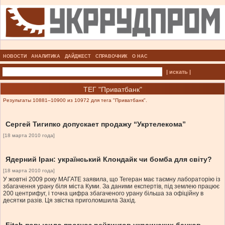
НОВОСТИ
АНАЛИТИКА
ДАЙДЖЕСТ
СПРАВОЧНИК
О НАС
| искать |
ТЕГ "Приватбанк"
Результаты 10881–10900 из 10972 для тега "Приватбанк".
Сергей Тигипко допускает продажу “Укртелекома”
[18 марта 2010 года]
Ядерний Іран: український Клондайк чи бомба для світу?
[18 марта 2010 года]
У жовтні 2009 року МАГАТЕ заявила, що Тегеран має таємну лабораторію із
збагачення урану біля міста Куми. За даними експертів, під землею працює
200 центрифуг, і точна цифра збагаченого урану більша за офіційну в
десятки разів. Ця звістка приголомшила Захід.