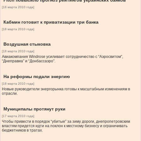
Fitch повысило прогноз рейтингов украинских банков
[18 марта 2010 года]
Кабмин готовит к приватизации три банка
[18 марта 2010 года]
Воздушная стыковка
[18 марта 2010 года]
Авиакомпания Windrose усиливает сотрудничество с “Аэросвитом”,
“Днеправиа” и “Донбассаэро”.
На реформы подали энергию
[18 марта 2010 года]
Новые руководители энергорынка готовы к масштабным изменениям в
отрасли.
Муниципалы протянут руки
[17 марта 2010 года]
Чтобы привести в порядок “убитые” за зиму дороги, днепропетровским
властям придется идти на поклон к местному бизнесу и ограничивать
бюджетников в тратах.