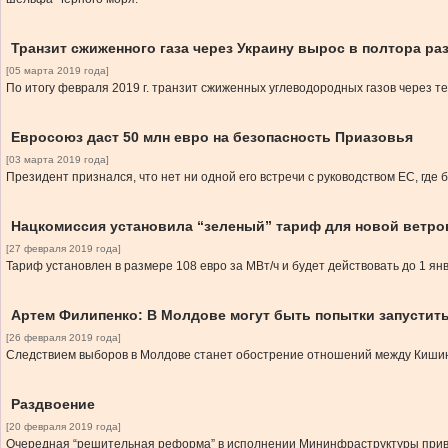
Транзит сжиженного газа через Украину вырос в полтора ра
[05 марта 2019 года]
По итогу февраля 2019 г. транзит сжиженных углеводородных газов через тер
Евросоюз даст 50 млн евро на безопасность Приазовья
[03 марта 2019 года]
Президент признался, что нет ни одной его встречи с руководством ЕС, где
Нацкомиссия установила “зеленый” тариф для новой ветро
[27 февраля 2019 года]
Тариф установлен в размере 108 евро за МВт/ч и будет действовать до 1 ян
Артем Филипенко: В Молдове могут быть попытки запустить
[26 февраля 2019 года]
Следствием выборов в Молдове станет обострение отношений между Кишин
Раздвоение
[20 февраля 2019 года]
Очередная “решительная реформа” в исполнении Мининфраструктуры привел