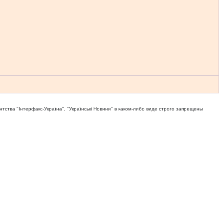
тва "Iнтерфакс-Україна", "Українськi Новини" в каком-либо виде строго запрещены