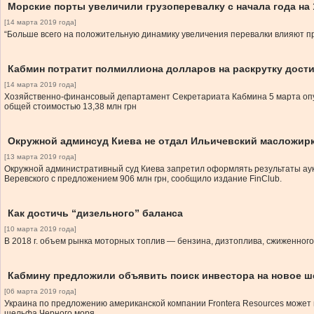
Морские порты увеличили грузоперевалку с начала года на
[14 марта 2019 года]
“Больше всего на положительную динамику увеличения перевалки влияют п
Кабмин потратит полмиллиона долларов на раскрутку дост
[14 марта 2019 года]
Хозяйственно-финансовый департамент Секретариата Кабмина 5 марта опу
общей стоимостью 13,38 млн грн
Окружной админсуд Киева не отдал Ильичевский масложирк
[13 марта 2019 года]
Окружной административный суд Киева запретил оформлять результаты аук
Веревского с предложением 906 млн грн, сообщило издание FinClub.
Как достичь “дизельного” баланса
[10 марта 2019 года]
В 2018 г. объем рынка моторных топлив — бензина, дизтоплива, сжиженного 
Кабмину предложили объявить поиск инвестора на новое 
[06 марта 2019 года]
Украина по предложению американской компании Frontera Resources может 
шельфа Черного моря.