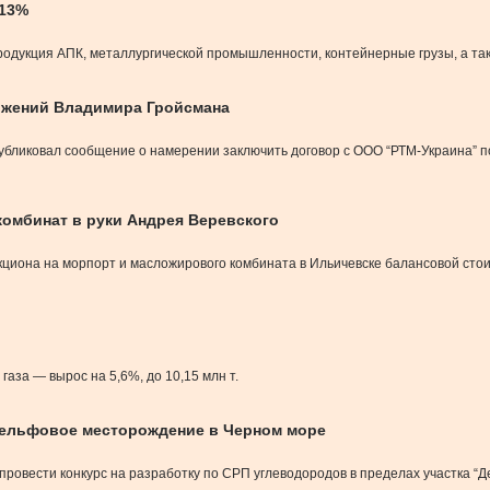
 13%
родукция АПК, металлургической промышленности, контейнерные грузы, а та
ижений Владимира Гройсмана
бликовал сообщение о намерении заключить договор с ООО “РТМ-Украина” 
омбинат в руки Андрея Веревского
циона на морпорт и масложирового комбината в Ильичевске балансовой стои
газа — вырос на 5,6%, до 10,15 млн т.
шельфовое месторождение в Черном море
провести конкурс на разработку по СРП углеводородов в пределах участка “