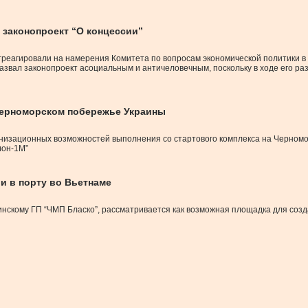
законопроект “О концессии”
агировали на намерения Комитета по вопросам экономической политики в сж
звал законопроект асоциальным и античеловечным, поскольку в ходе его ра
Черноморском побережье Украины
анизационных возможностей выполнения со стартового комплекса на Черномо
лон-1М”
и в порту во Вьетнаме
инскому ГП “ЧМП Бласко”, рассматривается как возможная площадка для созд