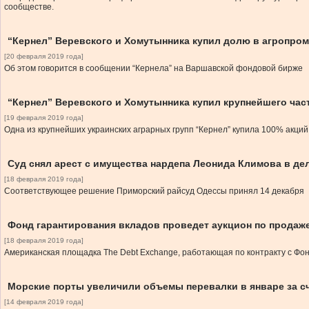
сообществе.
“Кернел” Веревского и Хомутынника купил долю в агропром
[20 февраля 2019 года]
Об этом говорится в сообщении “Кернела” на Варшавской фондовой бирже
“Кернел” Веревского и Хомутынника купил крупнейшего час
[19 февраля 2019 года]
Одна из крупнейших украинских аграрных групп “Кернел” купила 100% акций
Суд снял арест с имущества нардепа Леонида Климова в дел
[18 февраля 2019 года]
Соответствующее решение Приморский райсуд Одессы принял 14 декабря
Фонд гарантирования вкладов проведет аукцион по продаж
[18 февраля 2019 года]
Американская площадка The Debt Exchange, работающая по контракту с Фон
Морские порты увеличили объемы перевалки в январе за сч
[14 февраля 2019 года]