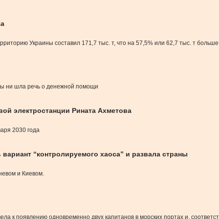
за
риторию Украины составил 171,7 тыс. т, что на 57,5% или 62,7 тыс. т больше
 бы ни шла речь о денежной помощи
вой электростанции Рината Ахметова
варя 2030 года
 вариант “контролируемого хаоса” и развала страны
евом и Киевом.
а к появлению одновременно двух капитанов в морских портах и, соответс