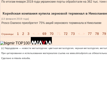
По итогам января 2019 года украинские порты обработали на 362 тыс. тонн
Корейская компания купила зерновой терминал в Николаеве
[13 февраля 2019 года]
Posco Daewoo приобретет 75% акций зернового терминала в Николаеве
1
2
3
<...>
69
70
71
72
73
<...>
77
78
79
Страницы:
(c) Укррудпром — новости металлургии: цветная металлургия, черная металлургия, мета
При цитировании и использовании материалов ссылка на
www.ukrrudprom.ua
обязательна.
Сделано в miavia estudia.