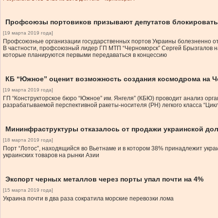
Профсоюзы портовиков призывают депутатов блокировать 
[19 марта 2019 года]
Профсоюзные организации государственных портов Украины болезненно отре
В частности, профсоюзный лидер ГП МТП “Черноморск” Сергей Брызгалов на
которые планируются первыми передаваться в концессию
КБ “Южное” оценит возможность создания космодрома на 
[19 марта 2019 года]
ГП “Конструкторское бюро “Южное” им. Янгеля” (КБЮ) проводит анализ орг
разрабатываемой перспективной ракеты-носителя (РН) легкого класса “Цик
Мининфраструктуры отказалось от продажи украинской дол
[18 марта 2019 года]
Порт “Лотос”, находящийся во Вьетнаме и в котором 38% принадлежит укра
украинских товаров на рынки Азии
Экспорт черных металлов через порты упал почти на 4%
[15 марта 2019 года]
Украина почти в два раза сократила морские перевозки лома