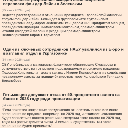
переписки фон дер Ляйен с Зеленским
[25 июня 2026 года]
Ведется расследование в отношении президента Европейской комиссии
Урсулы фон дер Ляйен. Речь идет о групповом чате с украинским
президентом Владимиром Зеленским, канцлером ФРГ Фридрихом Мерцем,
президентом Франции Эмманюэлем Макроном, премьер-министром
Италии Джорджей Мелони и уходящим премьер-министром
Великобритании Киром Стармером
Один из ключевых сотрудников НАБУ уволился из Бюро и
возглавил отдел в Укргазбанке
[24 июня 2026 года]
СБУ опубликовала материалы, фактически обвиняющие Скомарова в
сотрудничестве с на тот момент подозреваемым в госизмене нардепом
Федором Христенко, а также в связях с Игорем Коломойским и в содействии
незаконному выезду за границу бизнес-партнеру Коломойского Геннадию
Боголюбову
Гетьманцев допускает отказ от 50-процентного налога на
банки в 2028 году ради приватизации
[24 июня 2026 года]
“Если появятся конкретные предложения относительно того или иного
соглашения по продаже, например, на 2028 год, и стоимость соглашения
будет зависеть от нашего решения о введении этого налога на 2028 год,
тогда мы рассмотрим эти риски. И если они существенны, мы этого
решения не будем принимать”