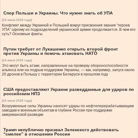
Спор Польши и Украины. Что нужно знать об УПА
[24 июня 2026 года]
Конфликт между Украиной и Польшей вокруг присвоения звания “героев
УПА” одному из подразделений украинской армии продолжается. В чем его
суть? Основные факты.
Путин требует от Лукашенко открыть второй фронт
против Украины и помочь атаковать НАТО
[24 июня 2026 года]
Это могут быть атаки, направленные на проверку обороноспособности
альянса или на подрыв поддержки Украины, — как, например, запуск около
20 дронов в Польшу с территории Беларуси в прошлом году
США предоставляют Украине разведданные для ударов по
российским НПЗ
[24 июня 2026 года]
Вооруженные силы Украины наносят удары по нефтеперерабатывающим
заводам и военным объектам в глубине России при поддержке
американской разведки
Трамп непублично призвал Зеленского действовать
“смелее” в отношении России