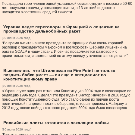
Пострадали трое членов одной украинской семьи: супруги в возрасте 50-60
лет получили травмы, угрожающие жизни, а 13-летний подросток
находится в состоянии средней тяжести
Украина ведет переговоры с Францией о лицензии на
производство дальнобойных ракет
[30 июня 2026 года]
“Во время визита нашего президента во Францию был очень хороший
разговор с президентом Макроном о возможности шеринга лицензии на
ракеты SCALP в нашу страну. И сейчас продолжается разговор и с
правительством, и с компанией по этому поводу, уточняются все детали”
Выяснилось, что Штилерман из Fire Point не только
пиздить бабки умеет — он еще и специалист по
конституционному праву
[30 июня 2026 года]
в Украине уже один раз отменяли Конституцию 2004 года и возвращали ее
редакцию 1996 года. Сделал это президент Виктор Янукович в 2010 году с
помощью Конституционного суда. Это стало одной из причин роста
политической напряженности в обществе, которая привела к Майдану в
2013 году, после победы которого редакция 2004 года была возвращена
Российские элиты готовятся с эскалации войны
[30 июня 2026 года]
“Кажется, впереди нас ждет новый цикл эскалации