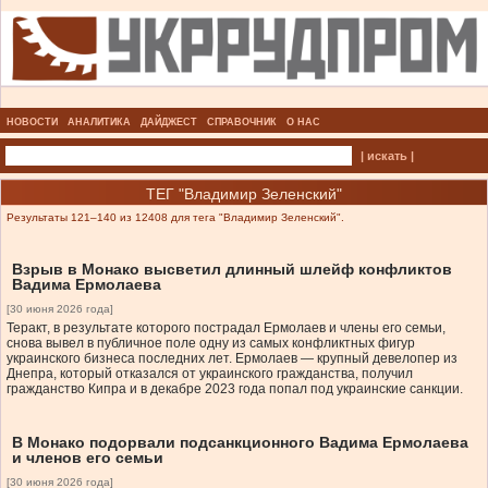
НОВОСТИ
АНАЛИТИКА
ДАЙДЖЕСТ
СПРАВОЧНИК
О НАС
| искать |
ТЕГ "Владимир Зеленский"
Результаты 121–140 из 12408 для тега "Владимир Зеленский".
Взрыв в Монако высветил длинный шлейф конфликтов
Вадима Ермолаева
[30 июня 2026 года]
Теракт, в результате которого пострадал Ермолаев и члены его семьи,
снова вывел в публичное поле одну из самых конфликтных фигур
украинского бизнеса последних лет. Ермолаев — крупный девелопер из
Днепра, который отказался от украинского гражданства, получил
гражданство Кипра и в декабре 2023 года попал под украинские санкции.
В Монако подорвали подсанкционного Вадима Ермолаева
и членов его семьи
[30 июня 2026 года]