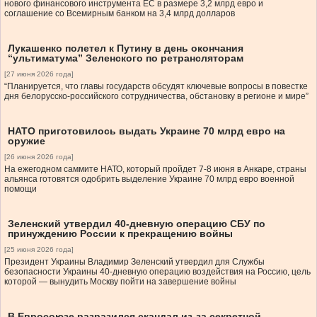
нового финансового инструмента ЕС в размере 3,2 млрд евро и
соглашение со Всемирным банком на 3,4 млрд долларов
Лукашенко полетел к Путину в день окончания
“ультиматума” Зеленского по ретрансляторам
[27 июня 2026 года]
“Планируется, что главы государств обсудят ключевые вопросы в повестке
дня белорусско-российского сотрудничества, обстановку в регионе и мире”
НАТО приготовилось выдать Украине 70 млрд евро на
оружие
[26 июня 2026 года]
На ежегодном саммите НАТО, который пройдет 7-8 июня в Анкаре, страны
альянса готовятся одобрить выделение Украине 70 млрд евро военной
помощи
Зеленский утвердил 40-дневную операцию СБУ по
принуждению России к прекращению войны
[25 июня 2026 года]
Президент Украины Владимир Зеленский утвердил для Службы
безопасности Украины 40-дневную операцию воздействия на Россию, цель
которой — вынудить Москву пойти на завершение войны
В Евросоюзе разразился скандал из-за секретной