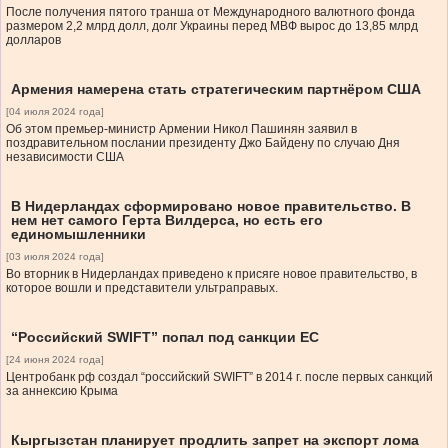
После получения пятого транша от Международного валютного фонда
размером 2,2 млрд долл, долг Украины перед МВФ вырос до 13,85 млрд
долларов
Армения намерена стать стратегическим партнёром США
[04 июля 2024 года]
Об этом премьер-министр Армении Никол Пашинян заявил в
поздравительном послании президенту Джо Байдену по случаю Дня
независимости США
В Нидерландах сформировано новое правительство. В
нем нет самого Герта Вилдерса, но есть его
единомышленники
[03 июля 2024 года]
Во вторник в Нидерландах приведено к присяге новое правительство, в
которое вошли и представители ультраправых.
“Российский SWIFT” попал под санкции ЕС
[24 июня 2024 года]
Центробанк рф создал “российский SWIFT” в 2014 г. после первых санкций
за аннексию Крыма
Кыргызстан планирует продлить запрет на экспорт лома