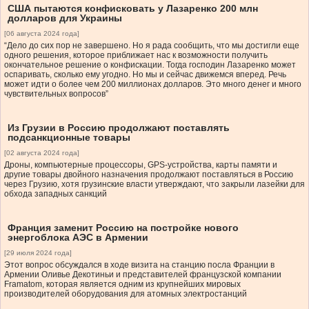
США пытаются конфисковать у Лазаренко 200 млн
долларов для Украины
[06 августа 2024 года]
“Дело до сих пор не завершено. Но я рада сообщить, что мы достигли еще
одного решения, которое приближает нас к возможности получить
окончательное решение о конфискации. Тогда господин Лазаренко может
оспаривать, сколько ему угодно. Но мы и сейчас движемся вперед. Речь
может идти о более чем 200 миллионах долларов. Это много денег и много
чувствительных вопросов”
Из Грузии в Россию продолжают поставлять
подсанкционные товары
[02 августа 2024 года]
Дроны, компьютерные процессоры, GPS-устройства, карты памяти и
другие товары двойного назначения продолжают поставляться в Россию
через Грузию, хотя грузинские власти утверждают, что закрыли лазейки для
обхода западных санкций
Франция заменит Россию на постройке нового
энергоблока АЭС в Армении
[29 июля 2024 года]
Этот вопрос обсуждался в ходе визита на станцию посла Франции в
Армении Оливье Декотиньи и представителей французской компании
Framatom, которая является одним из крупнейших мировых
производителей оборудования для атомных электростанций