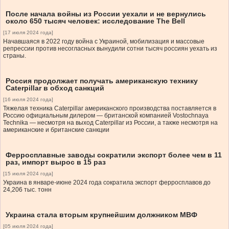
После начала войны из России уехали и не вернулись
около 650 тысяч человек: исследование The Bell
[17 июля 2024 года]
Начавшаяся в 2022 году война с Украиной, мобилизация и массовые
репрессии против несогласных вынудили сотни тысяч россиян уехать из
страны.
Россия продолжает получать американскую технику
Caterpillar в обход санкций
[16 июля 2024 года]
Тяжелая техника Caterpillar американского производства поставляется в
Россию официальным дилером — британской компанией Vostochnaya
Technika — несмотря на выход Caterpillar из России, а также несмотря на
американские и британские санкции
Ферросплавные заводы сократили экспорт более чем в 11
раз, импорт вырос в 15 раз
[15 июля 2024 года]
Украина в январе-июне 2024 года сократила экспорт ферросплавов до
24,206 тыс. тонн
Украина стала вторым крупнейшим должником МВФ
[05 июля 2024 года]