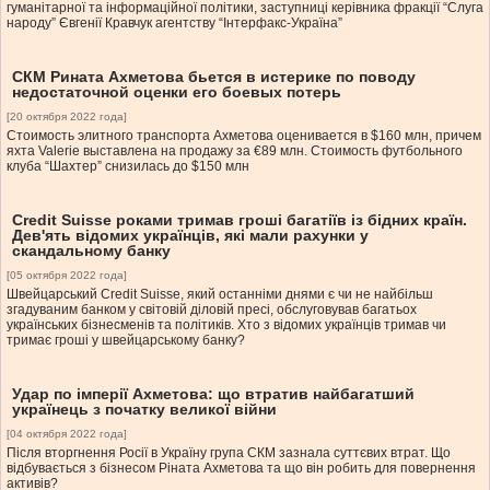
гуманітарної та інформаційної політики, заступниці керівника фракції “Слуга
народу” Євгенії Кравчук агентству “Інтерфакс-Україна”
СКМ Рината Ахметова бьется в истерике по поводу
недостаточной оценки его боевых потерь
[20 октября 2022 года]
Стоимость элитного транспорта Ахметова оценивается в $160 млн, причем
яхта Valerie выставлена на продажу за €89 млн. Стоимость футбольного
клуба “Шахтер” снизилась до $150 млн
Credit Suisse роками тримав гроші багатіїв із бідних країн.
Дев'ять відомих українців, які мали рахунки у
скандальному банку
[05 октября 2022 года]
Швейцарський Credit Suisse, який останніми днями є чи не найбільш
згадуваним банком у світовій діловій пресі, обслуговував багатьох
українських бізнесменів та політиків. Хто з відомих українців тримав чи
тримає гроші у швейцарському банку?
Удар по імперії Ахметова: що втратив найбагатший
українець з початку великої війни
[04 октября 2022 года]
Після вторгнення Росії в Україну група СКМ зазнала суттєвих втрат. Що
відбувається з бізнесом Ріната Ахметова та що він робить для повернення
активів?