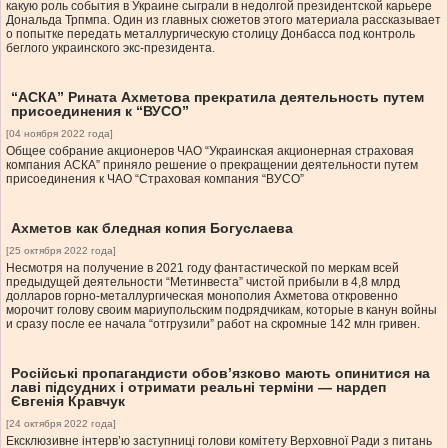
какую роль события в Украине сыграли в недолгой президентской карьере
Дональда Трпмпа. Один из главных сюжетов этого материала рассказывает
о попытке передать металлургическую столицу Донбасса под контроль
беглого украинского экс-президента.
“АСКА” Рината Ахметова прекратила деятельность путем
присоединения к “ВУСО”
[04 ноября 2022 года]
Общее собрание акционеров ЧАО “Украинская акционерная страховая
компания АСКА” приняло решение о прекращении деятельности путем
присоединения к ЧАО “Страховая компания “ВУСО”
Ахметов как бледная копия Богуслаева
[25 октября 2022 года]
Несмотря на получение в 2021 году фантастической по меркам всей
предыдущей деятельности “Метинвеста” чистой прибыли в 4,8 млрд
долларов горно-металлургическая монополия Ахметова откровенно
морочит голову своим мариупольским подрядчикам, которые в канун войны
и сразу после ее начала “отгрузили” работ на скромные 142 млн гривен.
Російські пропагандисти обов’язково мають опинитися на
лаві підсудних і отримати реальні терміни — нардеп
Євгенія Кравчук
[24 октября 2022 года]
Ексклюзивне інтерв’ю заступниці голови комітету Верховної Ради з питань