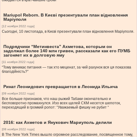
ожидается в кратчайшие сроки”
Mariupol Reborn. В Києві презентували план відновлення
Маріуполя
[12 ноября 2022 года]
Сьогодні, 10 листопада, в Києві презентували план відновлення Маріуполя.
Подрядчики “Метинвеста” Ахметова, которым он
задолжал более 140 млн гривен, рассказали как его ПУМБ
загоняет их в долговую яму
[11 ноября 2022 года]
“Тому виникає питання — так хто меценат, за чий рахунок вся ця показова
благодійність?”
Ринат Леонидович превращается в Леонида Ильича
[09 ноября 2022 года]
Все больше признаков, что наш рыжий Табаки окончательно и
бесповоротно промахнулся. Изо всех щелей СКМ несется шепоток,
переходящий в громкий ропот: “Уважаемый фишку не рубит “
2016: как Ахметов и Янукович Мариуполь делили
[08 ноября 2022 года]
В The New York Times вышло огромное расследование, посвященное тому,