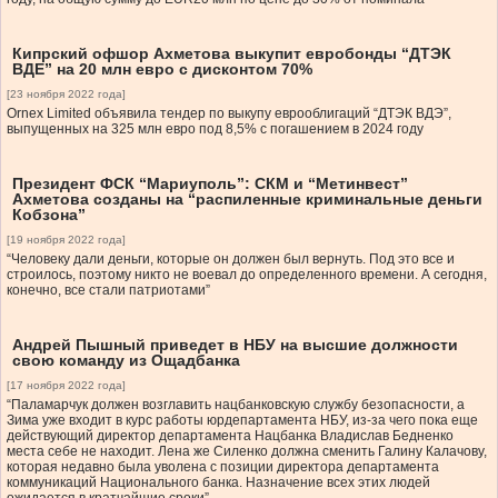
Кипрский офшор Ахметова выкупит евробонды “ДТЭК
ВДЕ” на 20 млн евро с дисконтом 70%
[23 ноября 2022 года]
Ornex Limited объявила тендер по выкупу еврооблигаций “ДТЭК ВДЭ”,
выпущенных на 325 млн евро под 8,5% с погашением в 2024 году
Президент ФСК “Мариуполь”: СКМ и “Метинвест”
Ахметова созданы на “распиленные криминальные деньги
Кобзона”
[19 ноября 2022 года]
“Человеку дали деньги, которые он должен был вернуть. Под это все и
строилось, поэтому никто не воевал до определенного времени. А сегодня,
конечно, все стали патриотами”
Андрей Пышный приведет в НБУ на высшие должности
свою команду из Ощадбанка
[17 ноября 2022 года]
“Паламарчук должен возглавить нацбанковскую службу безопасности, а
Зима уже входит в курс работы юрдепартамента НБУ, из-за чего пока еще
действующий директор департамента Нацбанка Владислав Бедненко
места себе не находит. Лена же Силенко должна сменить Галину Калачову,
которая недавно была уволена с позиции директора департамента
коммуникаций Национального банка. Назначение всех этих людей