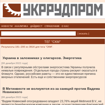
НОВОСТИ
АНАЛИТИКА
ДАЙДЖЕСТ
СПРАВОЧНИК
О НАС
| искать |
ТЕГ "СКМ"
Результаты 181–200 из 3816 для тега "СКМ".
Украина в заложниках у олигархов. Энергетика
[06 декабря 2022 года]
В связи с регулярными обстрелами энергосистема Украины получила
немалые повреждения. Отдельные города страны рискуют оказаться в
блэкауте. Однако, российские ракеты — это не единственная причина
веерных отключений. Есть еще и собственники энергоресурсов
В Метинвесте не волнуются из-за санкций против Вадима
Новинского
[06 декабря 2022 года]
“Вадим Новинский опосредованно владеет 23,76% акций Metinvest B.V., не
является бенефициаром компании и лицом, осуществляющим фактический