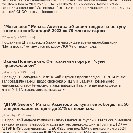
контроль над компанией”, — констатируется в распространенном во
вторник заявлении “Метинвеста” относительно применения персональных
санкций СНБО против Новинского.
“Метинвест” Рината Ахметова объявил тендер по выкупу
своих еврооблигаций-2023 на 70 млн долларов
[05 декабря 2022 года]
По данным Штутгартской биржи, в настоящее время еврооблигации
“Метинвеста” котируются по курсу 79,67% от номинала.
Вадим Новинський. Олігархічний портрет “суки
православной”
[04 декабря 2022 года]
Президент Володимир Зеленський 2 грудня провів засідання РНБОУ, яке
запровадило санкції щодо спонсора УПЦ МП Вадима Новинського,
намісника Києво-Печерської лаври владики Павла та ще понад десяти
діячів УПЦ Московського патріархату.
“ДТЭК Энерго” Рината Ахметова выкупит евробонды на 50
млн долларов по цене до 27% от номинала
[28 ноября 2022 года]
На прошлой неделе компания Ornex Limited из группы СКМ также объявила
тендер по выкупу еврооблигаций другого энергохолдинга Группы ДТЭК —
“ДТЭК ВИЭ”, выпущенных на EUR325 млн под 8,5% с погашением в 2024
году, на общую сумму до EUR20 млн по цене до 30% от номинала