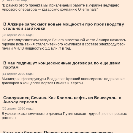
[11 мая 2020 года]
“В рамках этого проекта мы привлекаем к работе в Украине ведущего
мирового оператора — катарскую компанию QTerminals”
В Алжире запускают новые мощности про производству
стальной заготовки
[28 апреля 2020 года]
На металлургическом заводе Bellara в восточной части Алжира начались
горячие испытания сталелитейного комплекса в составе электродуговой
печи и МНЛЗ мощностью 1,1 млн. т в год.
В мае подпишут концессионные договора по еще двум
портам
[14 апреля 2020 года]
Министр инфраструктуры Владислав Криклий анонсировал подписание
договоров о концессии портов Ольвия и Херсон
Сослуживец Сечина. Как Кремль нефть из Венесуэлы в
Анголу перелил
[05 апреля 2020 года]
В условиях экономического кризиса Путин спасает друзей, но не простых
россиян.
Карантин безумия. Почему возвращение украинцев