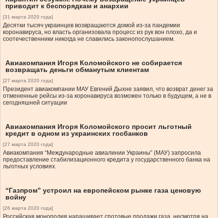
приводит к беспорядкам и анархии
[31 марта 2020 года]
Десятки тысяч украинцев возвращаются домой из-за пандемии
коронавируса, но власть организовала процесс из рук вон плохо, да и
соотечественники никогда не славились законопослушанием.
Авиакомпания Игоря Коломойского не собирается
возвращать деньги обманутым клиентам
[27 марта 2020 года]
Президент авиакомпании МАУ Евгений Дыхне заявил, что возврат денег за
отмененные рейсы из-за коронавируса возможен только в будущем, а не в
сегодняшней ситуации
Авиакомпания Игоря Коломойского просит льготный
кредит в одном из украинских госбанков
[27 марта 2020 года]
Авиакомпания “Международные авиалинии Украины” (МАУ) запросила
предоставление стабилизационного кредита у государственного банка на
льготных условиях.
“Газпром” устроил на европейском рынке газа ценовую
войну
[26 марта 2020 года]
Российская монополия наращивает спотовые продажи газа, несмотря на