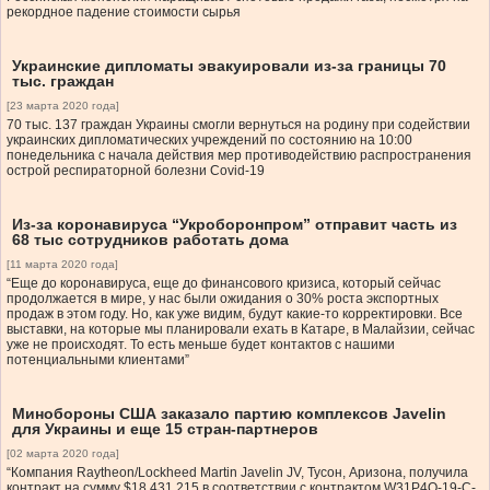
рекордное падение стоимости сырья
Украинские дипломаты эвакуировали из-за границы 70
тыс. граждан
[23 марта 2020 года]
70 тыс. 137 граждан Украины смогли вернуться на родину при содействии
украинских дипломатических учреждений по состоянию на 10:00
понедельника с начала действия мер противодействию распространения
острой респираторной болезни Covid-19
Из-за коронавируса “Укроборонпром” отправит часть из
68 тыс сотрудников работать дома
[11 марта 2020 года]
“Еще до коронавируса, еще до финансового кризиса, который сейчас
продолжается в мире, у нас были ожидания о 30% роста экспортных
продаж в этом году. Но, как уже видим, будут какие-то корректировки. Все
выставки, на которые мы планировали ехать в Катаре, в Малайзии, сейчас
уже не происходят. То есть меньше будет контактов с нашими
потенциальными клиентами”
Минобороны США заказало партию комплексов Javelin
для Украины и еще 15 стран-партнеров
[02 марта 2020 года]
“Компания Raytheon/Lockheed Martin Javelin JV, Тусон, Аризона, получила
контракт на сумму $18,431,215 в соответствии с контрактом W31P4Q-19-C-