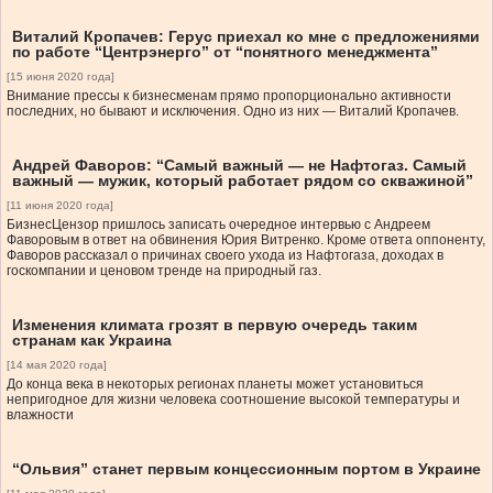
Виталий Кропачев: Герус приехал ко мне с предложениями
по работе “Центрэнерго” от “понятного менеджмента”
[15 июня 2020 года]
Внимание прессы к бизнесменам прямо пропорционально активности
последних, но бывают и исключения. Одно из них — Виталий Кропачев.
Андрей Фаворов: “Самый важный — не Нафтогаз. Самый
важный — мужик, который работает рядом со скважиной”
[11 июня 2020 года]
БизнесЦензор пришлось записать очередное интервью с Андреем
Фаворовым в ответ на обвинения Юрия Витренко. Кроме ответа оппоненту,
Фаворов рассказал о причинах своего ухода из Нафтогаза, доходах в
госкомпании и ценовом тренде на природный газ.
Изменения климата грозят в первую очередь таким
странам как Украина
[14 мая 2020 года]
До конца века в некоторых регионах планеты может установиться
непригодное для жизни человека соотношение высокой температуры и
влажности
“Ольвия” станет первым концессионным портом в Украине