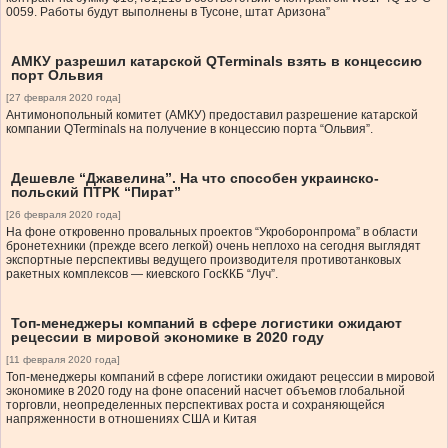
0059. Работы будут выполнены в Тусоне, штат Аризона”
АМКУ разрешил катарской QTerminals взять в концессию
порт Ольвия
[27 февраля 2020 года]
Антимонопольный комитет (АМКУ) предоставил разрешение катарской
компании QTerminals на получение в концессию порта “Ольвия”.
Дешевле “Джавелина”. На что способен украинско-
польский ПТРК “Пират”
[26 февраля 2020 года]
На фоне откровенно провальных проектов “Укроборонпрома” в области
бронетехники (прежде всего легкой) очень неплохо на сегодня выглядят
экспортные перспективы ведущего производителя противотанковых
ракетных комплексов — киевского ГосККБ “Луч”.
Топ-менеджеры компаний в сфере логистики ожидают
рецессии в мировой экономике в 2020 году
[11 февраля 2020 года]
Топ-менеджеры компаний в сфере логистики ожидают рецессии в мировой
экономике в 2020 году на фоне опасений насчет объемов глобальной
торговли, неопределенных перспективах роста и сохраняющейся
напряженности в отношениях США и Китая