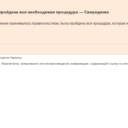
 пройдена вся необходимая процедура — Свириденко
шение принималось правительством, была пройдена вся процедура, которая
ллургия Украины
 Перепечатка, копирование или воспроизведение информации, содержащей ссылку на агентс