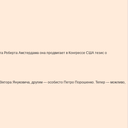
а Роберта Амстердама она продвигает в Конгрессе США тезис о
ня Віктора Януковича, другим — особисто Петро Порошенко. Тепер — можливо,