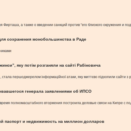
 Фирташа, а также о введении санкций против “его близкого окружения и по
для сохранения монобольшинства в Раде
никами
жинси”, яку потім розганяли на сайті Рабіновича
 стала першоджерелом інформаційної атаки, яку миттєво підхопили сайти з реп
овавшегося генерала заявлениями об ИПСО
о время полномасштабного вторжения построила деловые связи на Кипре с п
ий паспорт и недвижимость на миллион долларов