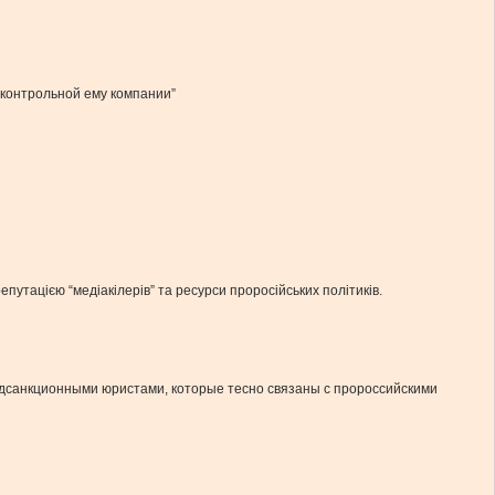
дконтрольной ему компании”
утацією “медіакілерів” та ресурси проросійських політиків.
одсанкционными юристами, которые тесно связаны с пророссийскими