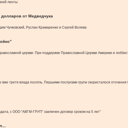
своей ленты
н долларов от Медведчука
им Чучковский, Руслан Крамаренко и Сергей Волева
Бойко”
равославной церкви. При поддержке Православной Церкви Америки и лоббист
о це вже третя влада поспіль. Першими послугами групи скористалося оточен
идата, с ООО “АВГМ-ГРУП” заключен договор сроком на 5 лет”
ал…