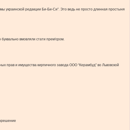
чмы украинской редакции Би-Би-Си”. Это ведь не просто длинная простыня
ого буквально вмовляли стати прем'єром.
ных прав и имущества кирпичного завода ООО “Керамбуд” во Львовской
азрешение