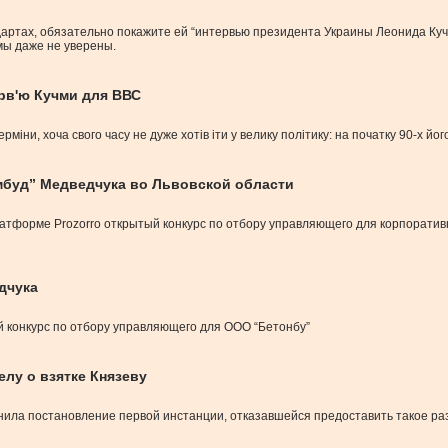
ндартах, обязательно покажите ей “интервью президента Украины Леонида Ку
 мы даже не уверены.
ерв'ю Кучми для ВВС
рміни, хоча свого часу не дуже хотів іти у велику політику: на початку 90-х й
мбуд” Медведчука во Львовской области
атформе Prozorro открытый конкурс по отбору управляющего для корпоратив
дчука
й конкурс по отбору управляющего для ООО “Бетонбу”
лу о взятке Князеву
ила постановление первой инстанции, отказавшейся предоставить такое р