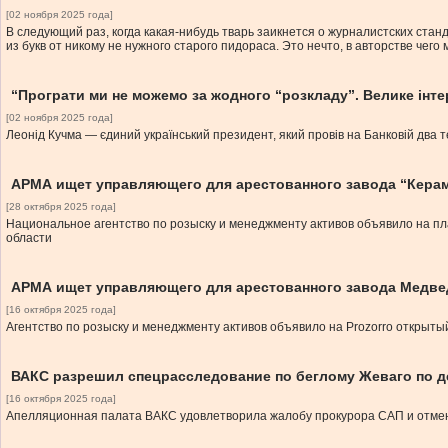
[02 ноября 2025 года]
В следующий раз, когда какая-нибудь тварь заикнется о журналистских ста
из букв от никому не нужного старого пидораса. Это нечто, в авторстве чего
“Програти ми не можемо за жодного “розкладу”. Велике інт
[02 ноября 2025 года]
Леонід Кучма — єдиний український президент, який провів на Банковій два те
АРМА ищет управляющего для арестованного завода “Кера
[28 октября 2025 года]
Национальное агентство по розыску и менеджменту активов объявило на пл
области
АРМА ищет управляющего для арестованного завода Медве
[16 октября 2025 года]
Агентство по розыску и менеджменту активов объявило на Prozorro открыты
ВАКС разрешил спецрасследование по беглому Жеваго по де
[16 октября 2025 года]
Апелляционная палата ВАКС удовлетворила жалобу прокурора САП и отмен