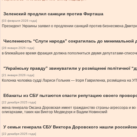
Зеленский продлил санкции против Фирташа
[03 февраля 2026 года]
Президент Украины заявил о продлении санкций против бизнесмена Дмитрия
Численность “Слуги народа” сократилась до минимальной 
[28 января 2026 года]
в ближайшее время фракция должна пополниться двумя депутатами-списоч
“Українську правду” звинуватили у розміщенні політичної “д
[21 января 2026 года]
Колонка чоловіка судді Лариси Гольник — Ігоря Гавриленка, розміщена на УП,
Ебанаты из СБУ пытаются спасти репутацию своего провор
[22 декабря 2025 года]
жена генерала Оксана Доровская имеет гражданство страны-агрессора и в
олигархами, таких как Виктор Медведчук и Вадим Новинский
У семьи генерала СБУ Виктора Доровского нашли российск
[22 декабря 2025 года]