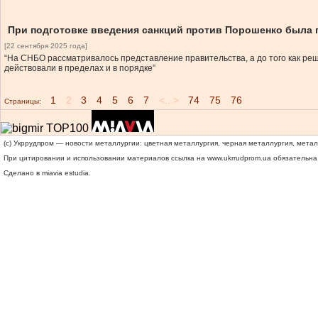
При подготовке введения санкций против Порошенко была
[22 сентября 2025 года]
“На СНБО рассматривалось представление правительства, а до того как ре
действовали в пределах и в порядке”
1
2
3
4
5
6
7
<...>
74
75
76
Страницы:
(c) Укррудпром — новости металлургии: цветная металлургия, черная металлургия, мета
При цитировании и использовании материалов ссылка на
www.ukrrudprom.ua
обязательна.
Сделано в miavia estudia.