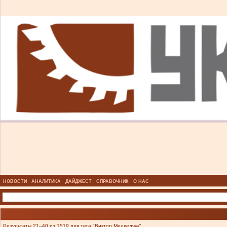
НОВОСТИ
АНАЛИТИКА
ДАЙДЖЕСТ
СПРАВОЧНИК
О НАС
Результаты 21–40 из 1519 для тега "Виктор Медведчук".