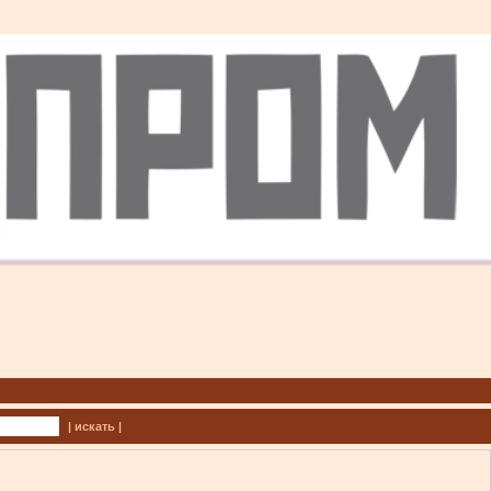
| искать |