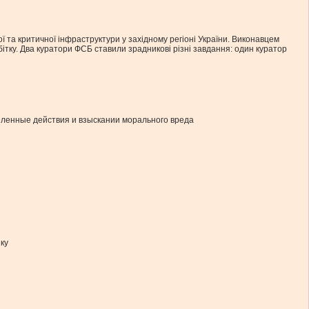
ї та критичної інфраструктури у західному регіоні України. Виконавцем
тку. Два куратори ФСБ ставили зрадникові різні завдання: один куратор
еленные действия и взыскании морального вреда
ку