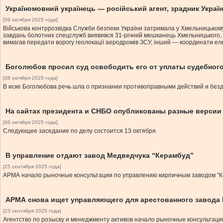
Україномовний українець — російський агент, зрадник Україн
[09 октября 2025 года]
Військова контррозвідка Служби безпеки України затримала у Хмельницькому р
завдань болотних спецслужб виявився 31-річний мешканець Хмельницького, як
вимагав передати ворогу геолокації аеродромів ЗСУ, інший — координати ел
Боголюбов просил суд освободить его от уплаты судебного 
[08 октября 2025 года]
В иске Боголюбова речь шла о признании противоправными действий и без
На сайтах президента и СНБО опубликованы разные версии
[06 октября 2025 года]
Следующее заседание по делу состоится 13 октября
В управление отдают завод Медведчука “Керамбуд”
[25 сентября 2025 года]
АРМА начало рыночные консультации по управлению кирпичным заводом “К
АРМА снова ищет управляющего для арестованного завода
[23 сентября 2025 года]
Агентство по розыску и менеджменту активов начало рыночные консультац