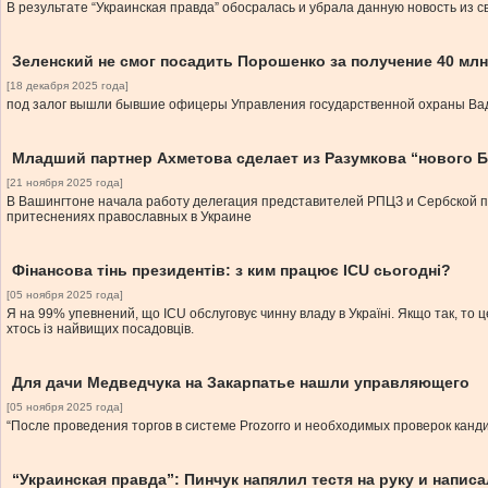
В результате “Украинская правда” обосралась и убрала данную новость из 
Зеленский не смог посадить Порошенко за получение 40 мл
[18 декабря 2025 года]
под залог вышли бывшие офицеры Управления государственной охраны Вад
Младший партнер Ахметова сделает из Разумкова “нового 
[21 ноября 2025 года]
В Вашингтоне начала работу делегация представителей РПЦЗ и Сербской п
притеснениях православных в Украине
Фінансова тінь президентів: з ким працює ICU сьогодні?
[05 ноября 2025 года]
Я на 99% упевнений, що ICU обслуговує чинну владу в Україні. Якщо так, т
хтось із найвищих посадовців.
Для дачи Медведчука на Закарпатье нашли управляющего
[05 ноября 2025 года]
“После проведения торгов в системе Prozorro и необходимых проверок канд
“Украинская правда”: Пинчук напялил тестя на руку и напис