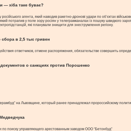
и — хіба таке буває?
осійського агента, який наводив ракетно-дронові удари по об’єктах військово
ий потрапив у поле зору росіян у телеграмканалах із пошуку швидкого заробі
ектропідстанцій, які планували знищити для знеструмлення регіону.
сбора в 2,5 тыс гривен
действия ответчиков, отмене распоряжения, обязательстве совершить опред
 документов о санкциях против Порошенко
ерамбуд” на Львовщине, который ранее принадлежал пророссийскому полити
 Медведчука
ии по поиску управляющего арестованным заводом ООО “Бетонбуд”