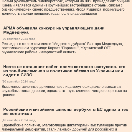
Новый руководитель “Киевгорстроя”, который на 80% принадлежит общине
Киева и является одним из крупнейших застройщиков страны, связан с
бизнес-империей своего предшественника Игоря Кушнира, покинувшего
должность в конце прошлого года после ряда скандалов
АРМА объявила конкурс на управляющего дачи
Медведчука
[20 сентября 2024 года]
Речь идет о жилом комплексе “Медвежья дубрава” Виктора Медведчука,
расположенном в урочище Карпат “Паражин”, Ждениевской ОТГ,
Мукачевского района, Закарпатской области
Ничто не остановит побег, время которого наступило: кто
из топ-бизнесменов и политиков сбежал из Украины или
сидит в СИЗО
[20 сентября 2024 года]
Высокопоставленные должностные лица могут официально выехать в
служебные командировки, однако этот путь сложнее, чем договориться на
границе.
Российские и китайские шпионы вербуют в ЕС одних и тех
же политиков
[16 сентября 2024 года]
Европейские политики, благоволящие диктаторам и выступающие против
либеральной демократии, стали лакомой добычей для российских и