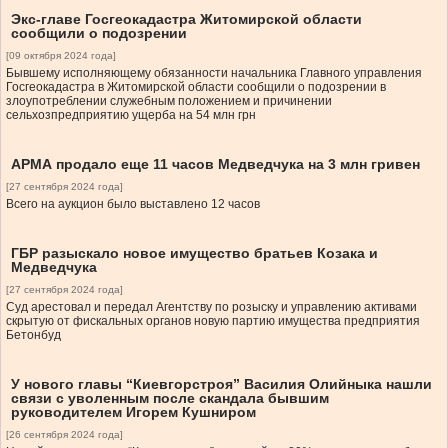
Экс-главе Госгеокадастра Житомирской области
сообщили о подозрении
[09 октября 2024 года]
Бывшему исполняющему обязанности начальника Главного управления
Госгеокадастра в Житомирской области сообщили о подозрении в
злоупотреблении служебным положением и причинении
сельхозпредприятию ущерба на 54 млн грн
АРМА продало еще 11 часов Медведчука на 3 млн гривен
[27 сентября 2024 года]
Всего на аукцион было выставлено 12 часов
ГБР разыскало новое имущество братьев Козака и
Медведчука
[27 сентября 2024 года]
Суд арестовал и передал Агентству по розыску и управлению активами
скрытую от фискальных органов новую партию имущества предприятия
Бетонбуд
У нового главы “Киевгорстроя” Василия Олийныка нашли
связи с уволенным после скандала бывшим
руководителем Игорем Кушниром
[26 сентября 2024 года]