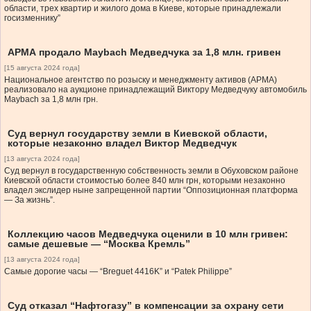
области, трех квартир и жилого дома в Киеве, которые принадлежали
госизменнику”
АРМА продало Maybach Медведчука за 1,8 млн. гривен
[15 августа 2024 года]
Национальное агентство по розыску и менеджменту активов (АРМА)
реализовало на аукционе принадлежащий Виктору Медведчуку автомобиль
Maybach за 1,8 млн грн.
Суд вернул государству земли в Киевской области,
которые незаконно владел Виктор Медведчук
[13 августа 2024 года]
Суд вернул в государственную собственность земли в Обуховском районе
Киевской области стоимостью более 840 млн грн, которыми незаконно
владел экслидер ныне запрещенной партии “Оппозиционная платформа
— За жизнь”.
Коллекцию часов Медведчука оценили в 10 млн гривен:
самые дешевые — “Москва Кремль”
[13 августа 2024 года]
Самые дорогие часы — “Breguet 4416K” и “Patek Philippe”
Суд отказал “Нафтогазу” в компенсации за охрану сети