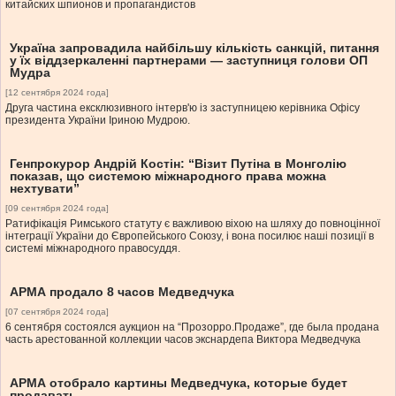
китайских шпионов и пропагандистов
Україна запровадила найбільшу кількість санкцій, питання
у їх віддзеркаленні партнерами — заступниця голови ОП
Мудра
[12 сентября 2024 года]
Друга частина ексклюзивного інтерв'ю із заступницею керівника Офісу
президента України Іриною Мудрою.
Генпрокурор Андрій Костін: “Візит Путіна в Монголію
показав, що системою міжнародного права можна
нехтувати”
[09 сентября 2024 года]
Ратифікація Римського статуту є важливою віхою на шляху до повноцінної
інтеграції України до Європейського Союзу, і вона посилює наші позиції в
системі міжнародного правосуддя.
АРМА продало 8 часов Медведчука
[07 сентября 2024 года]
6 сентября состоялся аукцион на “Прозорро.Продаже”, где была продана
часть арестованной коллекции часов экснардепа Виктора Медведчука
АРМА отобрало картины Медведчука, которые будет
продавать