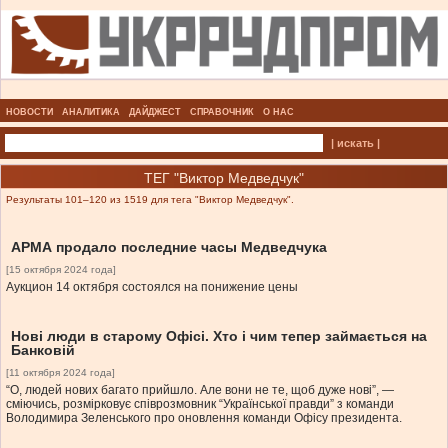
НОВОСТИ
АНАЛИТИКА
ДАЙДЖЕСТ
СПРАВОЧНИК
О НАС
| искать |
ТЕГ "Виктор Медведчук"
Результаты 101–120 из 1519 для тега "Виктор Медведчук".
АРМА продало последние часы Медведчука
[15 октября 2024 года]
Аукцион 14 октября состоялся на понижение цены
Нові люди в старому Офісі. Хто і чим тепер займається на
Банковій
[11 октября 2024 года]
“О, людей нових багато прийшло. Але вони не те, щоб дуже нові”, —
сміючись, розмірковує співрозмовник “Української правди” з команди
Володимира Зеленського про оновлення команди Офісу президента.