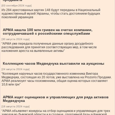
[03 сентября 2024 года]
Из 284 арестованных картин 148 будут переданы в Национальный
художественный музей Украины, чтобы стать достоянием будущих
поколений украинцев
АРМА нашла 100 млн гривен на счетах компании,
сотрудничавшей с российскими спецслужбами
[30 августа 2024 года]
“АРМА уже передала полученные данные органу досудебного
расследования для принятия соответствующих мер, в том числе
наложения ареста на выявленные активы”
Коллекцию часов Медведчука выставили на аукционы
[24 августа 2024 года]
“Коллекция наручных часов государственного изменника Виктора
Медведчука, состоящая из 20 лотов, уже выставлена на Prozorro.Продажи.
АРМА реализует часы госизменника, общая оценка которых составляет
10,6 млн грн”
АРМА ищет оценщиков и управляющих для ряда активов
Медведчука
[18 августа 2024 года]
“АРМА объявляет конкурсы на отбор оценщиков и управляющих для трех
заводов во Львовской области и в столице, спортивной базы в Киевской