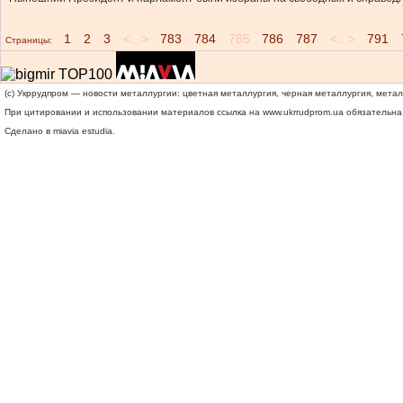
1
2
3
<...>
783
784
785
786
787
<...>
791
Страницы:
(c) Укррудпром — новости металлургии: цветная металлургия, черная металлургия, мета
При цитировании и использовании материалов ссылка на
www.ukrrudprom.ua
обязательна.
Сделано в miavia estudia.