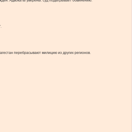
жден. Адвокаты уверены: суд подыгрывает обвинению.
.
Дагестан перебрасывают милицию из других регионов.