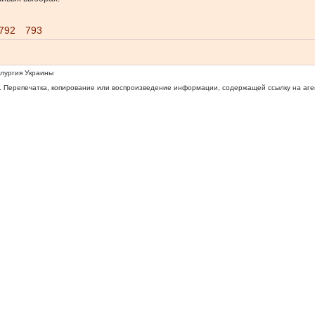
792
793
ллургия Украины
 Перепечатка, копирование или воспроизведение информации, содержащей ссылку на агентс