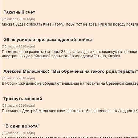
Ракетный счет
[06 апреля 2010 года]
Москва будет склонять Киев к тому, чтобы тот не артачился по поводу появ
G8 не увидела призрака ядерной войны
[06 апреля 2010 года]
Промышленно развитые страны G8 пытались достичь консенсуса в вопросе м
иностранных дел “большой восьмерки” в канадском Гатино, Квебек.
Алексей Малашенко: “Мы обречены на такого рода теракты”
[06 апреля 2010 года]
В России уже давно не обращают внимания на теракты на Северном Кавказе
Тряхнуть мошной
[02 апреля 2010 года]
Президент Дмитрий Медведев хочет заставить бизнесменов — выходцев с Кав
“В одни ворота”
[02 апреля 2010 года]