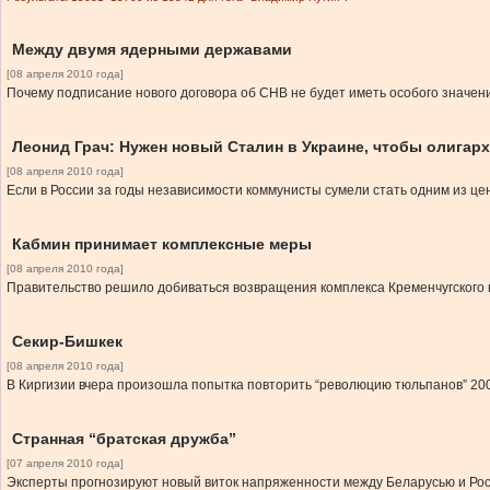
Между двумя ядерными державами
[08 апреля 2010 года]
Почему подписание нового договора об СНВ не будет иметь особого значен
Леонид Грач: Нужен новый Сталин в Украине, чтобы олигар
[08 апреля 2010 года]
Если в России за годы независимости коммунисты сумели стать одним из цен
Кабмин принимает комплексные меры
[08 апреля 2010 года]
Правительство решило добиваться возвращения комплекса Кременчугского
Секир-Бишкек
[08 апреля 2010 года]
В Киргизии вчера произошла попытка повторить “революцию тюльпанов” 200
Странная “братская дружба”
[07 апреля 2010 года]
Эксперты прогнозируют новый виток напряженности между Беларусью и Рос