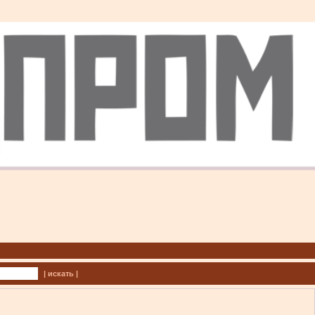
| искать |