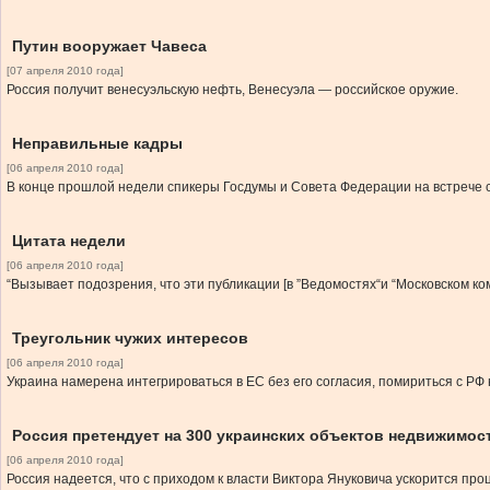
Путин вооружает Чавеса
[07 апреля 2010 года]
Россия получит венесуэльскую нефть, Венесуэла — российское оружие.
Неправильные кадры
[06 апреля 2010 года]
В конце прошлой недели спикеры Госдумы и Совета Федерации на встрече 
Цитата недели
[06 апреля 2010 года]
“Вызывает подозрения, что эти публикации [в ”Ведомостях“и “Московском к
Треугольник чужих интересов
[06 апреля 2010 года]
Украина намерена интегрироваться в ЕС без его согласия, помириться с РФ
Россия претендует на 300 украинских объектов недвижимос
[06 апреля 2010 года]
Россия надеется, что с приходом к власти Виктора Януковича ускорится про