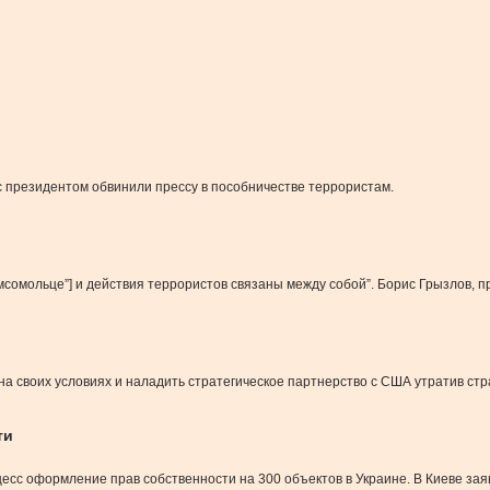
с президентом обвинили прессу в пособничестве террористам.
омсомольце”] и действия террористов связаны между собой”. Борис Грызлов, 
 на своих условиях и наладить стратегическое партнерство с США утратив ст
ти
цесс оформление прав собственности на 300 объектов в Украине. В Киеве зая