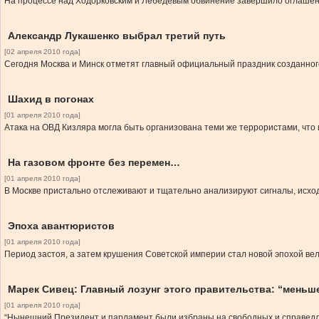
На процессе над Ходорковским и Лебедевым обвинение завершило оглашение
Александр Лукашенко выбрал третий путь
[02 апреля 2010 года]
Сегодня Москва и Минск отметят главный официальный праздник созданного
Шахид в погонах
[01 апреля 2010 года]
Атака на ОВД Кизляра могла быть организована теми же террористами, что
На газовом фронте без перемен…
[01 апреля 2010 года]
В Москве пристально отслеживают и тщательно анализируют сигналы, исход
Эпоха авантюристов
[01 апреля 2010 года]
Период застоя, а затем крушения Советской империи стал новой эпохой ве
Марек Сивец: Главный лозунг этого правительства: “меньш
[01 апреля 2010 года]
“Нынешний Президент и парламент были избраны на свободных и справедл