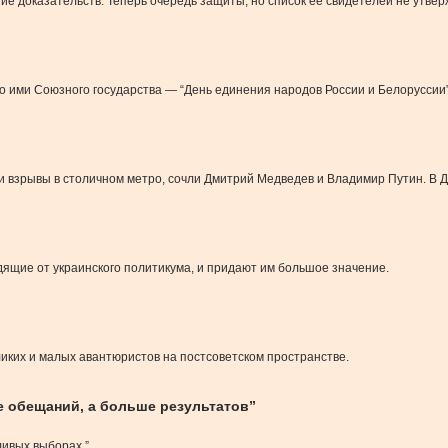
 доказательств. Теперь очередь защиты, но список ее свидетелей не утвер
 ими Союзного государства — “День единения народов России и Белоруссии”
 и взрывы в столичном метро, сочли Дмитрий Медведев и Владимир Путин. В 
ящие от украинского политикума, и придают им большое значение.
ликих и малых авантюристов на постсоветском пространстве.
е обещаний, а больше результатов”
ивых выборах.”