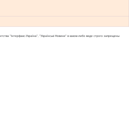
тва "Iнтерфакс-Україна", "Українськi Новини" в каком-либо виде строго запрещены