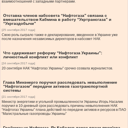
взаимоотношений с западными партнерами.
Отставка членов набсовета “Нафтогаза” связана с
вмешательством Кабмина в работу “Укртрансгаза” и
“Укргаздобычи”
[25 сентября 2017 года]
Свою роль сыграло также е-декларирование, введенное в Украине уже
после назначения независимых директоров в набсовет НАК
Что сдерживает реформу “Нафтогаза Украины”:
личностный конфликт или конфликт
[24 сентября 2017 года]
20 сентября НАК “Нафтогаз Украины” срочно созвала журналистов.
Глава Минэнерго поручил расследовать невыполнение
“Нафтогазом” передачи активов газотранспортной
системы
[21 сентября 2017 года]
Министр энергетики и угольной промышленности Украины Игорь Насалик
поручил в 10-дневный срок расследовать причины невыполнения НАК
“Нафтогаз Украины” плана действий по передаче активов и ресурсов в ПАО
“Магистральные газопроводы Украины”
Гройсман vs Нафтогаз. Як Коболєв ламає плани прем'єра