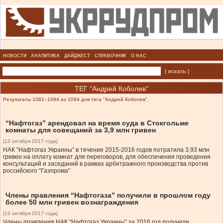
НОВОСТИ
АНАЛИТИКА
ДАЙДЖЕСТ
СПРАВОЧНИК
О НАС
| искать |
ТЕГ "Андрей Коболев"
Результаты 1081–1094 из 1094 для тега "Андрей Коболев".
“Нафтогаз” арендовал на время суда в Стокгольме
комнаты для совещаний за 3,9 млн гривен
[12 октября 2017 года]
НАК “Нафтогаз Украины” в течение 2015-2016 годов потратила 3,93 млн
гривен на оплату комнат для переговоров, для обеспечения проведения
консультаций и заседаний в рамках арбитражного производства против
российского “Газпрома”
Члены правления “Нафтогаза” получили в прошлом году
более 50 млн гривен вознаграждения
[12 октября 2017 года]
Члены правления НАК “Нафтогаз Украины” за 2016 год получили