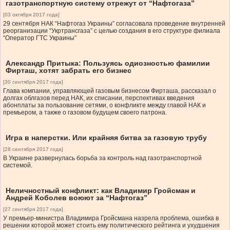
газотранспортную систему отрежут от “Нафтогаза”
[03 октября 2017 года]
29 сентября НАК “Нафтогаз Украины” согласовала проведение внутренней
реорганизации “Укртрансгаза” с целью создания в его структуре филиала
“Оператор ГТС Украины”
Александр Притыка: Пользуясь одиозностью фамилии
Фирташ, хотят забрать его бизнес
[30 сентября 2017 года]
Глава компании, управляющей газовым бизнесом Фирташа, рассказал о
долгах облгазов перед НАК, их списании, перспективах введения
абонплаты за пользование сетями, о конфликте между главой НАК и
премьером, а также о газовом будущем своего патрона.
Игра в наперстки. Или крайняя битва за газовую трубу
[28 сентября 2017 года]
В Украине развернулась борьба за контроль над газотранспортной
системой.
Неличностный конфликт: как Владимир Гройсман и
Андрей Коболев воюют за “Нафтогаз”
[27 сентября 2017 года]
У премьер-министра Владимира Гройсмана назрела проблема, ошибка в
решении которой может стоить ему политического рейтинга и ухудшения