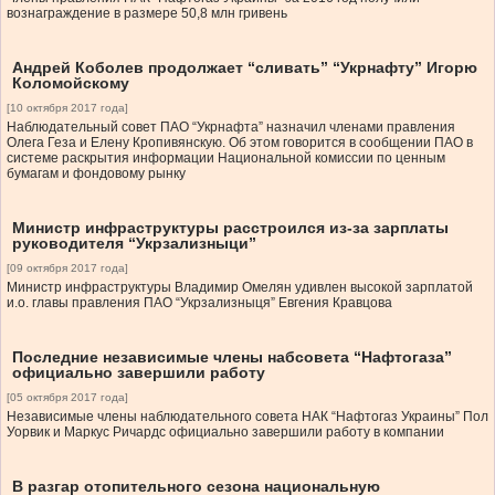
вознаграждение в размере 50,8 млн гривень
Андрей Коболев продолжает “сливать” “Укрнафту” Игорю
Коломойскому
[10 октября 2017 года]
Наблюдательный совет ПАО “Укрнафта” назначил членами правления
Олега Геза и Елену Кропивянскую. Об этом говорится в сообщении ПАО в
системе раскрытия информации Национальной комиссии по ценным
бумагам и фондовому рынку
Министр инфраструктуры расстроился из-за зарплаты
руководителя “Укрзализныци”
[09 октября 2017 года]
Министр инфраструктуры Владимир Омелян удивлен высокой зарплатой
и.о. главы правления ПАО “Укрзализныця” Евгения Кравцова
Последние независимые члены набсовета “Нафтогаза”
официально завершили работу
[05 октября 2017 года]
Независимые члены наблюдательного совета НАК “Нафтогаз Украины” Пол
Уорвик и Маркус Ричардс официально завершили работу в компании
В разгар отопительного сезона национальную