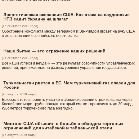
Энергетическая экспансия США. Как атака на саудовские
НПЗ садит Украину на шпагат
[16 сентября 2019 года]
Обострение конфликта между Тегераном и Эр-Риядом играет на руку США
в их завоевании европейского нефтерынка.
Наше бытие — это отражение наших решений
[01 сентября 2019 года]
Все наши успехи и неудачи — это результат совокупности управленческих
решений, принимаемых на разных уровнях управления государством.
Туркменистан рвется в ЕС. Чем туркменский газ опасен для
России
[28 августа 2019 года]
Брюссель готов принять участие в финансировании строительства через
Каспийское море трубопровода, который сможет прокачивать до 30 млрд
кубометров туркменского газа ежегодно.
Минторг США объявил о борьбе с обходом торговых
ограничений для китайской и тайваньской стали
[16 августа 2019 года]