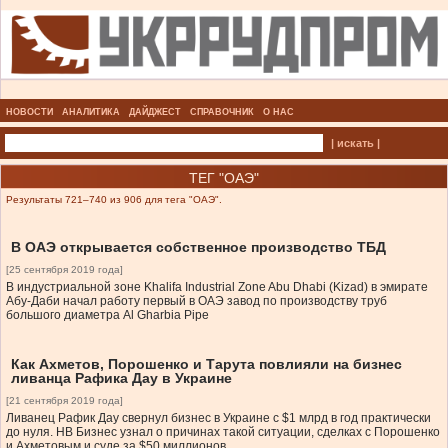
НОВОСТИ
АНАЛИТИКА
ДАЙДЖЕСТ
СПРАВОЧНИК
О НАС
| искать |
ТЕГ "ОАЭ"
Результаты 721–740 из 906 для тега "ОАЭ".
В ОАЭ открывается собственное производство ТБД
[25 сентября 2019 года]
В индустриальной зоне Khalifa Industrial Zone Abu Dhabi (Kizad) в эмирате
Абу-Даби начал работу первый в ОАЭ завод по производству труб
большого диаметра Al Gharbia Pipe
Как Ахметов, Порошенко и Тарута повлияли на бизнес
ливанца Рафика Дау в Украине
[21 сентября 2019 года]
Ливанец Рафик Дау свернул бизнес в Украине с $1 млрд в год практически
до нуля. НВ Бизнес узнал о причинах такой ситуации, сделках с Порошенко
и Ахметовым и суде за $50 миллионов