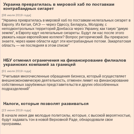
Украина превратилась в мировой хаб по поставкам
контрабандных сигарет
[08 июля 2019 года]
“Украина превратилась в мировой хаб по поставкам нелегальных сигарет в
Европу. Из Китая, ОАЭ — через Одессу, Беларусь, Молдову, с
неподконтрольных территорий Донбасса через Украину, как такую “дикую
землю”, в Европу идут нелегальные сигареты. Будут ли нас после этого
уважать наши европейские коллеги? Вопрос риторический. Вы прекрасно
знаете, через какие области идут эти контрабандные потоки. Закарпатская
область — не последняя в этом списке”
НБУ отменил ограничения на финансирование филиалов
украинских компаний за границей
[01 июля 2019 года]
“Учитывая многочисленные обращения бизнеса, который осуществляет
внешнеэкономическую деятельность, отменен лимит на финансирование
собственных зарубежных представительств и других обособленных
подразделений”
Налоги, которые позволят развиваться
[23 июня 2019 года]
В начале июня две молодые политсилы, которые, с высокой вероятностью,
будут задавать тон в новой Верховной Раде, обнародовали свои
программы.