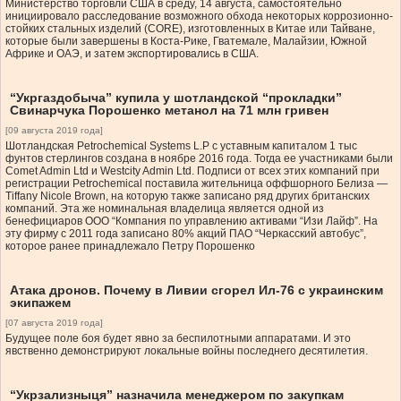
Министерство торговли США в среду, 14 августа, самостоятельно
инициировало расследование возможного обхода некоторых коррозионно-
стойких стальных изделий (CORE), изготовленных в Китае или Тайване,
которые были завершены в Коста-Рике, Гватемале, Малайзии, Южной
Африке и ОАЭ, и затем экспортировались в США.
“Укргаздобыча” купила у шотландской “прокладки”
Свинарчука Порошенко метанол на 71 млн гривен
[09 августа 2019 года]
Шотландская Petrochemical Systems L.P с уставным капиталом 1 тыс
фунтов стерлингов создана в ноябре 2016 года. Тогда ее участниками были
Comet Admin Ltd и Westcity Admin Ltd. Подписи от всех этих компаний при
регистрации Petrochemical поставила жительница оффшорного Белиза —
Tiffany Nicole Brown, на которую также записано ряд других британских
компаний. Эта же номинальная владелица является одной из
бенефициаров ООО “Компания по управлению активами “Изи Лайф”. На
эту фирму с 2011 года записано 80% акций ПАО “Черкасский автобус”,
которое ранее принадлежало Петру Порошенко
Атака дронов. Почему в Ливии сгорел Ил-76 с украинским
экипажем
[07 августа 2019 года]
Будущее поле боя будет явно за беспилотными аппаратами. И это
явственно демонстрируют локальные войны последнего десятилетия.
“Укрзализныця” назначила менеджером по закупкам