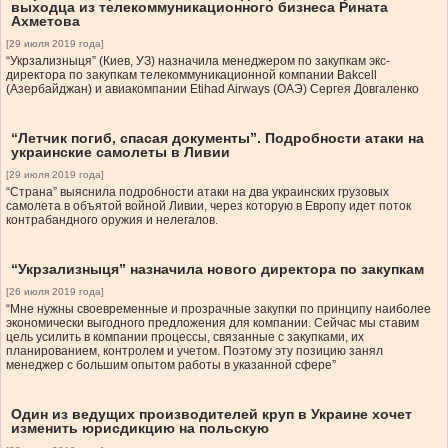
выходца из телекоммуникационного бизнеса Рината
Ахметова
[29 июля 2019 года]
“Укрзализныця” (Киев, УЗ) назначила менеджером по закупкам экс-
директора по закупкам телекоммуникационной компании Bakcell
(Азербайджан) и авиакомпании Etihad Airways (ОАЭ) Сергея Довгаленко
“Летчик погиб, спасая документы”. Подробности атаки на
украинские самолеты в Ливии
[29 июля 2019 года]
“Страна” выяснила подробности атаки на два украинских грузовых
самолета в объятой войной Ливии, через которую в Европу идет поток
контрабандного оружия и нелегалов.
“Укрзализныця” назначила нового директора по закупкам
[26 июля 2019 года]
“Мне нужны своевременные и прозрачные закупки по принципу наиболее
экономически выгодного предложения для компании. Сейчас мы ставим
цель усилить в компании процессы, связанные с закупками, их
планированием, контролем и учетом. Поэтому эту позицию занял
менеджер с большим опытом работы в указанной сфере”
Один из ведущих производителей круп в Украине хочет
изменить юрисдикцию на польскую