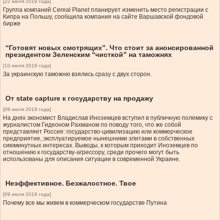
[22 июля 2019 года]
Группа компаний Cereal Planet планирует изменить место регистрации с
Кипра на Польшу, сообщила компания на сайте Варшавской фондовой
бирже
“Готовят новых смотрящих”. Что стоит за анонсированной
президентом Зеленским “чисткой” на таможнях
[10 июля 2019 года]
За украинскую таможню взялись сразу с двух сторон.
От state capture к государству на продажу
[09 июля 2019 года]
На днях экономист Владислав Иноземцев вступил в публичную полемику с
журналистом Гидеоном Рахманом по поводу того, что же собой
представляет Россия: государство-цивилизацию или коммерческое
предприятие, эксплуатируемое нынешними элитами в собственных
сиюминутных интересах. Выводы, к которым приходит Иноземцев по
отношению к государству-агрессору, среди прочего могут быть
использованы для описания ситуации в современной Украине.
Неэффективное. Безжалостное. Твое
[09 июля 2019 года]
Почему все мы живем в коммерческом государстве Путина