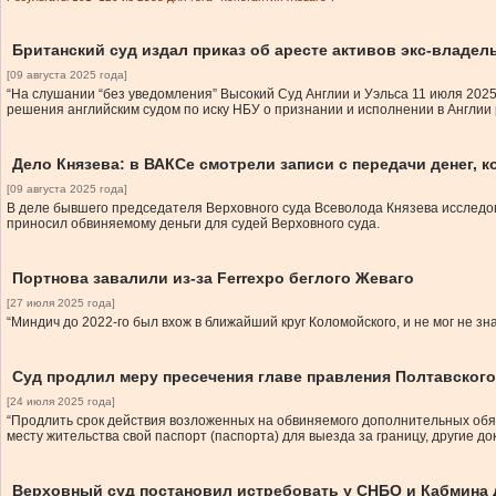
Британский суд издал приказ об аресте активов экс-владел
[09 августа 2025 года]
“На слушании “без уведомления” Высокий Суд Англии и Уэльса 11 июля 20
решения английским судом по иску НБУ о признании и исполнении в Англии 
Дело Князева: в ВАКСе смотрели записи с передачи денег, 
[09 августа 2025 года]
В деле бывшего председателя Верховного суда Всеволода Князева исследова
приносил обвиняемому деньги для судей Верховного суда.
Портнова завалили из-за Ferrexpo беглого Жеваго
[27 июля 2025 года]
“Миндич до 2022-го был вхож в ближайший круг Коломойского, и не мог не зн
Суд продлил меру пресечения главе правления Полтавского 
[24 июля 2025 года]
“Продлить срок действия возложенных на обвиняемого дополнительных обяз
месту жительства свой паспорт (паспорта) для выезда за границу, другие д
Верховный суд постановил истребовать у СНБО и Кабмина 