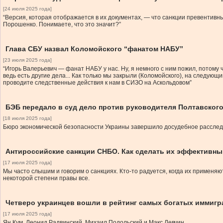
[24 июля 2025 года]
“Версия, которая отображается в их документах, — что санкции превентивн
Порошенко. Понимаете, что это значит?”
Глава СБУ назвал Коломойского “фанатом НАБУ”
[23 июля 2025 года]
“Игорь Валерьевич — фанат НАБУ у нас. Ну, я немного с ним пожил, потому что
ведь есть другие дела... Как только мы закрыли (Коломойского), на следующий
проводите следственные действия к нам в СИЗО на Аскольдовом”
БЭБ передало в суд дело против руководителя Полтавского
[18 июля 2025 года]
Бюро экономической безопасности Украины завершило досудебное расследо
Антироссийские санкции СНБО. Как сделать их эффективн
[17 июля 2025 года]
Мы часто слышим и говорим о санкциях. Кто-то радуется, когда их применяют
некоторой степени правы все.
Четверо украинцев вошли в рейтинг самых богатых иммигр
[17 июля 2025 года]
Ян Кум, Леонид Радвинский, Михаил Подольский и Макс Левчин