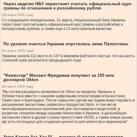
Через неделю НБУ перестанет считать официальный курс
гривны по отношению к российскому рублю
[26 марта 2025 года]
Со следующего понедельника, 31 марта, Национальный банк Украины
перестанет рассчитывать официальный курс гривны к российскому и
белорусскому рублям, а также еще к 13 иностранным валютам
По уровню счастья Украина опустилась ниже Палестины
[21 марта 2025 года]
Украина заняла 111 место из 147 в мировом рейтинге счастья, что на шесть
ступеней хуже результата предыдущего года
“Киевстар” Михаил Фридмана покупает за 155 млн
долларов Uklon
[20 марта 2025 года]
“Мы хотим расширить возможности Uklon за пределы Украины и
Узбекистана вместе с нашими цифровыми операторами в Казахстане,
Пакистане и Бангладеш. После закрытия сделки мы будем инвестировать в
расширение экосистемы сервисов и продуктов Uklon, в том числе
многофункциональных приложений для пассажиров и водителей, в
развитие синергии между нашими бизнесами в Украине, в дальнейшую
экспансию Uklon в другие страны присутствия VEON, а также новые рынки,
где есть потенциал для создания ценности для клиентов и акционеров”
Умер Карим Ага-Хан IV — духовный лидер исмаилитов,