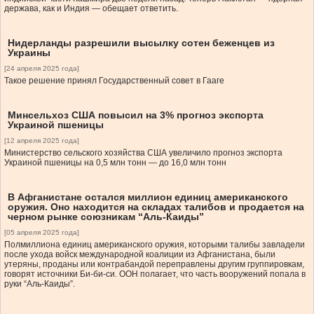
держава, как и Индия — обещает ответить.
Нидерланды разрешили высылку сотен беженцев из
Украины
[24 апреля 2025 года]
Такое решение принял Государственный совет в Гааге
Минсельхоз США повысил на 3% прогноз экспорта
Украиной пшеницы
[12 апреля 2025 года]
Министерство сельского хозяйства США увеличило прогноз экспорта
Украиной пшеницы на 0,5 млн тонн — до 16,0 млн тонн
В Афганистане остался миллион единиц американского
оружия. Оно находится на складах талибов и продается на
черном рынке союзникам “Аль-Каиды”
[05 апреля 2025 года]
Полмиллиона единиц американского оружия, которыми талибы завладели
после ухода войск международной коалиции из Афганистана, были
утеряны, проданы или контрабандой переправлены другим группировкам,
говорят источники Би-би-си. ООН полагает, что часть вооружений попала в
руки “Аль-Каиды”.