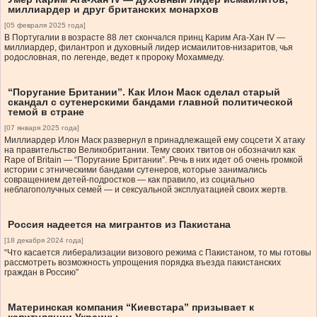
миллиардер и друг британских монархов
[05 февраля 2025 года]
В Португалии в возрасте 88 лет скончался принц Карим Ага-Хан IV —
миллиардер, филантроп и духовный лидер исмаилитов-низаритов, чья
родословная, по легенде, ведет к пророку Мохаммеду.
“Поругание Британии”. Как Илон Маск сделал старый
скандал с сутенерскими бандами главной политической
темой в стране
[07 января 2025 года]
Миллиардер Илон Маск развернул в принадлежащей ему соцсети Х атаку
на правительство Великобритании. Тему своих твитов он обозначил как
Rape of Britain — “Поругание Британии”. Речь в них идет об очень громкой
истории с этническими бандами сутенеров, которые занимались
совращением детей-подростков — как правило, из социально
неблагополучных семей — и сексуальной эксплуатацией своих жертв.
Россия надеется на мигрантов из Пакистана
[18 декабря 2024 года]
“Что касается либерализации визового режима с Пакистаном, то мы готовы
рассмотреть возможность упрощения порядка въезда пакистанских
граждан в Россию”
Материнская компания “Киевстара” призывает к