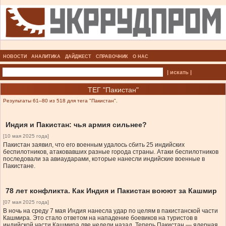
НОВОСТИ
АНАЛИТИКА
ДАЙДЖЕСТ
СПРАВОЧНИК
О НАС
| искать |
ТЕГ "Пакистан"
Результаты 61–80 из 518 для тега "Пакистан".
Индия и Пакистан: чья армия сильнее?
[10 мая 2025 года]
Пакистан заявил, что его военным удалось сбить 25 индийских
беспилотников, атаковавших разные города страны. Атаки беспилотников
последовали за авиаударами, которые нанесли индийские военные в
Пакистане.
78 лет конфликта. Как Индия и Пакистан воюют за Кашмир
[07 мая 2025 года]
В ночь на среду 7 мая Индия нанесла удар по целям в пакистанской части
Кашмира. Это стало ответом на нападение боевиков на туристов в
индийской части Кашмира две недели назад. Теперь Пакистан — ядерная