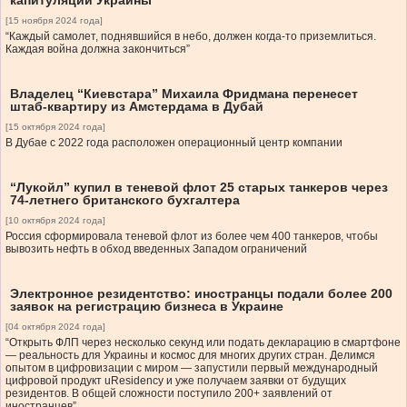
капитуляции Украины
[15 ноября 2024 года]
“Каждый самолет, поднявшийся в небо, должен когда-то приземлиться.
Каждая война должна закончиться”
Владелец “Киевстара” Михаила Фридмана перенесет
штаб-квартиру из Амстердама в Дубай
[15 октября 2024 года]
В Дубае с 2022 года расположен операционный центр компании
“Лукойл” купил в теневой флот 25 старых танкеров через
74-летнего британского бухгалтера
[10 октября 2024 года]
Россия сформировала теневой флот из более чем 400 танкеров, чтобы
вывозить нефть в обход введенных Западом ограничений
Электронное резидентство: иностранцы подали более 200
заявок на регистрацию бизнеса в Украине
[04 октября 2024 года]
“Открыть ФЛП через несколько секунд или подать декларацию в смартфоне
— реальность для Украины и космос для многих других стран. Делимся
опытом в цифровизации с миром — запустили первый международный
цифровой продукт uResidency и уже получаем заявки от будущих
резидентов. В общей сложности поступило 200+ заявлений от
иностранцев”