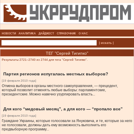
НОВОСТИ
АНАЛИТИКА
ДАЙДЖЕСТ
СПРАВОЧНИК
О НАС
| искать |
ТЕГ "Сергей Тигипко"
Результаты 2721–2740 из 2744 для тега "Сергей Тигипко".
Партия регионов испугалась местных выборов?
[19 февраля 2010 года]
Отмена выборов в органы местного самоуправления, — прецедент,
который позволит отменять любые выборы: парламентские,
президентские. Можно навечно узурпировать власть...
Для кого “медовый месяц”, а для кого — “пропало все”
[19 февраля 2010 года]
Граждане Украины, которые голосовали за Януковича, и те, которые за него
не голосовали, должны дать ему возможность выполнить его
предвыборную программу...