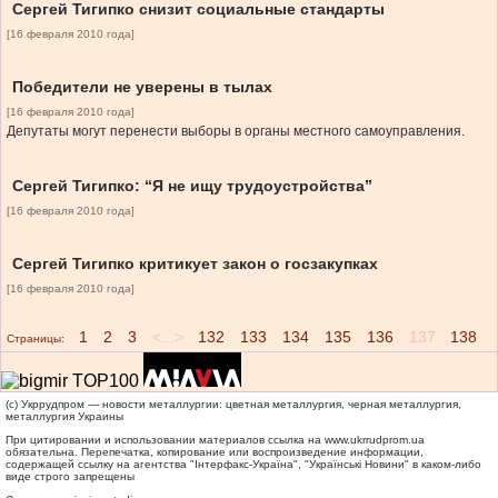
Сергей Тигипко снизит социальные стандарты
[16 февраля 2010 года]
Победители не уверены в тылах
[16 февраля 2010 года]
Депутаты могут перенести выборы в органы местного самоуправления.
Сергей Тигипко: “Я не ищу трудоустройства”
[16 февраля 2010 года]
Сергей Тигипко критикует закон о госзакупках
[16 февраля 2010 года]
1
2
3
<...>
132
133
134
135
136
137
138
Страницы:
(c) Укррудпром — новости металлургии: цветная металлургия, черная металлургия,
металлургия Украины
При цитировании и использовании материалов ссылка на
www.ukrrudprom.ua
обязательна. Перепечатка, копирование или воспроизведение информации,
содержащей ссылку на агентства "Iнтерфакс-Україна", "Українськi Новини" в каком-либо
виде строго запрещены