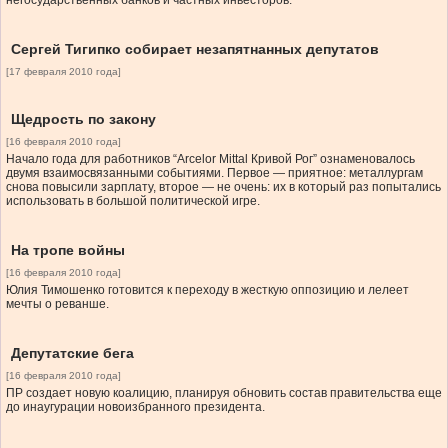
негосударственных банков и частных инвесторов.
Сергей Тигипко собирает незапятнанных депутатов
[17 февраля 2010 года]
Щедрость по закону
[16 февраля 2010 года]
Начало года для работников “Arcelor Mittal Кривой Рог” ознаменовалось
двумя взаимосвязанными событиями. Первое — приятное: металлургам
снова повысили зарплату, второе — не очень: их в который раз попытались
использовать в большой политической игре.
На тропе войны
[16 февраля 2010 года]
Юлия Тимошенко готовится к переходу в жесткую оппозицию и лелеет
мечты о реванше.
Депутатские бега
[16 февраля 2010 года]
ПР создает новую коалицию, планируя обновить состав правительства еще
до инаугурации новоизбранного президента.