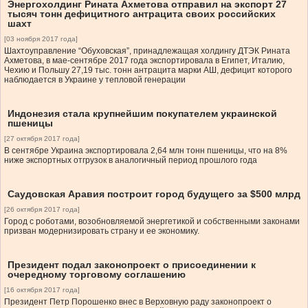
Энергохолдинг Рината Ахметова отправил на экспорт 27
тысяч тонн дефицитного антрацита своих российских
шахт
[03 ноября 2017 года]
Шахтоуправление “Обуховская”, принадлежащая холдингу ДТЭК Рината
Ахметова, в мае-сентябре 2017 года экспортировала в Египет, Италию,
Чехию и Польшу 27,19 тыс. тонн антрацита марки АШ, дефицит которого
наблюдается в Украине у тепловой генерации
Индонезия стала крупнейшим покупателем украинской
пшеницы
[27 октября 2017 года]
В сентябре Украина экспортировала 2,64 млн тонн пшеницы, что на 8%
ниже экспортных отгрузок в аналогичный период прошлого года
Саудовская Аравия построит город будущего за $500 млрд
[26 октября 2017 года]
Город с роботами, возобновляемой энергетикой и собственными законами
призван модернизировать страну и ее экономику.
Президент подал законопроект о присоединении к
очередному торговому соглашению
[16 октября 2017 года]
Президент Петр Порошенко внес в Верховную раду законопроект о