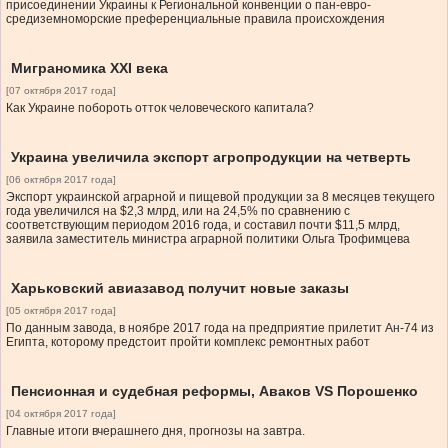
присоединении Украины к Региональной конвенции о пан-евро-
средиземноморские преференциальные правила происхождения
Миграномика ХХІ века
[07 октября 2017 года]
Как Украине побороть отток человеческого капитала?
Украина увеличила экспорт агропродукции на четверть
[06 октября 2017 года]
Экспорт украинской аграрной и пищевой продукции за 8 месяцев текущего
года увеличился на $2,3 млрд, или на 24,5% по сравнению с
соответствующим периодом 2016 года, и составил почти $11,5 млрд,
заявила заместитель министра аграрной политики Ольга Трофимцева
Харьковский авиазавод получит новые заказы
[05 октября 2017 года]
По данным завода, в ноябре 2017 года на предприятие прилетит Ан-74 из
Египта, которому предстоит пройти комплекс ремонтных работ
Пенсионная и судебная реформы, Аваков VS Порошенко
[04 октября 2017 года]
Главные итоги вчерашнего дня, прогнозы на завтра.