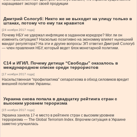
наращивает экспорт своей продукции
Дмитрий Сологуб: Никто же не выходит на улицу только в
штанах, потому что ему так нравится
[24 ноября 2017 года]
Почему НБУ не удержал инфляцию в заданном коридоре? Мог ли он
изменить ситуацию? Насколько позитивно на экономику влияет нынешний
мандат регулятора? На эти и другие вопросы ЭП ответил Дмитрий Сологуб
— член правления НБУ, который ведет блок монетарной политики.
С14 и ИГИЛ. Почему детище “Свободы” оказалось в
международном списке среди террористов
[17 ноября 2017 года]
Насильственная “профилактика” сепаратизма в обход силовиков вредит
внешней политике Украины.
Украина снова попала в двадцатку рейтинга стран с
высоким уровнем тероризма
[15 ноября 2017 года]
Украина заняла 17-е место в рейтинге стран с высоким уровнем
терроризма — The Global Terrorism Index. Впрочем ситуация в Украине
заметно улучшилась