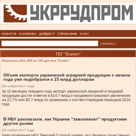
НОВОСТИ
АНАЛИТИКА
ДАЙДЖЕСТ
СПРАВОЧНИК
О НАС
| искать |
ТЕГ "Египет"
Результаты 641–660 из 706 для тега "Египет".
Объем экспорта украинской аграрной продукции с начала
года уже подобрался к 15 млрд долларам
[28 ноября 2017 года]
За 10 месяцев текущего года экспорт украинской аграрной и пищевой
продукции достиг отметки в $14,7 млрд и продемонстрировал увеличение
на 22,7% или $2,7 млрд по сравнению с соответствующим периодом 2016
года
В НБУ рассказали, как Украина “заваливает” продуктами
другие рынки
[24 ноября 2017 года]
Член правления НБУ Дмитрий Сологуб заявил, что Украина существенно