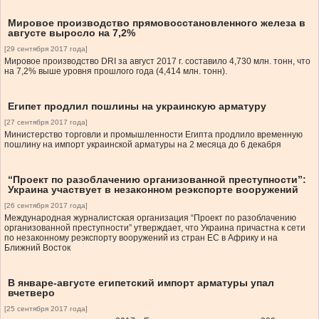
Мировое производство прямовосстановленного железа в
августе выросло на 7,2%
[29 сентября 2017 года]
Мировое производство DRI за август 2017 г. составило 4,730 млн. тонн, что
на 7,2% выше уровня прошлого года (4,414 млн. тонн).
Египет продлил пошлины на украинскую арматуру
[27 сентября 2017 года]
Министерство торговли и промышленности Египта продлило временную
пошлину на импорт украинской арматуры на 2 месяца до 6 декабря
“Проект по разоблачению организованной преступности”:
Украина участвует в незаконном реэкспорте вооружений
[26 сентября 2017 года]
Международная журналистская организация “Проект по разоблачению
организованной преступности” утверждает, что Украина причастна к сети
по незаконному реэкспорту вооружений из стран ЕС в Африку и на
Ближний Восток
В январе-августе египетский импорт арматуры упал
вчетверо
[25 сентября 2017 года]