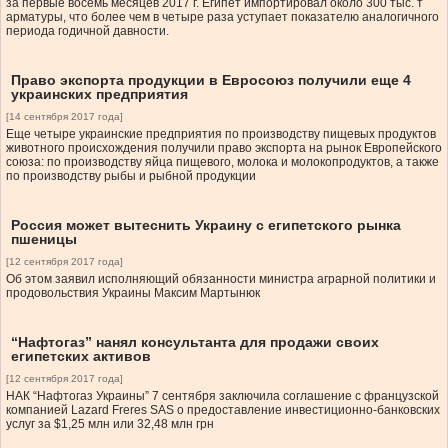
за первые восемь месяцев 2017 г. Египет импортировал около 300 тыс. т
арматуры, что более чем в четыре раза уступает показателю аналогичного
периода годичной давности.
Право экспорта продукции в Евросоюз получили еще 4
украинских предприятия
[14 сентября 2017 года]
Еще четыре украинские предприятия по производству пищевых продуктов
животного происхождения получили право экспорта на рынок Европейского
союза: по производству яйца пищевого, молока и молокопродуктов, а также
по производству рыбы и рыбной продукции
Россия может вытеснить Украину с египетского рынка
пшеницы
[12 сентября 2017 года]
Об этом заявил исполняющий обязанности министра аграрной политики и
продовольствия Украины Максим Мартынюк
“Нафтогаз” нанял консультанта для продажи своих
египетских активов
[12 сентября 2017 года]
НАК “Нафтогаз Украины” 7 сентября заключила соглашение с французской
компанией Lazard Freres SAS о предоставление инвестиционно-банковских
услуг за $1,25 млн или 32,48 млн грн