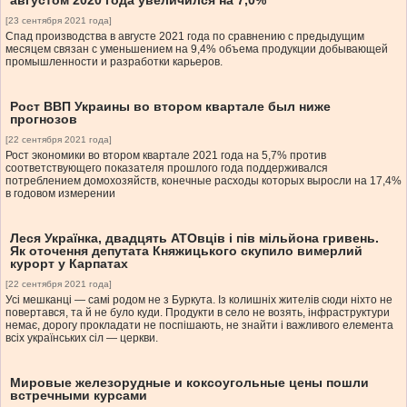
августом 2020 года увеличился на 7,0%
[23 сентября 2021 года]
Спад производства в августе 2021 года по сравнению с предыдущим
месяцем связан с уменьшением на 9,4% объема продукции добывающей
промышленности и разработки карьеров.
Рост ВВП Украины во втором квартале был ниже
прогнозов
[22 сентября 2021 года]
Рост экономики во втором квартале 2021 года на 5,7% против
соответствующего показателя прошлого года поддерживался
потреблением домохозяйств, конечные расходы которых выросли на 17,4%
в годовом измерении
Леся Українка, двадцять АТОвців і пів мільйона гривень.
Як оточення депутата Княжицького скупило вимерлий
курорт у Карпатах
[22 сентября 2021 года]
Усі мешканці — самі родом не з Буркута. Із колишніх жителів сюди ніхто не
повертався, та й не було куди. Продукти в село не возять, інфраструктури
немає, дорогу прокладати не поспішають, не знайти і важливого елемента
всіх українських сіл — церкви.
Мировые железорудные и коксоугольные цены пошли
встречными курсами