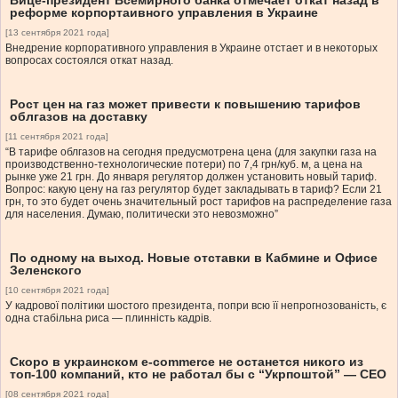
Вице-президент Всемирного банка отмечает откат назад в
реформе корпортаивного управления в Украине
[13 сентября 2021 года]
Внедрение корпоративного управления в Украине отстает и в некоторых
вопросах состоялся откат назад.
Рост цен на газ может привести к повышению тарифов
облгазов на доставку
[11 сентября 2021 года]
“В тарифе облгазов на сегодня предусмотрена цена (для закупки газа на
производственно-технологические потери) по 7,4 грн/куб. м, а цена на
рынке уже 21 грн. До января регулятор должен установить новый тариф.
Вопрос: какую цену на газ регулятор будет закладывать в тариф? Если 21
грн, то это будет очень значительный рост тарифов на распределение газа
для населения. Думаю, политически это невозможно”
По одному на выход. Новые отставки в Кабмине и Офисе
Зеленского
[10 сентября 2021 года]
У кадрової політики шостого президента, попри всю її непрогнозованість, є
одна стабільна риса — плинність кадрів.
Скоро в украинском е-commerce не останется никого из
топ-100 компаний, кто не работал бы с “Укрпоштой” — СЕО
[08 сентября 2021 года]