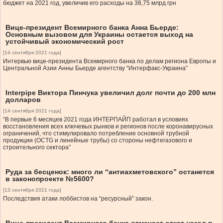
бюджет на 2021 год, увеличив его расходы на 38,75 млрд грн
Вице-президент Всемирного банка Анна Бьерде:
Основным вызовом для Украины остается выход на
устойчивый экономический рост
[14 сентября 2021 года]
Интервью вице-президента Всемирного банка по делам региона Европы и
Центральной Азии Анны Бьерде агентству “Интерфакс-Украина”
Interpipe Виктора Пинчука увеличил долг почти до 200 млн
долларов
[14 сентября 2021 года]
“В первые 6 месяцев 2021 года ИНТЕРПАЙП работал в условиях
восстановления всех ключевых рынков и регионов после коронавирусных
ограничений, что стимулировало потребление основной трубной
продукции (OCTG и линейные трубы) со стороны нефтегазового и
строительного сектора”
Руда за бесценок: много ли “антиахметовского” останется
в законопроекте №5600?
[13 сентября 2021 года]
Последствия атаки лоббистов на “ресурсный” закон.