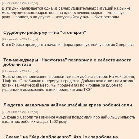
[22 сентября 2021 года]
В эти дни наблюдается одна из самых удивительных ситуаций на рынке
металлургического сырья: цена на одно ключевое сырье — железную
руду — падает, а на другое — коксующийся уголь — бьет рекорды
Судебную реформу — на “стоп-кран”
[22 сентября 2021 года]
Кто в Офисе президента начал информа­ционную войну против Смирнова
Топ-менеджеры “Нафтогаза” поспорили о себестоимости
добычи газа
[21 сентября 2021 года]
“Есть много непонимания, приносит ли нам добыча потери. На мой взгляд,
“Нафтогаз” стабильно генерирует средства. Добыча газа стоит нам около 1
гривни за кубический метр. Мы продаем газ по 7 гривен за кубометр
украинским домохозяйствам и предприятиям ТКЭ”
Людство наздогнала наймасштабніша криза робочої сили
[20 сентября 2021 года]
15 країн з Європи та Північної Америки повідомили про найбільшу кількість
вакантних робочих місць з 1962 року
“Схеми” на “Харківобленерго”. Хто і як заробляє на