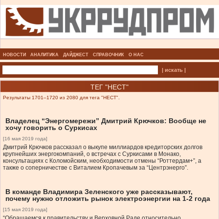
НОВОСТИ
АНАЛИТИКА
ДАЙДЖЕСТ
СПРАВОЧНИК
О НАС
| искать |
ТЕГ "НЕСТ"
Результаты 1701–1720 из 2080 для тега "НЕСТ".
Владелец “Энергомережи” Дмитрий Крючков: Вообще не
хочу говорить о Суркисах
[16 мая 2019 года]
Дмитрий Крючков рассказал о выкупе миллиардов кредиторских долгов
крупнейших энергокомпаний, о встречах с Суркисами в Монако,
консультациях с Коломойским, необходимости отмены “Роттердам+”, а
также о соперничестве с Виталием Кропачевым за “Центрэнерго”.
В команде Владимира Зеленского уже рассказывают,
почему нужно отложить рынок электроэнергии на 1-2 года
[15 мая 2019 года]
“Обращаемся к правительству и Верховной Раде относительно