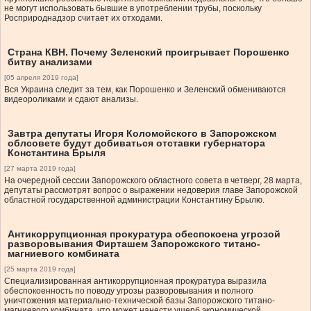
не могут использовать бывшие в употреблении трубы, поскольку
Росприроднадзор считает их отходами.
Страна КВН. Почему Зеленский проигрывает Порошенко
битву анализами
[05 апреля 2019 года]
Вся Украина следит за тем, как Порошенко и Зеленский обмениваются
видеороликами и сдают анализы.
Завтра депутаты Игоря Коломойского в Запорожском
облсовете будут добиваться отставки губернатора
Константина Брыля
[27 марта 2019 года]
На очередной сессии Запорожского областного совета в четверг, 28 марта,
депутаты рассмотрят вопрос о выражении недоверия главе Запорожской
областной государственной администрации Константину Брылю.
Антикоррупционная прокуратура обеспокоена угрозой
разворовывания Фирташем Запорожского титано-
магниевого комбината
[25 марта 2019 года]
Специализированная антикоррупционная прокуратура выразила
обеспокоенность по поводу угрозы разворовывания и полного
уничтожения материально-технической базы Запорожского титано-
магниевого комбината, что может нанести ущерб экономической