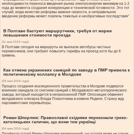
необходимости переноса введения рынка электроэнергии минимум на 1-2
года до момента создания конкуренции и технической готовности. Это тот
случай, когда качество реформы важнее скорости, и неправильное
введение реформы может повлечь тяжелые и необратимые последствия”
В Полтаве бастуют маршрутчики, требуя от мэрии
повышения стоимости проезда
[11 мая 2019 года]
В Полтаве сегодня на маршруты не выехали автобусы частных
перевозчиков, они требуют повысить тарифы на проезд хотя бы до 6
гривень.
Как отмена украинских санкций по заводу в ПМР привела к
политическому коллапсу в Молдове
[09 мая 2019 года]
Процесс создания коалиционного правительства в Молдове подвергся
влиянию скандала со снятием санкций с Молдавского металлургического
завода, который находится в непризнанной ПМР. Оппозиция обвиняет
молдавского олигарха Влада Плахотнюка в измене Родине. Страну жду
парламентские перевыборы.
Роман Шпорлюк: Православні східняки переконали греко-
католицьких галичан, що вони теж українці
[04 мая 2019 года]
Професор історії Роман Шпорлюк переконаний, що історія може не тільки