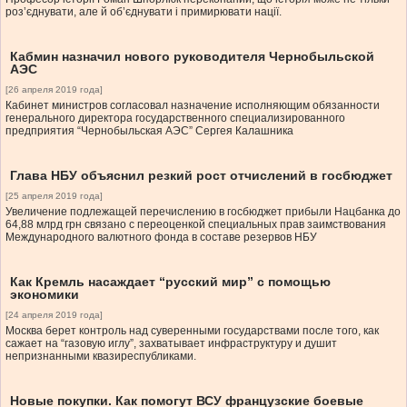
роз’єднувати, але й об’єднувати і примирювати нації.
Кабмин назначил нового руководителя Чернобыльской
АЭС
[26 апреля 2019 года]
Кабинет министров согласовал назначение исполняющим обязанности
генерального директора государственного специализированного
предприятия “Чернобыльская АЭС” Сергея Калашника
Глава НБУ объяснил резкий рост отчислений в госбюджет
[25 апреля 2019 года]
Увеличение подлежащей перечислению в госбюджет прибыли Нацбанка до
64,88 млрд грн связано с переоценкой специальных прав заимствования
Международного валютного фонда в составе резервов НБУ
Как Кремль насаждает “русский мир” с помощью
экономики
[24 апреля 2019 года]
Москва берет контроль над суверенными государствами после того, как
сажает на “газовую иглу”, захватывает инфраструктуру и душит
непризнанными квазиреспубликами.
Новые покупки. Как помогут ВСУ французские боевые