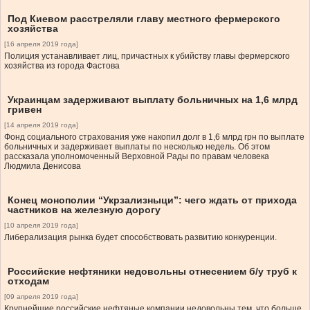
Под Киевом расстреляли главу местного фермерского
хозяйства
[16 апреля 2019 года]
Полиция устанавливает лиц, причастных к убийству главы фермерского
хозяйства из города Фастова
Украинцам задерживают выплату больничных на 1,6 млрд
гривен
[14 апреля 2019 года]
Фонд социального страхования уже накопил долг в 1,6 млрд грн по выплате
больничных и задерживает выплаты по несколько недель. Об этом
рассказала уполномоченный Верховной Рады по правам человека
Людмила Денисова
Конец монополии “Укр­зализныци”: чего ждать от прихода
частников на железную дорогу
[10 апреля 2019 года]
Либерализация рынка будет способствовать развитию конкуренции.
Российские нефтяники недовольны отнесением б/у труб к
отходам
[09 апреля 2019 года]
Крупнейшие российские нефтяные компании недовольны тем, что больше