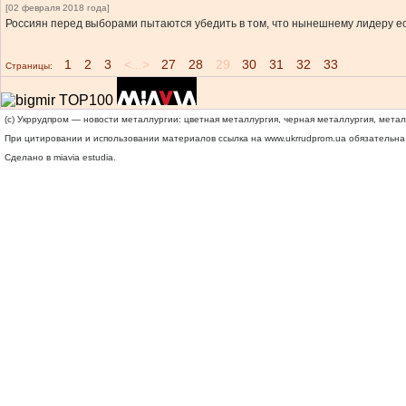
[02 февраля 2018 года]
Россиян перед выборами пытаются убедить в том, что нынешнему лидеру ес
1
2
3
<...>
27
28
29
30
31
32
33
Страницы:
(c) Укррудпром — новости металлургии: цветная металлургия, черная металлургия, мета
При цитировании и использовании материалов ссылка на
www.ukrrudprom.ua
обязательна.
Сделано в miavia estudia.