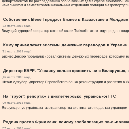
Департаментом по расследованию особо важных дел в сфере экономики Ге
начальником и заместителем начальника отделения полиции в аэропорту “К
Собственник lifecell продаст бизнес в Казахстане и Молдове
[22 марта 2018 года]
Ведущий турецкий оператор сотовой связи Turkcell в этом году продаст по
Кому принадлежат системы денежных переводов в Украине
[21 марта 2018 года]
БизнесЦензор проанализировал системы денежных переводов, которыми наи
Директор ЕБРР: “Украину нельзя сравнить ни с Беларусью, 
[16 марта 2018 года]
Шевки Аджубер, директор Европейского банка реконструкции и развития в Ук
На “трубі”: репортаж з диспетчерської української ГТС
[09 марта 2018 года]
Як функціонує українська газотранспортна система, хто подає газ українцям т
Родина против Фридмана: почему глобализация по-львовск
[07 марта 2018 года]