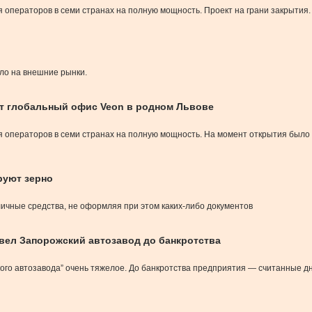
я операторов в семи странах на полную мощность. Проект на грани закрытия.
сло на внешние рынки.
т глобальный офис Veon в родном Львове
я операторов в семи странах на полную мощность. На момент открытия было
руют зерно
личные средства, не оформляя при этом каких-либо документов
овел Запорожский автозавод до банкротства
го автозавода” очень тяжелое. До банкротства предприятия — считанные д