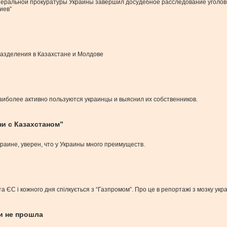
неральной прокуратуры Украины завершил досудебное расследование уголо
иев”
дразделения в Казахстане и Молдове
более активно пользуются украинцы и выяснил их собственников.
ни с Казахстаном”
раине, уверен, что у Украины много преимуществ.
а ЄС і кожного дня спілкується з “Газпромом”. Про це в репортажі з мозку укра
и не прошла