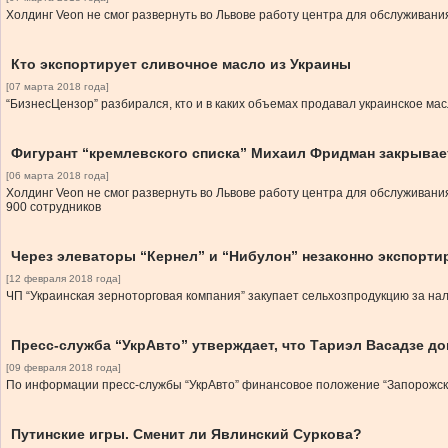
Холдинг Veon не смог развернуть во Львове работу центра для обслуживани
Кто экспортирует сливочное масло из Украины
[07 марта 2018 года]
“БизнесЦензор” разбирался, кто и в каких объемах продавал украинское ма
Фигурант “кремлевского списка” Михаил Фридман закрывае
[06 марта 2018 года]
Холдинг Veon не смог развернуть во Львове работу центра для обслуживани
900 сотрудников
Через элеваторы “Кернел” и “Нибулон” незаконно экспорти
[12 февраля 2018 года]
ЧП “Украинская зерноторговая компания” закупает сельхозпродукцию за на
Пресс-служба “УкрАвто” утверждает, что Тариэл Васадзе д
[09 февраля 2018 года]
По информации пресс-службы “УкрАвто” финансовое положение “Запорожско
Путинские игры. Сменит ли Явлинский Суркова?