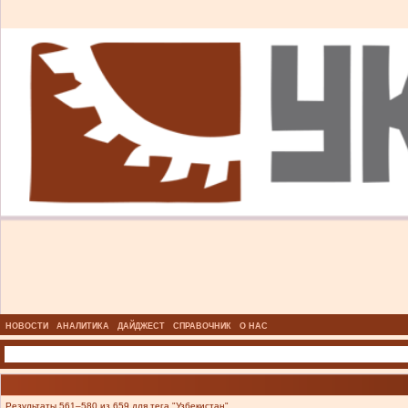
НОВОСТИ
АНАЛИТИКА
ДАЙДЖЕСТ
СПРАВОЧНИК
О НАС
Результаты 561–580 из 659 для тега "Узбекистан".