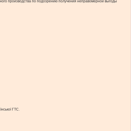
вного производства по подозрению получения неправомерной выгоды
їнської ГТС.