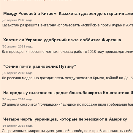
Между Россией и Китаем. Казахстан дозрел до открытия ам
[26 апреля 2018 года]
Казахстан разрешит Пентагону использовать каспийские порты Курык и Акт
Хватит ли Украине удобрений из-за лоббизма Фирташа
[26 апреля 2018 года]
Для проведения весенне-летних полевых работ в 2018 году производителям
“Сечин почти равновелик Путину”
[20 апреля 2018 года]
До россиян медленно доходит связь между захватом Крыма, войной на Дон
На продажу выставлен кредит банка-банкрота Константина Ж
[16 апреля 2018 года]
20 апреля состоится “голландский” аукцион по продаже прав требования бан
Четыре черты украинцев, которые переезжают в Америку
[16 апреля 2018 года]
Современные эмигранты чувствуют себя свободно и при благоприятных обст