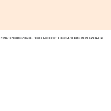
тва "Iнтерфакс-Україна", "Українськi Новини" в каком-либо виде строго запрещены