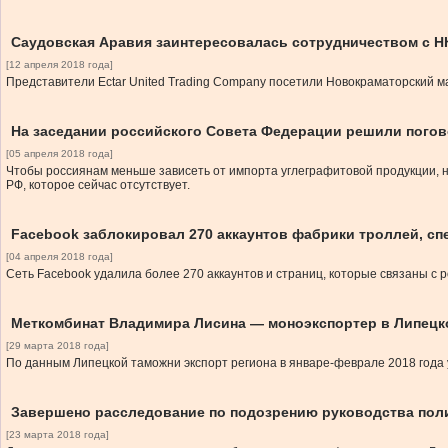
Саудовская Аравия заинтересовалась сотрудничеством с Н
[12 апреля 2018 года]
Представители Ectar United Trading Company посетили Новокраматорский м
На заседании российского Совета Федерации решили погов
[05 апреля 2018 года]
Чтобы россиянам меньше зависеть от импорта углеграфитовой продукции, н
РФ, которое сейчас отсутствует.
Facebook заблокировал 270 аккаунтов фабрики троллей, с
[04 апреля 2018 года]
Сеть Facebook удалила более 270 аккаунтов и страниц, которые связаны с 
Меткомбинат Владимира Лисина — моноэкспортер в Липецк
[29 марта 2018 года]
По данным Липецкой таможни экспорт региона в январе-феврале 2018 года 
Завершено расследование по подозрению руководства пол
[23 марта 2018 года]