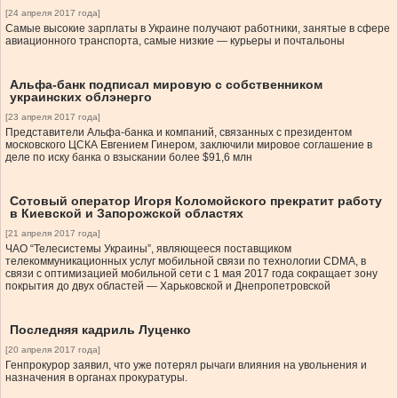
[24 апреля 2017 года]
Самые высокие зарплаты в Украине получают работники, занятые в сфере
авиационного транспорта, самые низкие — курьеры и почтальоны
Альфа-банк подписал мировую с собственником
украинских облэнерго
[23 апреля 2017 года]
Представители Альфа-банка и компаний, связанных с президентом
московского ЦСКА Евгением Гинером, заключили мировое соглашение в
деле по иску банка о взыскании более $91,6 млн
Сотовый оператор Игоря Коломойского прекратит работу
в Киевской и Запорожской областях
[21 апреля 2017 года]
ЧАО “Телесистемы Украины”, являющееся поставщиком
телекоммуникационных услуг мобильной связи по технологии CDMA, в
связи с оптимизацией мобильной сети с 1 мая 2017 года сокращает зону
покрытия до двух областей — Харьковской и Днепропетровской
Последняя кадриль Луценко
[20 апреля 2017 года]
Генпрокурор заявил, что уже потерял рычаги влияния на увольнения и
назначения в органах прокуратуры.