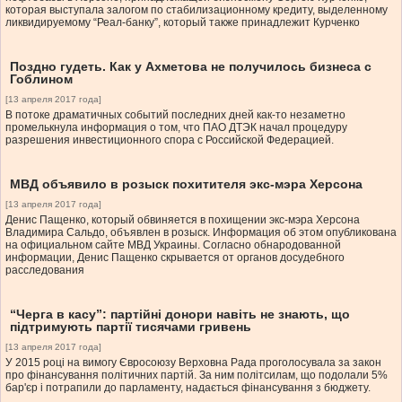
которая выступала залогом по стабилизационному кредиту, выделенному
ликвидируемому “Реал-банку”, который также принадлежит Курченко
Поздно гудеть. Как у Ахметова не получилось бизнеса с
Гоблином
[13 апреля 2017 года]
В потоке драматичных событий последних дней как-то незаметно
промелькнула информация о том, что ПАО ДТЭК начал процедуру
разрешения инвестиционного спора с Российской Федерацией.
МВД объявило в розыск похитителя экс-мэра Херсона
[13 апреля 2017 года]
Денис Пащенко, который обвиняется в похищении экс-мэра Херсона
Владимира Сальдо, объявлен в розыск. Информация об этом опубликована
на официальном сайте МВД Украины. Согласно обнародованной
информации, Денис Пащенко скрывается от органов досудебного
расследования
“Черга в касу”: партійні донори навіть не знають, що
підтримують партії тисячами гривень
[13 апреля 2017 года]
У 2015 році на вимогу Євросоюзу Верховна Рада проголосувала за закон
про фінансування політичних партій. За ним політсилам, що подолали 5%
бар'єр і потрапили до парламенту, надається фінансування з бюджету.