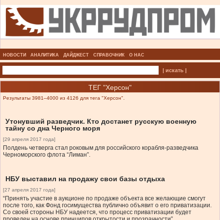
НОВОСТИ
АНАЛИТИКА
ДАЙДЖЕСТ
СПРАВОЧНИК
О НАС
| искать |
ТЕГ "Херсон"
Результаты 3981–4000 из 4126 для тега "Херсон".
Утонувший разведчик. Кто достанет русскую военную
тайну со дна Черного моря
[29 апреля 2017 года]
Полдень четверга стал роковым для российского корабля-разведчика
Черноморского флота “Лиман”.
НБУ выставил на продажу свои базы отдыха
[27 апреля 2017 года]
“Принять участие в аукционе по продаже объекта все желающие смогут
после того, как Фонд госимущества публично объявит о его приватизации.
Со своей стороны НБУ надеется, что процесс приватизации будет
проведен на основе принципов открытости и прозрачности”