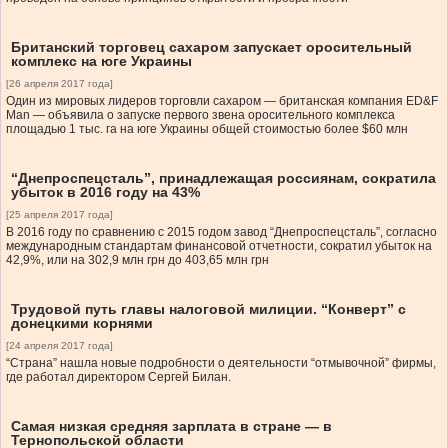
Британский торговец сахаром запускает оросительный
комплекс на юге Украины
[26 апреля 2017 года]
Один из мировых лидеров торговли сахаром — британская компания ED&F
Man — объявила о запуске первого звена оросительного комплекса
площадью 1 тыс. га на юге Украины общей стоимостью более $60 млн
“Днепроспецсталь”, принадлежащая россиянам, сократила
убыток в 2016 году на 43%
[25 апреля 2017 года]
В 2016 году по сравнению с 2015 годом завод “Днепроспецсталь”, согласно
международным стандартам финансовой отчетности, сократил убыток на
42,9%, или на 302,9 млн грн до 403,65 млн грн
Трудовой путь главы налоговой милиции. “Конверт” с
донецкими корнями
[24 апреля 2017 года]
“Страна” нашла новые подробности о деятельности “отмывочной” фирмы,
где работал директором Сергей Билан.
Самая низкая средняя зарплата в стране — в
Тернопольской области