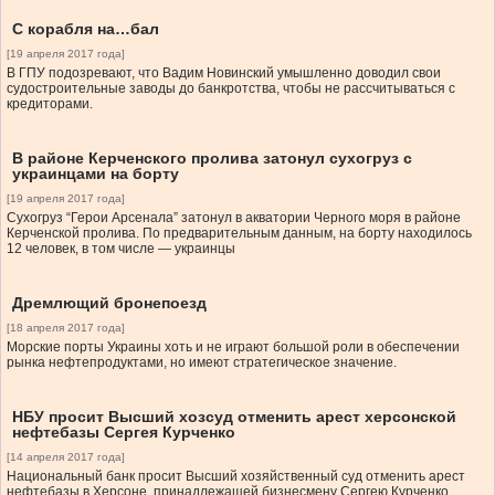
С корабля на…бал
[19 апреля 2017 года]
В ГПУ подозревают, что Вадим Новинский умышленно доводил свои
судостроительные заводы до банкротства, чтобы не рассчитываться с
кредиторами.
В районе Керченского пролива затонул сухогруз с
украинцами на борту
[19 апреля 2017 года]
Сухогруз “Герои Арсенала” затонул в акватории Черного моря в районе
Керченской пролива. По предварительным данным, на борту находилось
12 человек, в том числе — украинцы
Дремлющий бронепоезд
[18 апреля 2017 года]
Морские порты Украины хоть и не играют большой роли в обеспечении
рынка нефтепродуктами, но имеют стратегическое значение.
НБУ просит Высший хозсуд отменить арест херсонской
нефтебазы Сергея Курченко
[14 апреля 2017 года]
Национальный банк просит Высший хозяйственный суд отменить арест
нефтебазы в Херсоне, принадлежащей бизнесмену Сергею Курченко,