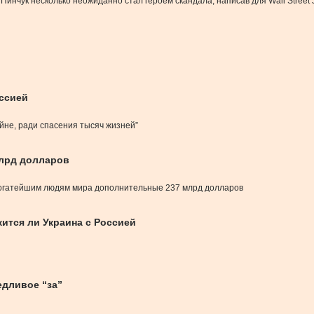
Пинчук несколько неожиданно стал героем скандала, написав для Wall Street 
оссией
йне, ради спасения тысяч жизней”
млрд долларов
 богатейшим людям мира дополнительные 237 млрд долларов
жится ли Украина с Россией
едливое “за”