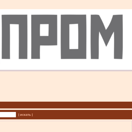
| искать |