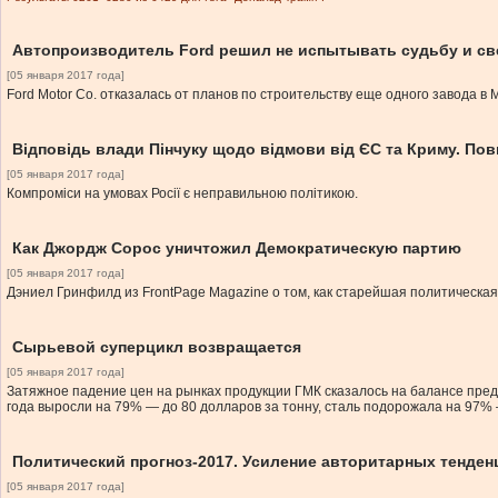
Автопроизводитель Ford решил не испытывать судьбу и св
[05 января 2017 года]
Ford Motor Co. отказалась от планов по строительству еще одного завода в 
Відповідь влади Пінчуку щодо відмови від ЄС та Криму. Пов
[05 января 2017 года]
Компроміси на умовах Росії є неправильною політикою.
Как Джордж Сорос уничтожил Демократическую партию
[05 января 2017 года]
Дэниел Гринфилд из FrontPage Magazine о том, как старейшая политическа
Сырьевой суперцикл возвращается
[05 января 2017 года]
Затяжное падение цен на рынках продукции ГМК сказалось на балансе предл
года выросли на 79% — до 80 долларов за тонну, сталь подорожала на 97% — 
Политический прогноз-2017. Усиление авторитарных тенде
[05 января 2017 года]