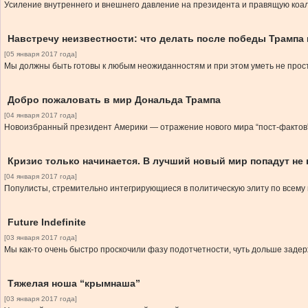
Усиление внутреннего и внешнего давление на президента и правящую коал
Навстречу неизвестности: что делать после победы Трампа
[05 января 2017 года]
Мы должны быть готовы к любым неожиданностям и при этом уметь не прос
Добро пожаловать в мир Дональда Трампа
[04 января 2017 года]
Новоизбранный президент Америки — отражение нового мира “пост-фактов”
Кризис только начинается. В лучший новый мир попадут не 
[04 января 2017 года]
Популисты, стремительно интегрирующиеся в политическую элиту по всему м
Future Indefinite
[03 января 2017 года]
Мы как-то очень быстро проскочили фазу подотчетности, чуть дольше заде
Тяжелая ноша “крымнаша”
[03 января 2017 года]