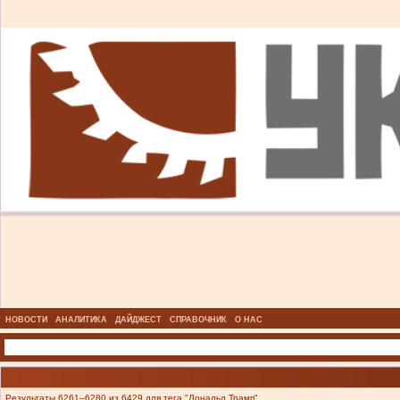
НОВОСТИ
АНАЛИТИКА
ДАЙДЖЕСТ
СПРАВОЧНИК
О НАС
Результаты 6261–6280 из 6429 для тега "Дональд Трамп".