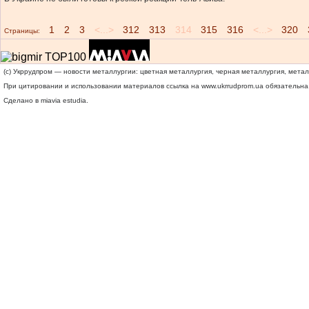
1
2
3
<...>
312
313
314
315
316
<...>
320
Страницы:
(c) Укррудпром — новости металлургии: цветная металлургия, черная металлургия, мета
При цитировании и использовании материалов ссылка на
www.ukrrudprom.ua
обязательна.
Сделано в miavia estudia.