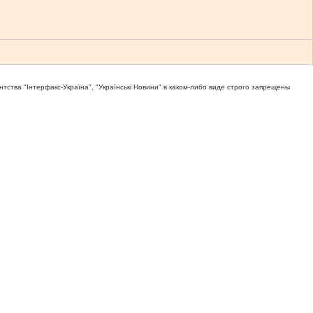
тва "Iнтерфакс-Україна", "Українськi Новини" в каком-либо виде строго запрещены