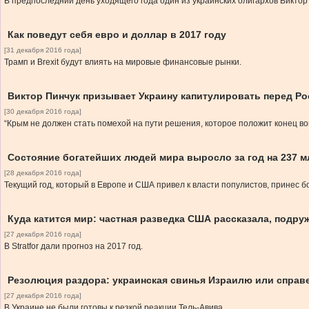
В предпоследний день уходящего года один из украинских олигархов Виктор 
Как поведут себя евро и доллар в 2017 году
[31 декабря 2016 года]
Трамп и Brexit будут влиять на мировые финансовые рынки.
Виктор Пинчук призывает Украину капитулировать перед Р
[30 декабря 2016 года]
“Крым не должен стать помехой на пути решения, которое положит конец во
Состояние богатейших людей мира выросло за год на 237 
[28 декабря 2016 года]
Текущий год, который в Европе и США привел к власти популистов, принес
Куда катится мир: частная разведка США рассказала, подру
[27 декабря 2016 года]
В Stratfor дали прогноз на 2017 год.
Резолюция раздора: украинская свинья Израилю или справ
[27 декабря 2016 года]
В Украине не были готовы к резкой реакции Тель-Авива.