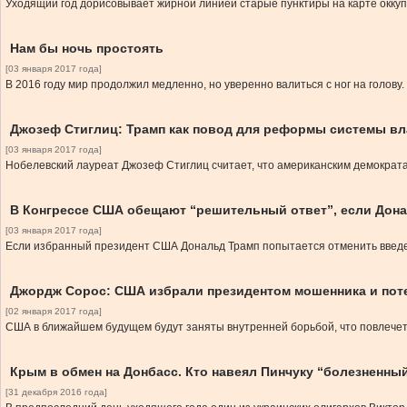
Уходящий год дорисовывает жирной линией старые пунктиры на карте окку
Нам бы ночь простоять
[03 января 2017 года]
В 2016 году мир продолжил медленно, но уверенно валиться с ног на голову. 
Джозеф Стиглиц: Трамп как повод для реформы системы в
[03 января 2017 года]
Нобелевский лауреат Джозеф Стиглиц считает, что американским демократа
В Конгрессе США обещают “решительный ответ”, если Дона
[03 января 2017 года]
Если избранный президент США Дональд Трамп попытается отменить введен
Джордж Сорос: США избрали президентом мошенника и пот
[02 января 2017 года]
США в ближайшем будущем будут заняты внутренней борьбой, что повлечет 
Крым в обмен на Донбасс. Кто навеял Пинчуку “болезненны
[31 декабря 2016 года]