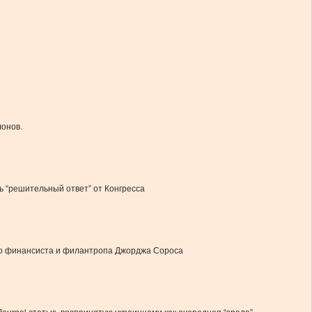
лонов.
 “решительный ответ” от Конгресса
ого финансиста и филантропа Джорджа Сороса