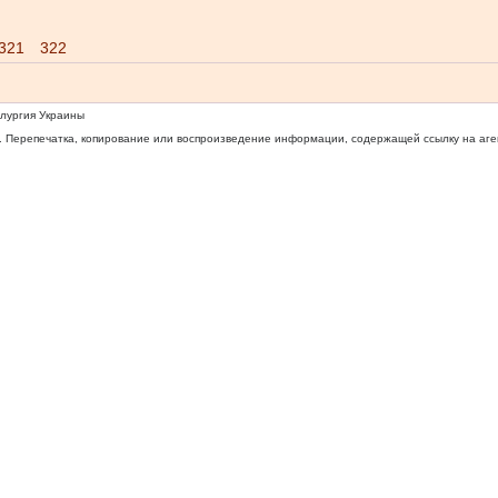
321
322
ллургия Украины
 Перепечатка, копирование или воспроизведение информации, содержащей ссылку на агентс