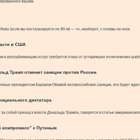
пированного Крыма.
Либо (если вы ностальгируете по 80-м) — то, наоборот, с головы на ноги.
ласти в США
м и республиканцам остро требуется отказ от устаревших политических шаб
льд Трамп отменит санкции против России
ные президентом Бараком Обамой антироссийские санкции, его будет ждать
енциального диктатора
за собой приход к власти Дональда Трампа, говорится в статье американск
й компромисс” с Путиным