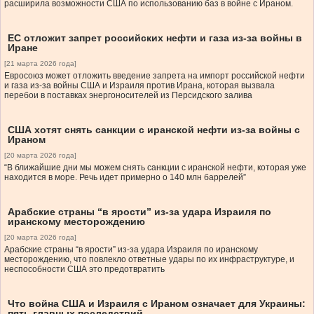
расширила возможности США по использованию баз в войне с Ираном.
ЕС отложит запрет российских нефти и газа из-за войны в
Иране
[21 марта 2026 года]
Евросоюз может отложить введение запрета на импорт российской нефти
и газа из-за войны США и Израиля против Ирана, которая вызвала
перебои в поставках энергоносителей из Персидского залива
США хотят снять санкции с иранской нефти из-за войны с
Ираном
[20 марта 2026 года]
“В ближайшие дни мы можем снять санкции с иранской нефти, которая уже
находится в море. Речь идет примерно о 140 млн баррелей”
Арабские страны “в ярости” из-за удара Израиля по
иранскому месторождению
[20 марта 2026 года]
Арабские страны “в ярости” из-за удара Израиля по иранскому
месторождению, что повлекло ответные удары по их инфраструктуре, и
неспособности США это предотвратить
Что война США и Израиля с Ираном означает для Украины:
пять главных последствий