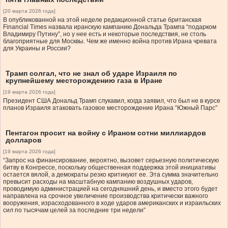
[20 марта 2026 года]
В опубликованной на этой неделе редакционной статье британская
Financial Times назвала иранскую кампанию Дональда Трампа “подарком
Владимиру Путину”, но у нее есть и некоторые последствия, не столь
благоприятные для Москвы. Чем же именно война против Ирана чревата
для Украины и России?
Трамп солгал, что не знал об ударе Израиля по
крупнейшему месторождению газа в Иране
[19 марта 2026 года]
Президент США Дональд Трамп слукавил, когда заявил, что был не в курсе
планов Израиля атаковать газовое месторождение Ирана “Южный Парс”
Пентагон просит на войну с Ираном сотни миллиардов
долларов
[19 марта 2026 года]
“Запрос на финансирование, вероятно, вызовет серьезную политическую
битву в Конгрессе, поскольку общественная поддержка этой инициативы
остается вялой, а демократы резко критикуют ее. Эта сумма значительно
превысит расходы на масштабную кампанию воздушных ударов,
проводимую администрацией на сегодняшний день, и вместо этого будет
направлена на срочное увеличение производства критически важного
вооружения, израсходованного в ходе ударов американских и израильских
сил по тысячам целей за последние три недели”