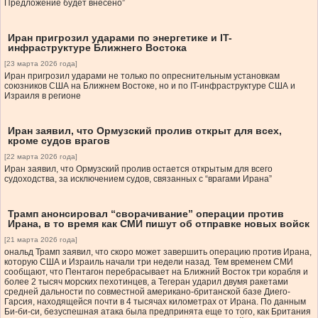
Предложение будет внесено”
Иран пригрозил ударами по энергетике и IT-
инфраструктуре Ближнего Востока
[23 марта 2026 года]
Иран пригрозил ударами не только по опреснительным установкам
союзников США на Ближнем Востоке, но и по IT-инфраструктуре США и
Израиля в регионе
Иран заявил, что Ормузский пролив открыт для всех,
кроме судов врагов
[22 марта 2026 года]
Иран заявил, что Ормузский пролив остается открытым для всего
судоходства, за исключением судов, связанных с “врагами Ирана”
Трамп анонсировал “сворачивание” операции против
Ирана, в то время как СМИ пишут об отправке новых войск
[21 марта 2026 года]
ональд Трамп заявил, что скоро может завершить операцию против Ирана,
которую США и Израиль начали три недели назад. Тем временем СМИ
сообщают, что Пентагон перебрасывает на Ближний Восток три корабля и
более 2 тысяч морских пехотинцев, а Тегеран ударил двумя ракетами
средней дальности по совместной американо-британской базе Диего-
Гарсия, находящейся почти в 4 тысячах километрах от Ирана. По данным
Би-би-си, безуспешная атака была предпринята еще то того, как Британия