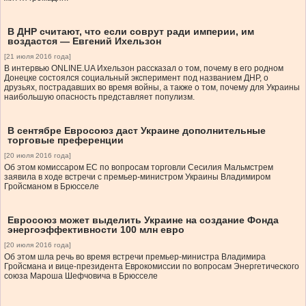
В ДНР считают, что если соврут ради империи, им
воздастся — Евгений Ихельзон
[21 июля 2016 года]
В интервью ONLINE.UA Ихельзон рассказал о том, почему в его родном
Донецке состоялся социальный эксперимент под названием ДНР, о
друзьях, пострадавших во время войны, а также о том, почему для Украины
наибольшую опасность представляет популизм.
В сентябре Евросоюз даст Украине дополнительные
торговые преференции
[20 июля 2016 года]
Об этом комиссаром ЕС по вопросам торговли Сесилия Мальмстрем
заявила в ходе встречи с премьер-министром Украины Владимиром
Гройсманом в Брюсселе
Евросоюз может выделить Украине на создание Фонда
энергоэффективности 100 млн евро
[20 июля 2016 года]
Об этом шла речь во время встречи премьер-министра Владимира
Гройсмана и вице-президента Еврокомиссии по вопросам Энергетического
союза Мароша Шефчовича в Брюсселе