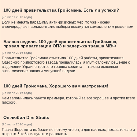
100 дней правительства Гройсмана. Есть ли успехи?
[26 июля 2016 года]
Если не менять парадигму антикризисных мер, то уже к осени
внеочередные парламентские выборы покажутся самым легким решением.
Баланс недели: 100 дней правительства Гройсмана,
провал приватизации ОПЗ и задержка транша МВФ
[26 июля 2016 года]
Правительство Гройсмана отметило 100 дней работы, приватизация
Одесского припортового завода провалилась, а МВФ отложил решение о
выделении Украине третьего транша кредита — таковы основные
экономические новости минувшей недели.
100 дней Гройсмана. Хорошего вам настроения!
[25 июля 2016 года]
Чем запомнилась работа премьера, который за все хорошее и против всего
плохого.
Он любил Dire Straits
[25 июля 2016 года]
Павла Шеремета выбрали не потому что он, а для нас всех, показательно и
открыто. Чтобы испугать и расколоть.