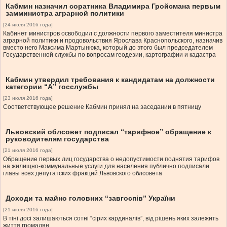
Кабмин назначил соратника Владимира Гройсмана первым
замминистра аграрной политики
[24 июля 2016 года]
Кабинет министров освободил с должности первого заместителя министра
аграрной политики и продовольствия Ярослава Краснопольского, назначив
вместо него Максима Мартынюка, который до этого был председателем
Государственной службы по вопросам геодезии, картографии и кадастра
Кабмин утвердил требования к кандидатам на должности
категории “А” госслужбы
[23 июля 2016 года]
Соответствующее решение Кабмин принял на заседании в пятницу
Львовский облсовет подписал “тарифное” обращение к
руководителям государства
[21 июля 2016 года]
Обращение первых лиц государства о недопустимости поднятия тарифов
на жилищно-коммунальные услуги для населения публично подписали
главы всех депутатских фракций Львовского облсовета
Доходи та майно головних “завгоспів” України
[21 июля 2016 года]
В тіні досі залишаються сотні “сірих кардиналів”, від рішень яких залежить
життя громадян.