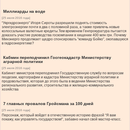
Миллиарды на воде
[25 июля 2016 года]
“Укргидроэнерго” Игоря Сироты разрешили поднять стоимость
электроэнергии почти в два с половиной раза, а также привлечь новые
колоссальные валютные кредиты.Тем временем Генпрокуратура пытается
доказать участие руководства госкомпании в хищении 400 млн грн. Почему
Минэнерго продолжает щедро спонсировать “команду Бойко”, окопавшуюся
в гидроэнергетике?
Кабмин переподчинил Госгеокадастр Министерству
аграрной политики
[25 июля 2016 года]
Кабинет министров переподчинил Государственную службу по вопросам
геодезии, картографии и кадастра Министерству аграрной политики и
продовольствия, которая до этого была в ведении Министерства
регионального развития, строительства и жилищно-коммунального
хозяйства
7 главных провалов Гройсмана за 100 дней
[25 июля 2016 года]
Персонаж, который войдет в отечественную историю фразой “Я вам
покажу, как управлять государством!”, забавно начал свой мастер-класс.