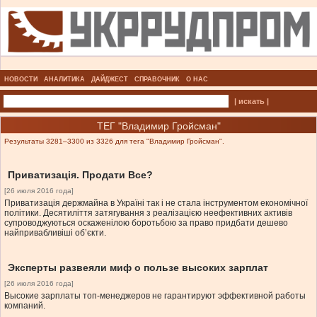
НОВОСТИ
АНАЛИТИКА
ДАЙДЖЕСТ
СПРАВОЧНИК
О НАС
| искать |
ТЕГ "Владимир Гройсман"
Результаты 3281–3300 из 3326 для тега "Владимир Гройсман".
Приватизація. Продати Все?
[26 июля 2016 года]
Приватизація держмайна в Україні так і не стала інструментом економічної
політики. Десятиліття затягування з реалізацією неефективних активів
супроводжуються оскаженілою боротьбою за право придбати дешево
найпривабливіші об’єкти.
Эксперты развеяли миф о пользе высоких зарплат
[26 июля 2016 года]
Высокие зарплаты топ-менеджеров не гарантируют эффективной работы
компаний.