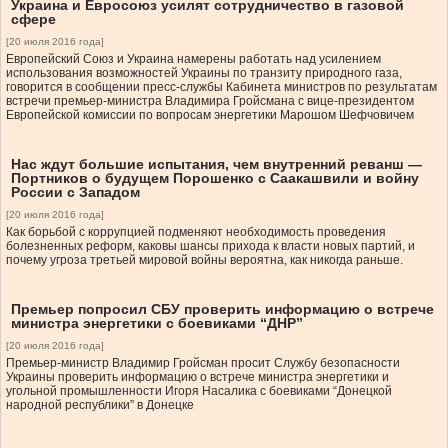
Украина и Евросоюз усилят сотрудничество в газовой
сфере
[20 июля 2016 года]
Европейский Союз и Украина намерены работать над усилением
использования возможностей Украины по транзиту природного газа,
говорится в сообщении пресс-службы Кабинета министров по результатам
встречи премьер-министра Владимира Гройсмана с вице-президентом
Европейской комиссии по вопросам энергетики Марошом Шефчовичем
Нас ждут большие испытания, чем внутренний реванш —
Портников о будущем Порошенко с Саакашвили и войну
России с Западом
[20 июля 2016 года]
Как борьбой с коррупцией подменяют необходимость проведения
болезненных реформ, каковы шансы прихода к власти новых партий, и
почему угроза третьей мировой войны вероятна, как никогда раньше.
Премьер попросил СБУ проверить информацию о встрече
министра энергетики с боевиками “ДНР”
[20 июля 2016 года]
Премьер-министр Владимир Гройсман просит Службу безопасности
Украины проверить информацию о встрече министра энергетики и
угольной промышленности Игоря Насалика с боевиками “Донецкой
народной республики” в Донецке