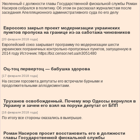
Уволенный с должности главы Государственной фискальной службы Роман
Насиров собрался в политику. Об этом он рассказал журналистам после
заседания Апелляционного административного суда по его делу
Евросоюз закрыл проект модернизации украинских
пунктов пропуска на границе из-за саботажа чиновников
[20 февраля 2018 года]
Европейский союз закрывает программу по модернизации шести
украинских пограничных контрольно-пропускных пунктов, запущенную в
2014 году Источник: https://biz.censor.net.ua/n3051480
Оц-тоц первертоц — бабушка здорова
[17 февраля 2018 года]
На сессии горсовета депутаты его встречали бурными и
продолжительными аплодисментами.
Труханов освобожденный. Почему мэр Одессы вернулся в
Украину и зачем его взял на поруки депутат от БПП
[16 февраля 2018 года]
По итогу все стороны оказались в выигрыше.
Роман Насиров просит восстановить его в должности
главы Государственной фискальной службы