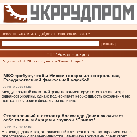
НОВОСТИ
АНАЛИТИКА
ДАЙДЖЕСТ
СПРАВОЧНИК
О НАС
| искать |
ТЕГ "Роман Насиров"
Результаты 181–200 из 786 для тега "Роман Насиров".
МВФ требует, чтобы Минфин сохранил контроль над
Государственной фискальной службой
[08 июня 2018 года]
Международный валютный фонд не комментирует отставку министра
финансов Украины, однако подчеркивает необходимость сохранения его
центральной роли в фискальной политике
Отправленный в отставку Александр Данилюк считает
себя главным борцом с группой “Приват”
[07 июня 2018 года]
Александр Данлилюк, отправленный в четверг в отставку парламентом по
представлению премьер-министра Владимира Гройсмана, среди своих