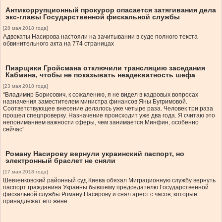
Антикоррупционный прокурор опасается затягивания дела
экс-главы Государственной фискальной службы
[28 мая 2018 года]
Адвокаты Насирова настояли на зачитывании в суде полного текста
обвинительного акта на 774 страницах
Пиарщики Гройсмана отключили трансляцию заседания
Кабмина, чтобы не показывать неадекватность шефа
[23 мая 2018 года]
“Владимир Борисович, к сожалению, я не видел в кадровых вопросах
назначения заместителем министра финансов Яны Бугримовой.
Соответствующее внесение делалось уже четыре раза. Человек три раза
прошел спецпроверку. Назначение происходит уже два года. Я считаю это
непониманием важности сферы, чем занимается Минфин, особенно
сейчас”
Роману Насирову вернули украинский паспорт, но
электронный браслет не сняли
[17 мая 2018 года]
Шевченковский районный суд Киева обязал Миграционную службу вернуть
паспорт гражданина Украины бывшему председателю Государственной
фискальной службы Роману Насирову и снял арест с часов, которые
принадлежат его жене