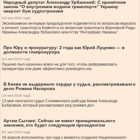
Народный депутат Александр Урбанский: С принятием
закона “О внутреннем водном транспорте” Украину
накроет бум судостроения
[16 мая 2018 года]
Эксклюзивное интервью председателя подкомитета по вопросам морского
и речного транспорта Комитета по вопросам транспорта Верховной Рады
Украины Александра Урбанского агентству “Интерфакс-Украина”.
Про Юру и прокуратуру: 2 года как Юрий Луценко — в
должности генпрокурора
[14 мая 2018 года]
Луценко был назначен вовсе не для того, чтобы реформировать
прокуратуру или даже эффективно руководить ею.
В Киеве не выдержало сердце у судьи, рассматривавшего
дело Романа Насирова
[14 мая 2018 года]
13 мая скончался судья Соломенского райсуда Киева Александр
Бобровник, который рассматривал ряд громких дел
Артем Сытник: Сейчас не имеет принципиального
значения, кто будет следующим президентом
[07 мая 2018 года]
16 апреля исполнилось три года с момента создания Национального