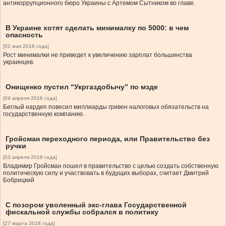
антикоррупционного бюро Украины с Артемом Сытником во главе.
В Украине хотят сделать минималку по 5000: в чем
опасность
[02 мая 2018 года]
Рост минималки не приведет к увеличению зарплат большинства
украинцев.
Онищенко пустил “Укргаздобычу” по мзде
[04 апреля 2018 года]
Беглый нардеп повесил миллиарды гривен налоговых обязательств на
государственную компанию.
Гройсман переходного периода, или Правительство без
ручки
[03 апреля 2018 года]
Владимир Гройсман пошел в правительство с целью создать собственную
политическую силу и участвовать в будущих выборах, считает Дмитрий
Бобрицкий
С позором уволенный экс-глава Государственной
фискальной службы собрался в политику
[27 марта 2018 года]