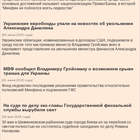
основных достижений называет национализацию ПриватБанка, в которой
“Минфин не побоялся взять лидерство”
Украинские евробонды упали на новостях об увольнении
Александра Данилюка
[06 июня 2018 года]
Украинские облигации, номинированные в долларах США, подешевели в
среду после того как премьер-министр Владимир Гройсман внес в
парламент представление на увольнение министра финансов Александра
Данилюка
МВФ сообщил Владимиру Гройсману о возможном срыве
транша для Украины
[01 июня 2018 года]
Фонд недоволен последними решениями правительства относительно
полномочий Минфина и подчинения ГФС
На суде по делу экс-главы Государственной фискальной
службы вырубили свет
[30 мая 2018 года]
30 мая в Шевченковском районном суде города Киева из-за перебоев со
светом полностью не состоялось судебное заседание по делу Романа
Насирова.