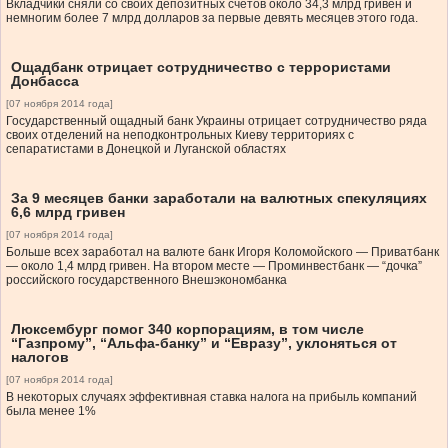
Вкладчики сняли со своих депозитных счетов около 34,3 млрд гривен и
немногим более 7 млрд долларов за первые девять месяцев этого года.
Ощадбанк отрицает сотрудничество с террористами
Донбасса
[07 ноября 2014 года]
Государственный ощадный банк Украины отрицает сотрудничество ряда
своих отделений на неподконтрольных Киеву территориях с
сепаратистами в Донецкой и Луганской областях
За 9 месяцев банки заработали на валютных спекуляциях
6,6 млрд гривен
[07 ноября 2014 года]
Больше всех заработал на валюте банк Игоря Коломойского — Приватбанк
— около 1,4 млрд гривен. На втором месте — Проминвестбанк — “дочка”
российского государственного Внешэкономбанка
Люксембург помог 340 корпорациям, в том числе
“Газпрому”, “Альфа-банку” и “Евразу”, уклоняться от
налогов
[07 ноября 2014 года]
В некоторых случаях эффективная ставка налога на прибыль компаний
была менее 1%