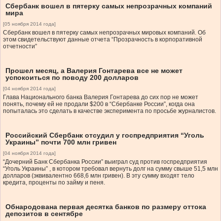
Сбербанк вошел в пятерку самых непрозрачных компаний
мира
[05 ноября 2014 года]
Сбербанк вошел в пятерку самых непрозрачных мировых компаний. Об
этом свидетельствуют данные отчета “Прозрачность в корпоративной
отчетности”
Прошел месяц, а Валерия Гонтарева все не может
успокоиться по поводу 200 долларов
[04 ноября 2014 года]
Глава Национального банка Валерия Гонтарева до сих пор не может
понять, почему ей не продали $200 в “Сбербанке России”, когда она
попыталась это сделать в качестве эксперимента по просьбе журналистов.
Российский Сбербанк отсудил у госпредприятия “Уголь
Украины” почти 700 млн гривен
[04 ноября 2014 года]
“Дочерний Банк Сбербанка России” выиграл суд против госпредприятия
“Уголь Украины” , в котором требовал вернуть долг на сумму свыше 51,5 млн
долларов (эквивалентно 668,6 млн гривен). В эту сумму входят тело
кредита, проценты по займу и пеня.
Обнародована первая десятка банков по размеру оттока
депозитов в сентябре