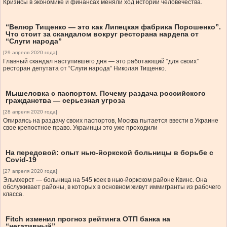
Кризисы в экономике и финансах меняли ход истории человечества.
“Велюр Тищенко — это как Липецкая фабрика Порошенко”.
Что стоит за скандалом вокруг ресторана нардепа от
“Слуги народа”
[29 апреля 2020 года]
Главный скандал наступившего дня — это работающий “для своих”
ресторан депутата от “Слуги народа” Николая Тищенко.
Мышеловка с паспортом. Почему раздача российского
гражданства — серьезная угроза
[28 апреля 2020 года]
Опираясь на раздачу своих паспортов, Москва пытается ввести в Украине
свое крепостное право. Украинцы это уже проходили
На передовой: опыт нью-йоркской больницы в борьбе с
Covid-19
[27 апреля 2020 года]
Эльмхерст — больница на 545 коек в нью-йоркском районе Квинс. Она
обслуживает районы, в которых в основном живут иммигранты из рабочего
класса.
Fitch изменил прогноз рейтинга ОТП банка на
“негативный”