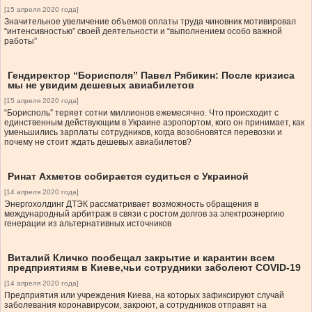
[15 апреля 2020 года]
Значительное увеличение объемов оплаты труда чиновник мотивировал
“интенсивностью” своей деятельности и “выполнением особо важной
работы”
Гендиректор “Борисполя” Павел Рябикин: После кризиса
мы не увидим дешевых авиабилетов
[15 апреля 2020 года]
“Борисполь” теряет сотни миллионов ежемесячно. Что происходит с
единственным действующим в Украине аэропортом, кого он принимает, как
уменьшились зарплаты сотрудников, когда возобновятся перевозки и
почему не стоит ждать дешевых авиабилетов?
Ринат Ахметов собирается судиться с Украиной
[14 апреля 2020 года]
Энергохолдинг ДТЭК рассматривает возможность обращения в
международный арбитраж в связи с ростом долгов за электроэнергию
генерации из альтернативных источников
Виталий Кличко пообещал закрытие и карантин всем
предприятиям в Киеве,чьи сотрудники заболеют COVID-19
[14 апреля 2020 года]
Предприятия или учреждения Киева, на которых зафиксируют случай
заболевания коронавирусом, закроют, а сотрудников отправят на