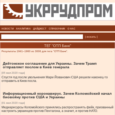
НОВОСТИ
АНАЛИТИКА
ДАЙДЖЕСТ
СПРАВОЧНИК
О НАС
| искать |
ТЕГ "ОТП Банк"
Результаты 1941–1960 из 3006 для тега "ОТП Банк".
Дейтонское соглашение для Украины. Зачем Трамп
отправляет послом в Киев генерала
[05 мая 2020 года]
Спустя год после увольнения Мари Йованович США решили наконец-то
отправить в Киев посла.
Информационный коронавирус. Зачем Коломойский начал
биовойну против США и Украины
[01 мая 2020 года]
Медиаресурсы Коломойского принялись распространять фейк, призванный
настроить украинцев против Пентагона, а значит, и против НАТО.