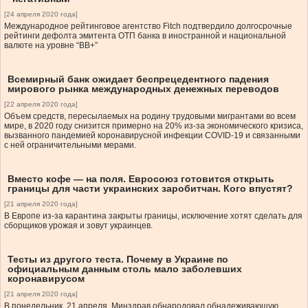
[24 апреля 2020 года]
Международное рейтинговое агентство Fitch подтвердило долгосрочные
рейтинги дефолта эмитента ОТП банка в иностранной и национальной
валюте на уровне “BB+”
Всемирный банк ожидает беспрецедентного падения
мирового рынка международных денежных переводов
[22 апреля 2020 года]
Объем средств, пересылаемых на родину трудовыми мигрантами во всем
мире, в 2020 году снизится примерно на 20% из-за экономического кризиса,
вызванного пандемией коронавирусной инфекции COVID-19 и связанными
с ней ограничительными мерами.
Вместо кофе — на поля. Евросоюз готовится открыть
границы для части украинских заробитчан. Кого впустят?
[21 апреля 2020 года]
В Европе из-за карантина закрыты границы, исключение хотят сделать для
сборщиков урожая и зовут украинцев.
Тесты из другого теста. Почему в Украине по
официальным данным столь мало заболевших
коронавирусом
[21 апреля 2020 года]
В понедельник, 21 апреля, Минздрав обнародовал обнадеживающую