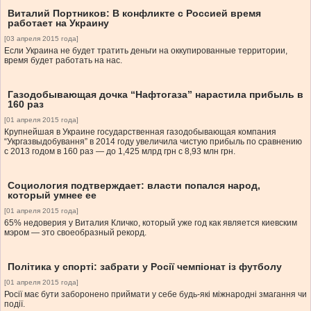
Виталий Портников: В конфликте с Россией время
работает на Украину
[03 апреля 2015 года]
Если Украина не будет тратить деньги на оккупированные территории,
время будет работать на нас.
Газодобывающая дочка “Нафтогаза” нарастила прибыль в
160 раз
[01 апреля 2015 года]
Крупнейшая в Украине государственная газодобывающая компания
“Укргазвыдобування” в 2014 году увеличила чистую прибыль по сравнению
с 2013 годом в 160 раз — до 1,425 млрд грн с 8,93 млн грн.
Социология подтверждает: власти попался народ,
который умнее ее
[01 апреля 2015 года]
65% недоверия у Виталия Кличко, который уже год как является киевским
мэром — это своеобразный рекорд.
Політика у спорті: забрати у Росії чемпіонат із футболу
[01 апреля 2015 года]
Росії має бути заборонено приймати у себе будь-які міжнародні змагання чи
події.