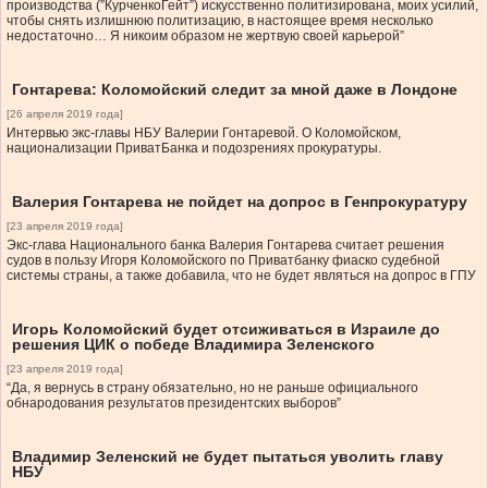
производства (”КурченкоГейт”) искусственно политизирована, моих усилий,
чтобы снять излишнюю политизацию, в настоящее время несколько
недостаточно… Я никоим образом не жертвую своей карьерой”
Гонтарева: Коломойский следит за мной даже в Лондоне
[26 апреля 2019 года]
Интервью экс-главы НБУ Валерии Гонтаревой. О Коломойском,
национализации ПриватБанка и подозрениях прокуратуры.
Валерия Гонтарева не пойдет на допрос в Генпрокуратуру
[23 апреля 2019 года]
Экс-глава Национального банка Валерия Гонтарева считает решения
судов в пользу Игоря Коломойского по Приватбанку фиаско судебной
системы страны, а также добавила, что не будет являться на допрос в ГПУ
Игорь Коломойский будет отсиживаться в Израиле до
решения ЦИК о победе Владимира Зеленского
[23 апреля 2019 года]
“Да, я вернусь в страну обязательно, но не раньше официального
обнародования результатов президентских выборов”
Владимир Зеленский не будет пытаться уволить главу
НБУ