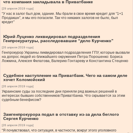
что компания закладывала в Приватбанке
[29 апреля 2019 года]
“У нас в залог был дом, здание. Мы брали в свое время кредит для “1+1
Продакшн”, и мы его погасили. Так что никаких залогов не было, был
кредит”
Юрий Луценко ликвидировал подразделения
Генпрокуратуры, расследовавшие “дело Курченко”
[26 апреля 2019 года]
Генпрокурор Украины ликвидировал подразделения ГПУ, которые вызвали
на допрос людей из ближайшего окружения Петра Порошенко: Бориса
Ложкина, Алексея Филатова, Валерию Гонтареву и Константина Стеценко
Судебное наступление на Приватбанк. Чего на самом деле
хочет Коломойский
[26 апреля 2019 года]
Украинские суды за последние дни приняли ряд важных решений в
интересах бывших собственников Приватбанка. Что скрывается за этим
судебным бенефисом?
Замгенпрокурора подал в отставку из-за дела беглого
Сергея Курченко
[26 апреля 2019 года]
“Я почувствовал, что ситуация, в частности, вокруг этого уголовного