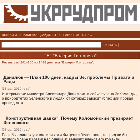
НОВОСТИ
АНАЛИТИКА
ДАЙДЖЕСТ
СПРАВОЧНИК
О НАС
| искать |
ТЕГ "Валерия Гонтарева"
Результаты 241–260 из 1488 для тега "Валерия Гонтарева".
Данилюк — План 100 дней, кадры Зе, проблемы Привата и
Рады
[13 мая 2019 года]
Интервью экс-министра Александра Данилюка, а сейчас члена ЗеКоманды,
о приоритетах Зеленского и людях, от которых зависит успех или провал
президента.
“Конструктивная шавка”. Почему Коломойский презирает
Зеленского
[08 мая 2019 года]
Если бы олигарх уважал или хотя бы ценил Зеленского, то вряд ли бы
позволил себе издевки над одним из ведущих членов его команды.