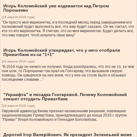
Игорь Коломойский уже издевается над Петром
Порошенко
[19 апреля 2019 года]
“Он просто моя марионетка, и в последний месяц перед завершением его
полномочий будет выполнять все, что ему будет сказано. Он же считал, что
кто-то его марионетка. Я считаю, что он моя марионетка. Будет делать все,
что ему говорят. Чтоб искупить свою вину”
Игорь Коломойский утверждает, что у него отобрали
Приватбанк из-за “1+1”
[19 апреля 2019 года]
“В 2016 году он ничего не получил. Когда разобрались, что это не то, за чем
они шли, то Порошенко так орал на Гонтареву, что вызывали скорую
помощь. Он швырялся на нее всем, что у нее на столе было и обзывал
последними словами…”
“Укрнафта” и посадка Гонтаревой. Почему Коломойский
спешит отсудить Приватбанк
[19 апреля 2019 года]
Окружной админсуд Киева признал незаконными решения, повлекшие
национализацию Приватбака, принадлежащего до конца 2016 г. группе
“Приват” Игоря Коломойского и Геннадия Боголюбова.
Дорогий Ігор Валерійович. Як президент Зеленський може