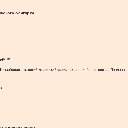
инского олигарха
ндоне
СМИ сообщили, что некий украинский миллиардер приобрел в центре Лондона
ек
ми юрисдикциями