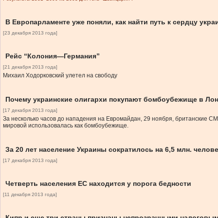
В Европарламенте уже поняли, как найти путь к сердцу укра
[23 декабря 2013 года]
Рейс “Колония—Германия”
[21 декабря 2013 года]
Михаил Ходорковский улетел на свободу
Почему украинские олигархи покупают бомбоубежище в Ло
[17 декабря 2013 года]
За несколько часов до нападения на Евромайдан, 29 ноября, британские 
мировой использовалась как бомбоубежище.
За 20 лет население Украины сократилось на 6,5 млн. челов
[17 декабря 2013 года]
Четверть населения ЕС находится у порога бедности
[11 декабря 2013 года]
Кипр и еще три страны признаны непрозрачными налоговы