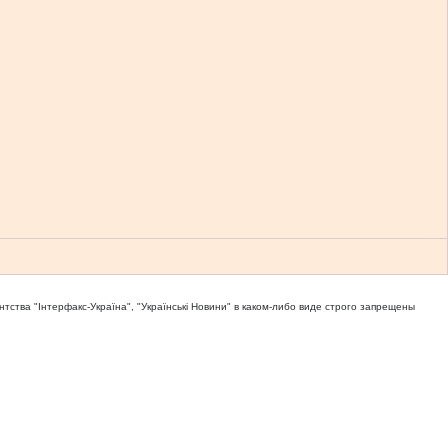
тва "Iнтерфакс-Україна", "Українськi Новини" в каком-либо виде строго запрещены