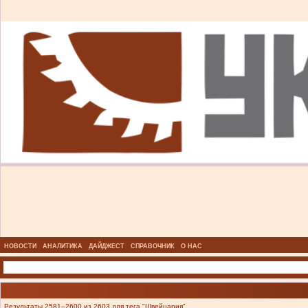
НОВОСТИ
АНАЛИТИКА
ДАЙДЖЕСТ
СПРАВОЧНИК
О НАС
Результаты 2581–2600 из 2603 для тега "Швейцария".