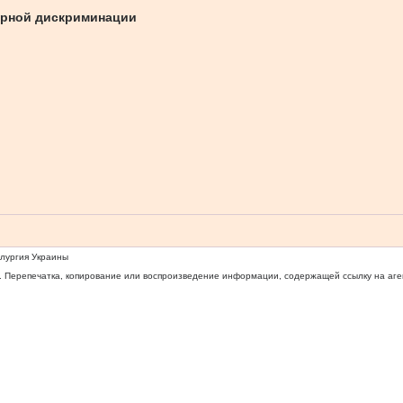
дерной дискриминации
ллургия Украины
 Перепечатка, копирование или воспроизведение информации, содержащей ссылку на агентс