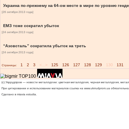
Украина по-прежнему на 64-ом месте в мире по уровню ген
[26 октября 2013 года]
ЕМЗ тоже сократил убыток
[24 октября 2013 года]
“Азовсталь” сократила убыток на треть
[24 октября 2013 года]
1
2
3
<...>
125
126
127
128
129
130
131
Страницы:
(c) Укррудпром — новости металлургии: цветная металлургия, черная металлургия, мета
При цитировании и использовании материалов ссылка на
www.ukrrudprom.ua
обязательна.
Сделано в miavia estudia.