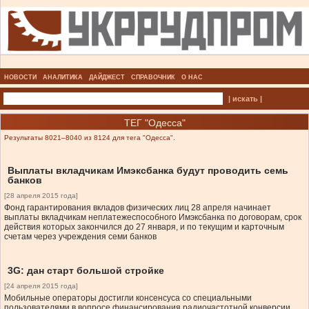
НОВОСТИ
АНАЛИТИКА
ДАЙДЖЕСТ
СПРАВОЧНИК
О НАС
| искать |
ТЕГ "Одесса"
Результаты 8021–8040 из 8124 для тега "Одесса".
Выплаты вкладчикам Имэксбанка будут проводить семь
банков
[28 апреля 2015 года]
Фонд гарантирования вкладов физических лиц 28 апреля начинает
выплаты вкладчикам неплатежеспособного Имэксбанка по договорам, срок
действия которых закончился до 27 января, и по текущим и карточным
счетам через учреждения семи банков
3G: дан старт большой стройке
[24 апреля 2015 года]
Мобильные операторы достигли консенсуса со специальными
пользователями в вопросе финансирования радиочастотной конверсии.