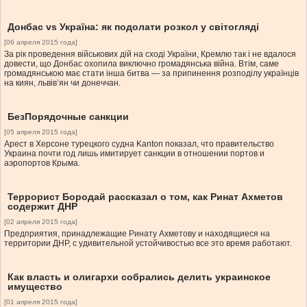
Донбас vs Україна: як подолати розкол у світогляді
[06 апреля 2015 года]
За рік проведення військових дій на сході України, Кремлю так і не вдалося
довести, що Донбас охопила виключно громадянська війна. Втім, саме
громадянською має стати інша битва — за припинення розподілу українців
на киян, львів’ян чи донеччан.
БезПорядочные санкции
[05 апреля 2015 года]
Арест в Херсоне турецкого судна Kanton показал, что правительство
Украина почти год лишь имитирует санкции в отношении портов и
аэропортов Крыма.
Террорист Бородай рассказал о том, как Ринат Ахметов
содержит ДНР
[02 апреля 2015 года]
Предприятия, принадлежащие Ринату Ахметову и находящиеся на
территории ДНР, с удивительной устойчивостью все это время работают.
Как власть и олигархи собрались делить украинское
имущество
[01 апреля 2015 года]