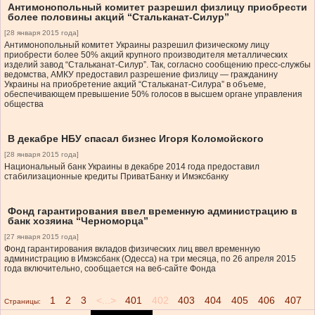
Антимонопольный комитет разрешил физлицу приобрести
более половины акций “Стальканат-Силур”
[28 января 2015 года]
Антимонопольный комитет Украины разрешил физическому лицу
приобрести более 50% акций крупного производителя металлических
изделий завод “Стальканат-Силур”. Так, согласно сообщению пресс-службы
ведомства, АМКУ предоставил разрешение физлицу — гражданину
Украины на приобретение акций “Стальканат-Силура” в объеме,
обеспечивающем превышение 50% голосов в высшем органе управления
общества
В декабре НБУ спасал бизнес Игоря Коломойского
[28 января 2015 года]
Национальный банк Украины в декабре 2014 года предоставил
стабилизационные кредиты ПриватБанку и Имэксбанку
Фонд гарантирования ввел временную администрацию в
банк хозяина “Черноморца”
[27 января 2015 года]
Фонд гарантирования вкладов физических лиц ввел временную
администрацию в Имэксбанк (Одесса) на три месяца, по 26 апреля 2015
года включительно, сообщается на веб-сайте Фонда
1
2
3
<...>
401
402
403
404
405
406
407
Страницы: