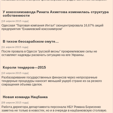
У коксохимзавода Рината Ахметова изменилась структура
собственности
[16 апреля 2015 года]
Одесская “Торговая компания Интал” сконцентрировала 16,67% акций
предприятия “Енакиевский коксохимпром”
В тихом бессарабском омуте…
[11 апреля 2015 года]
После провала в Одессе “русской весны” прокремлевские силы не
оставляют надежды раскачать ситуацию на юге Украины.
Короли тендеров—2015
[10 апреля 2015 года]
Разбазаривание государственных финансов через непрозрачные
тендерные процедуры наносит меньший ущерб стране из-за резкого
сокращения объема сделок.
Новая команда Нацбанка
[09 апреля 2015 года]
Работа директора департамента персонала НБУ Романа Борисенко
заметна не только в новостях, но и в очереди в нацбанковскую столовую.