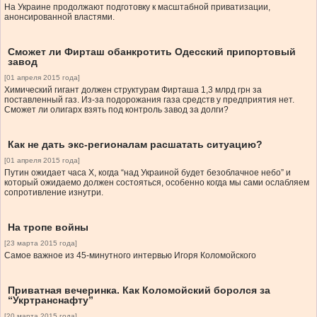
На Украине продолжают подготовку к масштабной приватизации,
анонсированной властями.
Сможет ли Фирташ обанкротить Одесский припортовый
завод
[01 апреля 2015 года]
Химический гигант должен структурам Фирташа 1,3 млрд грн за
поставленный газ. Из-за подорожания газа средств у предприятия нет.
Сможет ли олигарх взять под контроль завод за долги?
Как не дать экс-регионалам расшатать ситуацию?
[01 апреля 2015 года]
Путин ожидает часа Х, когда “над Украиной будет безоблачное небо” и
который ожидаемо должен состояться, особенно когда мы сами ослабляем
сопротивление изнутри.
На тропе войны
[23 марта 2015 года]
Самое важное из 45-минутного интервью Игоря Коломойского
Приватная вечеринка. Как Коломойский боролся за
“Укртранснафту”
[20 марта 2015 года]