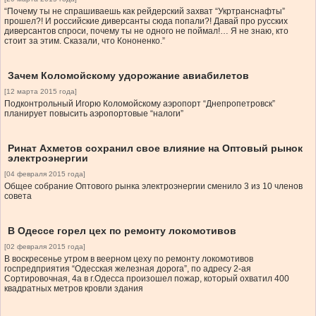
“Почему ты не спрашиваешь как рейдерский захват “Укртранснафты”
прошел?! И российские диверсанты сюда попали?! Давай про русских
диверсантов спроси, почему ты не одного не поймал!… Я не знаю, кто
стоит за этим. Сказали, что Кононенко.”
Зачем Коломойскому удорожание авиабилетов
[12 марта 2015 года]
Подконтрольный Игорю Коломойскому аэропорт “Днепропетровск”
планирует повысить аэропортовые “налоги”
Ринат Ахметов сохранил свое влияние на Оптовый рынок
электроэнергии
[04 февраля 2015 года]
Общее собрание Оптового рынка электроэнергии сменило 3 из 10 членов
совета
В Одессе горел цех по ремонту локомотивов
[02 февраля 2015 года]
В воскресенье утром в веерном цеху по ремонту локомотивов
госпредприятия “Одесская железная дорога”, по адресу 2-ая
Сортировочная, 4а в г.Одесса произошел пожар, который охватил 400
квадратных метров кровли здания