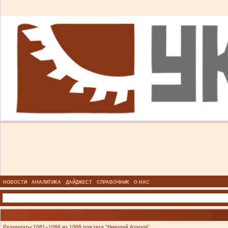
НОВОСТИ
АНАЛИТИКА
ДАЙДЖЕСТ
СПРАВОЧНИК
О НАС
Результаты 1061–1066 из 1066 для тега "Николай Азаров".