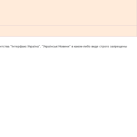
тва "Iнтерфакс-Україна", "Українськi Новини" в каком-либо виде строго запрещены