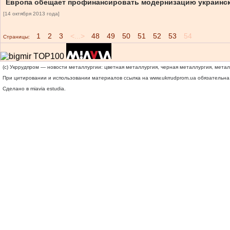
Европа обещает профинансировать модернизацию украинско
[14 октября 2013 года]
1
2
3
<...>
48
49
50
51
52
53
54
Страницы:
(c) Укррудпром — новости металлургии: цветная металлургия, черная металлургия, мета
При цитировании и использовании материалов ссылка на
www.ukrrudprom.ua
обязательна.
Сделано в miavia estudia.