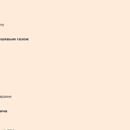
ину
дешевым газом
Украине
вича