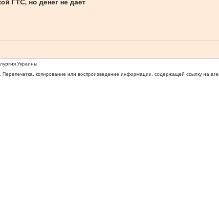
й ГТС, но денег не дает
ллургия Украины
 Перепечатка, копирование или воспроизведение информации, содержащей ссылку на агентс