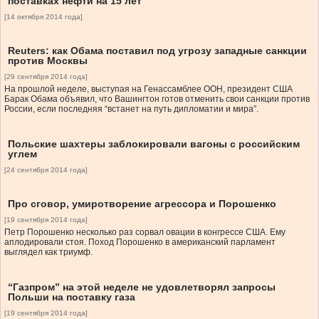
поставках нефти на 15 лет
[14 октября 2014 года]
Reuters: как Обама поставил под угрозу западные санкции
против Москвы
[29 сентября 2014 года]
На прошлой неделе, выступая на Генаcсамблее ООН, президент США
Барак Обама объявил, что Вашингтон готов отменить свои санкции против
России, если последняя “встанет на путь дипломатии и мира”.
Польские шахтеры заблокировали вагоны с российским
углем
[24 сентября 2014 года]
Про сговор, умиротворение агрессора и Порошенко
[19 сентября 2014 года]
Петр Порошенко несколько раз сорвал овации в конгрессе США. Ему
аплодировали стоя. Поход Порошенко в американский парламент
выглядел как триумф.
“Газпром” на этой неделе не удовлетворял запросы
Польши на поставку газа
[19 сентября 2014 года]