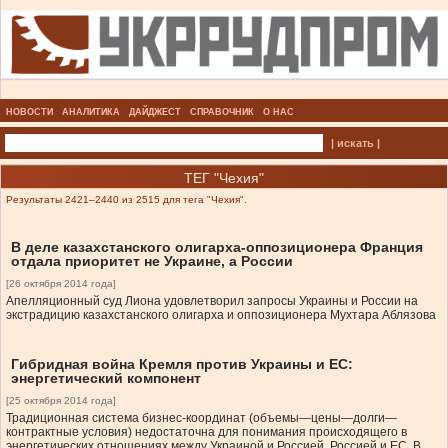
НОВОСТИ
АНАЛИТИКА
ДАЙДЖЕСТ
СПРАВОЧНИК
О НАС
| искать |
ТЕГ "Чехия"
Результаты 2421–2440 из 2515 для тега "Чехия".
В деле казахстанского олигарха-оппозиционера Франция
отдала приоритет не Украине, а России
[26 октября 2014 года]
Апелляционный суд Лиона удовлетворил запросы Украины и России на
экстрадицию казахстанского олигарха и оппозиционера Мухтара Аблязова
Гибридная война Кремля против Украины и ЕС:
энергетический компонент
[25 октября 2014 года]
Традиционная система бизнес-координат (объемы—цены—долги—
контрактные условия) недостаточна для понимания происходящего в
энергетических отношениях между Украиной и Россией, Россией и ЕС. В