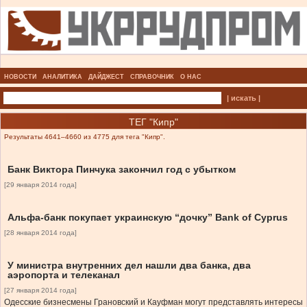
НОВОСТИ
АНАЛИТИКА
ДАЙДЖЕСТ
СПРАВОЧНИК
О НАС
| искать |
ТЕГ "Кипр"
Результаты 4641–4660 из 4775 для тега "Кипр".
Банк Виктора Пинчука закончил год с убытком
[29 января 2014 года]
Альфа-банк покупает украинскую “дочку” Bank of Cyprus
[28 января 2014 года]
У министра внутренних дел нашли два банка, два
аэропорта и телеканал
[27 января 2014 года]
Одесские бизнесмены Грановский и Кауфман могут представлять интересы