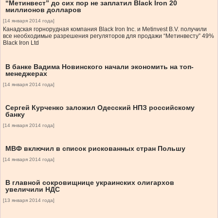
“Метинвест” до сих пор не заплатил Black Iron 20
миллионов долларов
[14 января 2014 года]
Канадская горнорудная компания Black Iron Inc. и Metinvest B.V. получили
все необходимые разрешения регуляторов для продажи “Метинвесту” 49%
Black Iron Ltd
В банке Вадима Новинского начали экономить на топ-
менеджерах
[14 января 2014 года]
Сергей Курченко заложил Одесский НПЗ российскому
банку
[14 января 2014 года]
МВФ включил в список рискованных стран Польшу
[14 января 2014 года]
В главной сокровищнице украинских олигархов
увеличили НДС
[13 января 2014 года]