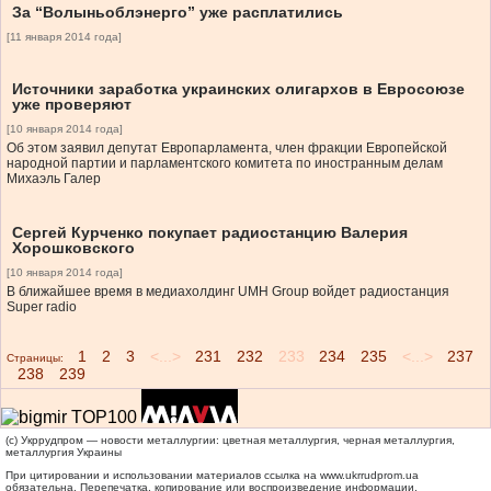
За “Волыньоблэнерго” уже расплатились
[11 января 2014 года]
Источники заработка украинских олигархов в Евросоюзе
уже проверяют
[10 января 2014 года]
Об этом заявил депутат Европарламента, член фракции Европейской
народной партии и парламентского комитета по иностранным делам
Михаэль Галер
Сергей Курченко покупает радиостанцию Валерия
Хорошковского
[10 января 2014 года]
В ближайшее время в медиахолдинг UMH Group войдет радиостанция
Super radio
1
2
3
<...>
231
232
233
234
235
<...>
237
Страницы:
238
239
(c) Укррудпром — новости металлургии: цветная металлургия, черная металлургия,
металлургия Украины
При цитировании и использовании материалов ссылка на
www.ukrrudprom.ua
обязательна. Перепечатка, копирование или воспроизведение информации,