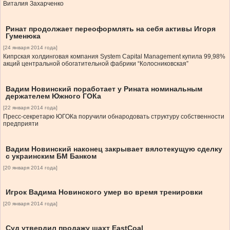
Виталия Захарченко
Ринат продолжает переоформлять на себя активы Игоря
Гуменюка
[24 января 2014 года]
Кипрская холдинговая компания System Capital Management купила 99,98%
акций центральной обогатительной фабрики “Колосниковская”
Вадим Новинский поработает у Рината номинальным
держателем Южного ГОКа
[22 января 2014 года]
Пресс-секретарю ЮГОКа поручили обнародовать структуру собственности
предприяти
Вадим Новинский наконец закрывает вялотекущую сделку
с украинским БМ Банком
[20 января 2014 года]
Игрок Вадима Новинского умер во время тренировки
[20 января 2014 года]
Суд утвердил продажу шахт EastCoal