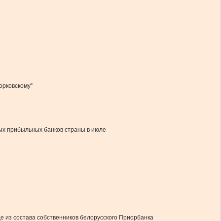
орковскому”
мых прибыльных банков страны в июле
де из состава собственников белорусского Приорбанка