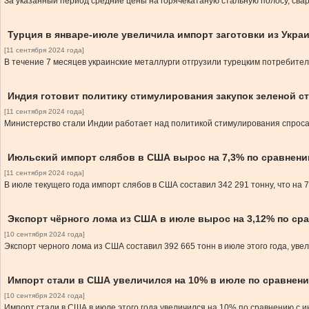
За указанный период средние цены на горячекатаную стальную полосу, сва
Турция в январе-июле увеличила импорт заготовки из Укра
[11 сентября 2024 года]
В течение 7 месяцев украинские металлурги отгрузили турецким потребител
Индия готовит политику стимулирования закупок зеленой с
[11 сентября 2024 года]
Министерство стали Индии работает над политикой стимулирования спроса 
Июльский импорт слябов в США вырос на 7,3% по сравнен
[11 сентября 2024 года]
В июле текущего года импорт слябов в США составил 342 291 тонну, что на 
Экспорт чёрного лома из США в июле вырос на 3,12% по ср
[10 сентября 2024 года]
Экспорт черного лома из США составил 392 665 тонн в июле этого года, уве
Импорт стали в США увеличился на 10% в июле по сравнен
[10 сентября 2024 года]
Импорт стали в США в июле этого года увеличился на 10% по сравнению с ию