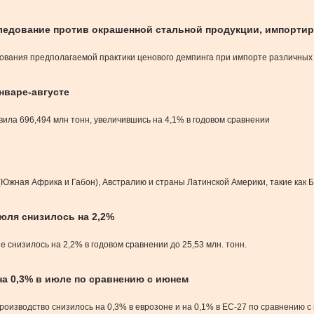
ледование против окрашенной стальной продукции, импортир
вания предполагаемой практики ценового демпинга при импорте различных 
нваре-августе
авила 696,494 млн тонн, увеличившись на 4,1% в годовом сравнении
(Южная Африка и Габон), Австралию и страны Латинской Америки, такие как
юля снизилось на 2,2%
е снизилось на 2,2% в годовом сравнении до 25,53 млн. тонн.
а 0,3% в июле по сравнению с июнем
оизводство снизилось на 0,3% в еврозоне и на 0,1% в ЕС-27 по сравнению с