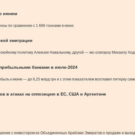
 с июнем
нны по сравнению с 1 668 тоннами в июне.
ской эмиграции
покойному политику Алексею Навальному, другой — экс-олигарху Михаилу Ход
 прибыльными банками в июле-2024
быль к июню — до 6,25 млрд грн и с этим показателем возглавил пятерку са
в в атаках на оппозицию в ЕС, США и Аргентине
оглашение с инвестором из Объединенных Арабских Эмиратов о продаже и выхо