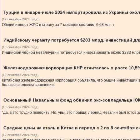
Турция в январе-июле 2024 импортировала из Украины окол
[17 сентября 2024 года]
Общий импорт ЖРС в страну за 7 месяцев составил 6,68 млн т
Индийскому чермету потребуется $283 млрд. инвестиций д
[13 сентября 2024 года]
Индийской чёрной металлургии потребуется инвестировать около $283 млрд
Железнодорожная корпорация КНР отчиталась о росте 10,5%
[13 сентября 2024 года]
Китайская железнодорожная корпорация объявила, что общие инвестиции в о
больше в годовом сравнении.
Основанный Навальным фонд обвинил экс-совладельца ЮК
[13 сентября 2024 года]
“Да, в это трудно поверить. Но, увы, это правда: Леонид Невзлин был гото
Средние цены на сталь в Китае в период с 2 по 8 сентября 
[12 сентября 2024 года]