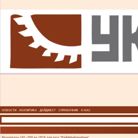
НОВОСТИ
АНАЛИТИКА
ДАЙДЖЕСТ
СПРАВОЧНИК
О НАС
Результаты 181–200 из 1818 для тега "Райффайзенбанк".