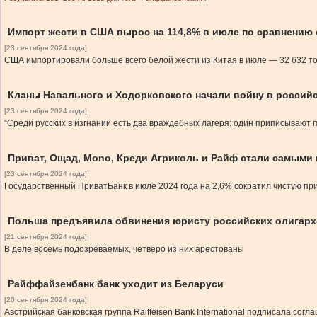
Импорт жести в США вырос на 114,8% в июле по сравнению
[23 сентября 2024 года]
США импортировали больше всего белой жести из Китая в июле — 32 632 то
Кланы Навального и Ходорковского начали войну в россий
[23 сентября 2024 года]
“Среди русских в изгнании есть два враждебных лагеря: один приписывают 
Приват, Ощад, Mono, Креди Агриколь и Райф стали самыми
[23 сентября 2024 года]
Государственный ПриватБанк в июле 2024 года на 2,6% сократил чистую при
Польша предъявила обвинения юристу российских олигархо
[21 сентября 2024 года]
В деле восемь подозреваемых, четверо из них арестованы
Райффайзенбанк банк уходит из Беларуси
[20 сентября 2024 года]
Австрийская банковская группа Raiffeisen Bank International подписала с