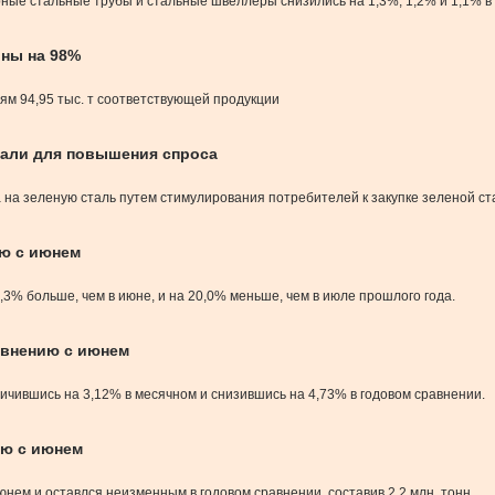
рные стальные трубы и стальные швеллеры снизились на 1,3%, 1,2% и 1,1% 
ины на 98%
ям 94,95 тыс. т соответствующей продукции
тали для повышения спроса
на зеленую сталь путем стимулирования потребителей к закупке зеленой ст
ию с июнем
7,3% больше, чем в июне, и на 20,0% меньше, чем в июле прошлого года.
авнению с июнем
личившись на 3,12% в месячном и снизившись на 4,73% в годовом сравнении.
ию с июнем
нем и оставлся неизменным в годовом сравнении, составив 2,2 млн. тонн.