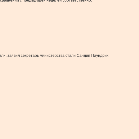
в сравнении с предыдущей неделей соответственно.
али, заявил секретарь министерства стали Сандип Паундрик