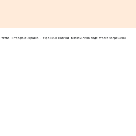
тва "Iнтерфакс-Україна", "Українськi Новини" в каком-либо виде строго запрещены