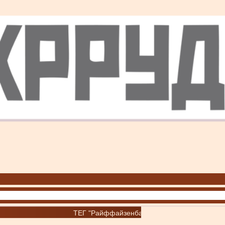
ТЕГ "Райффайзенбанк"