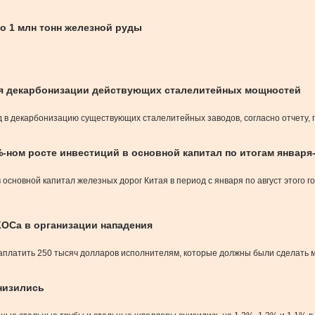
о 1 млн тонн железной руды
ля декарбонизации действующих сталелитейных мощностей
 в декарбонизацию существующих сталелитейных заводов, согласно отчету, п
-ном росте инвестиций в основной капитал по итогам января
сновной капитал железных дорог Китая в период с января по август этого го
ОСа в организации нападения
в заплатить 250 тысяч долларов исполнителям, которые должны были сделать 
снизились