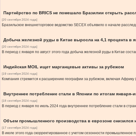
Партнёрство по BRICS не помешало Бразилии открыть расс
[20 сентября 2024 года]
Бразильское внешнеторговое ведомство SECEX объявило о начале расследо
Добыча железной руды в Китае выросла на 4,1 процента в я
[20 сентября 2024 года]
В период с января по август этого года добыча железной руды в Китае сост
Индийская MOIL ищет марганцевые активы за рубежом
[19 сентября 2024 года]
Компания стремится к расширению географии за рубежом, включая Африку 
Внутреннее потребление стали в Японии по итогам января-и
[18 сентября 2024 года]
В период с января по июль 2024 года внутреннее потребление стали в стран
Объем промышленного производства в еврозоне снизился н
[17 сентября 2024 года]
В июле этого года скорректированное с учетом сезонности промышленное пр