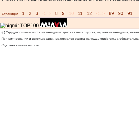
1
2
3
<...>
8
9
10
11
12
<...>
89
90
91
Страницы:
(c) Укррудпром — новости металлургии: цветная металлургия, черная металлургия, мета
При цитировании и использовании материалов ссылка на
www.ukrrudprom.ua
обязательна.
Сделано в miavia estudia.