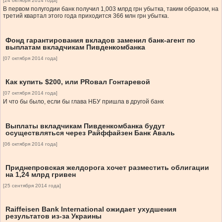
[24 октября 2014 года]
В первом полугодии банк получил 1,003 млрд грн убытка, таким образом, на
третий квартал этого года приходится 366 млн грн убытка.
Фонд гарантирования вкладов заменил банк-агент по
выплатам вкладчикам Пивденкомбанка
[07 октября 2014 года]
Как купить $200, или PRовал Гонтаревой
[07 октября 2014 года]
И что бы было, если бы глава НБУ пришла в другой банк
Выплаты вкладчикам Пивденкомбанка будут
осуществляться через Райффайзен Банк Аваль
[06 октября 2014 года]
Приднепровская желдорога хочет разместить облигации
на 1,24 млрд гривен
[25 сентября 2014 года]
Raiffeisen Bank International ожидает ухудшения
результатов из-за Украины