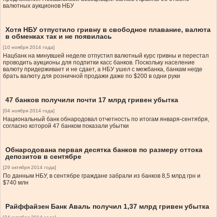
валютных аукционов НБУ
Хотя НБУ отпустило гривну в свободное плавание, валюта
в обменках так и не появилась
[10 ноября 2014 года]
Нацбанк на минувшей неделе отпустил валютный курс гривны и перестал
проводить аукционы для подпитки касс банков. Поскольку население
валюту придерживает и не сдает, а НБУ ушел с межбанка, банкам негде
брать валюту для розничной продажи даже по $200 в одни руки
47 банков получили почти 17 млрд гривен убытка
[04 ноября 2014 года]
Национальный банк обнародовал отчетность по итогам января-сентября,
согласно которой 47 банком показали убытки
Обнародована первая десятка банков по размеру оттока
депозитов в сентябре
[29 октября 2014 года]
По данным НБУ, в сентябре граждане забрали из банков 8,5 млрд грн и
$740 млн
Райффайзен Банк Аваль получил 1,37 млрд гривен убытка