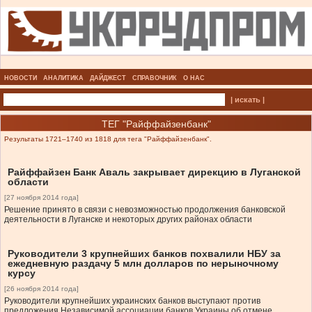
НОВОСТИ
АНАЛИТИКА
ДАЙДЖЕСТ
СПРАВОЧНИК
О НАС
| искать |
ТЕГ "Райффайзенбанк"
Результаты 1721–1740 из 1818 для тега "Райффайзенбанк".
Райффайзен Банк Аваль закрывает дирекцию в Луганской
области
[27 ноября 2014 года]
Решение принято в связи с невозможностью продолжения банковской
деятельности в Луганске и некоторых других районах области
Руководители 3 крупнейших банков похвалили НБУ за
ежедневную раздачу 5 млн долларов по нерыночному
курсу
[26 ноября 2014 года]
Руководители крупнейших украинских банков выступают против
предложения Независимой ассоциации банков Украины об отмене