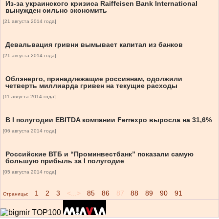
Из-за украинского кризиса Raiffeisen Bank International
вынужден сильно экономить
[21 августа 2014 года]
Девальвация гривни вымывает капитал из банков
[21 августа 2014 года]
Облэнерго, принадлежащие россиянам, одолжили
четверть миллиарда гривен на текущие расходы
[11 августа 2014 года]
В I полугодии EBITDA компании Ferrexpo выросла на 31,6%
[06 августа 2014 года]
Российские ВТБ и “Проминвестбанк” показали самую
большую прибыль за І полугодие
[05 августа 2014 года]
1
2
3
<...>
85
86
87
88
89
90
91
Страницы: