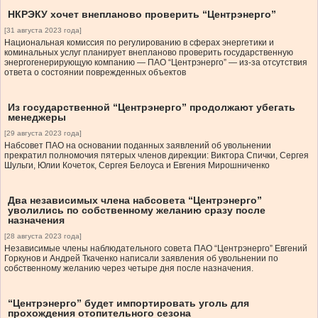
НКРЭКУ хочет внепланово проверить “Центрэнерго”
[31 августа 2023 года]
Национальная комиссия по регулированию в сферах энергетики и
коминальных услуг планирует внепланово проверить государственную
энергогенерирующую компанию — ПАО “Центрэнерго” — из-за отсутствия
ответа о состоянии поврежденных объектов
Из государственной “Центрэнерго” продолжают убегать
менеджеры
[29 августа 2023 года]
Набсовет ПАО на основании поданных заявлений об увольнении
прекратил полномочия пятерых членов дирекции: Виктора Спички, Сергея
Шульги, Юлии Кочеток, Сергея Белоуса и Евгения Мирошниченко
Два независимых члена набсовета “Центрэнерго”
уволились по собственному желанию сразу после
назначения
[28 августа 2023 года]
Независимые члены наблюдательного совета ПАО “Центрэнерго” Евгений
Горкунов и Андрей Ткаченко написали заявления об увольнении по
собственному желанию через четыре дня после назначения.
“Центрэнерго” будет импортировать уголь для
прохождения отопительного сезона