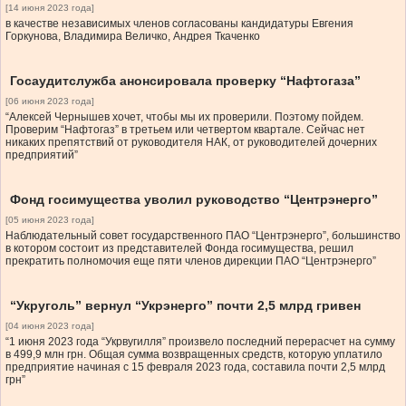
[14 июня 2023 года]
в качестве независимых членов согласованы кандидатуры Евгения
Горкунова, Владимира Величко, Андрея Ткаченко
Госаудитслужба анонсировала проверку “Нафтогаза”
[06 июня 2023 года]
“Алексей Чернышев хочет, чтобы мы их проверили. Поэтому пойдем.
Проверим “Нафтогаз” в третьем или четвертом квартале. Сейчас нет
никаких препятствий от руководителя НАК, от руководителей дочерних
предприятий”
Фонд госимущества уволил руководство “Центрэнерго”
[05 июня 2023 года]
Наблюдательный совет государственного ПАО “Центрэнерго”, большинство
в котором состоит из представителей Фонда госимущества, решил
прекратить полномочия еще пяти членов дирекции ПАО “Центрэнерго”
“Укруголь” вернул “Укрэнерго” почти 2,5 млрд гривен
[04 июня 2023 года]
“1 июня 2023 года “Укрвугилля” произвело последний перерасчет на сумму
в 499,9 млн грн. Общая сумма возвращенных средств, которую уплатило
предприятие начиная с 15 февраля 2023 года, составила почти 2,5 млрд
грн”