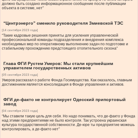
должно быть создано информационное сообщение после публикации
объекта в системе, нет”
“Центрэнерго” сменило руководителя Змиевской ТЭС
[14 сентября 2023 года]
“Такие кадровые решения приняты для усиления управленческой
профессиональной команды подразделения и внедрения комплекса
необходимых мер по оперативному выполнению задач по подготовке и
стабильному прохождению предстоящего отопительного сезона”
Глава ФГИ Рустем Умеров: Мы стали крупнейшим
управителем государственных активов
[05 сентября 2023 года]
Умеров рассказал о работе Фонда Госимущества. Как оказалось, главным
достижением является консолидация в Фонде управления и активов.
ФГИ де-факто не контролирует Одесский припортовый
завод
[04 сентября 2023 года]
“Мы ставили такую цель для себя. Но надо понимать, что де-факто у Фонда
над этими предприятиями не было контроля. Так устроена украинская
культура государственной собственности. Де-юре ты предприятие можешь
контролировать, а де-факто нет”