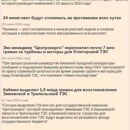
который руководил компанией с 15 августа 2023 года”
24 июня свет будут отключать на протяжении всех суток
[23 июня 2024 года]
“Причина — рост потребления в начале рабочей недели и сложная
ситуация в энергосистеме после массированных атак россиян”
Экс-менеджер “Центрэнерго” переплатил почти 7 млн
гривен за турбины и моторы для Углегорской ТЭС
[06 июня 2024 года]
“При процессуальном руководстве Киевской городской прокуратуры
сообщено о подозрении бывшему должностному лицу ПАО “Центрэнерго”
по факту служебной халатности во время закупки турбин и моторов для
нужд Углегорской ТЭС, что повлекло тяжкие последствия”
Кабмин выделил 1,5 млрд гривен для восстановления
Змиевской и Трипольской ТЭС
[17 мая 2024 года]
“Сегодня выделяем 726 млн грн для государственной компании
“Центрэнерго”, которой принадлежат Змиевская ТЭС в Харьковской
области и Трипольская ТЭС в Киевской области. Средства для
восстановления этих ТЭС будут выделены из резервного фонда
государственного бюджета”