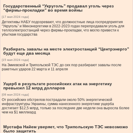
Государственный “Укруголь” продавал уголь через
“фирмы-прокладки” во время войны
[17 мая 2024 года]
Детективы НАБУ подозревают, что должностные лица госпредприятия
“Укруголь” и Минэнергетики в 2022-2023 годах перепродавали уголь для
теплоэлектростанций через фирмы-прокладки, что могло привести к
убыткам государства
Разбирать завалы на месте электростанций “Центрэнерго”
будут еще два месяца
[15 мая 2024 года]
На Змиевской и Трипольской ТЭС до сих пор разбирают завалы после
ракетных ударов 22 марта и 11 апреля
Ущерб в результате российских атак на энергетику
превысил 12 млрд долларов
[08 мая 2024 года]
От российских обстрелов пострадали около 50% энергетической
инфраструктуры Украины, сумма нанесенного энергетике ущерба
достигает $12,5 млрд, только за последние две недели она выросла более
чем на $1 миллиард
Мустафа Найем уверяет, что Трипольскую ТЭС невозможо
было защитить