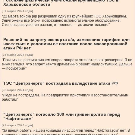
Россияне фактически уничтожили крупнейшую ТЭС в
Харьковской области
[31 марта 2024 года]
“22 марта войска рф разрушили одну из крупнейших ТЭС Харьковщины.
Уничтожены все блоки, повреждено вспомогательное оборудование.
Степень разрушения разная, от полного — до значительного”
Решений по запрету экспорта э/э, изменению тарифов для
населения и условиям ее поставки после массированной
атаки РФ нет
[25 марта 2024 года]
“Пока мы не рассматриваем вопрос запрета экспорта электроэнергии. Я не
вижу сегодня, что запрет как-то драматично решит нашу ситуацию. Дальше
— посмотрим”
ТЭС “Центрэнерго” пострадала вследствие атаки РФ
[23 марта 2024 года]
“Люди не пострадали. На предприятии приступили к восстановительным
работам”
“Центрэнерго” погасило 300 млн гривен долгов перед
“Нафтогазом”
[21 марта 2024 года]
“За время работы нашей команды у нас долгов перед “Нафтогазом” нет. В
текущем режиме рассчитываемся за поставленный газ полностью”