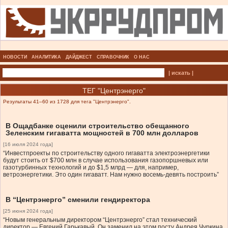
НОВОСТИ
АНАЛИТИКА
ДАЙДЖЕСТ
СПРАВОЧНИК
О НАС
| искать |
ТЕГ "Центрэнерго"
Результаты 41–60 из 1728 для тега "Центрэнерго".
В Ощадбанке оценили строительство обещанного
Зеленским гигаватта мощностей в 700 млн долларов
[16 июля 2024 года]
“Инвестпроекты по строительству одного гигаватта электроэнергетики
будут стоить от $700 млн в случае использования газопоршневых или
газотурбинных технологий и до $1,5 млрд — для, например,
ветроэнергетики. Это один гигаватт. Нам нужно восемь-девять построить”
В “Центрэнерго” сменили гендиректора
[25 июня 2024 года]
“Новым генеральным директором “Центрэнерго” стал технический
директор — Евгений Гарькавый. Он заменил на этом посту Андрея Чуркина,