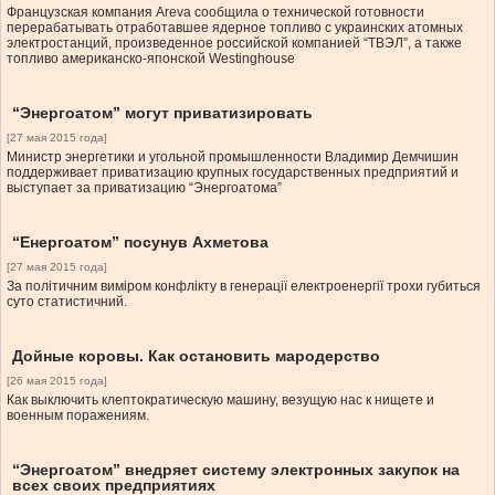
Французская компания Areva сообщила о технической готовности
перерабатывать отработавшее ядерное топливо с украинских атомных
электростанций, произведенное российской компанией “ТВЭЛ”, а также
топливо американско-японской Westinghouse
“Энергоатом” могут приватизировать
[27 мая 2015 года]
Министр энергетики и угольной промышленности Владимир Демчишин
поддерживает приватизацию крупных государственных предприятий и
выступает за приватизацию “Энергоатома”
“Енергоатом” посунув Ахметова
[27 мая 2015 года]
За політичним виміром конфлікту в генерації електроенергії трохи губиться
суто статистичний.
Дойные коровы. Как остановить мародерство
[26 мая 2015 года]
Как выключить клептократическую машину, везущую нас к нищете и
военным поражениям.
“Энергоатом” внедряет систему электронных закупок на
всех своих предприятиях