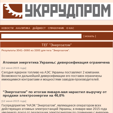
НОВОСТИ
АНАЛИТИКА
ДАЙДЖЕСТ
СПРАВОЧНИК
О НАС
| искать |
ТЕГ "Энергоатом"
Результаты 3041–3060 из 3300 для тега "Энергоатом".
Атомная энергетика Украины: диверсификация ограничена
[12 июня 2015 года]
Сегодня ядерное топливо на АЭС Украины поставляют 2 компании.
Возможности дальнейшей диверсификации его поставок ограничены
имеющимися контрактами и мощностями заводов-производителей.
“Энергоатом” по итогам января-мая нарастил выручку от
продажи электроэнергии на 46,6%
[12 июня 2015 года]
Госпредприятие “НАЭК “Энергоатом”, являющееся оператором всех
действующих атомных электростанций Украины, в январе-мае 2015 года
увеличило доход от реализации электроэнергии по сравнению с январем-