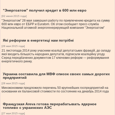
“Энергоатом” получил кредит в 600 млн евро
[02 июня 2015 года]
“Энергоатом” 28 мая завершил работу по привлечению кредита на сумму
600 млн евро от ЕБРР и Euratom. Об этом сообщает пресс-служба
Национальной атомной энергогенерирующей компания “Энергоатом”
Які реформи в енергетиці нам потрібні
[28 мая 2015 года]
21 листопада 2014 року учасники коаліції депутатських фракцій, до складу
якої входить більшість народних депутатів, підписали коаліційну угоду.
Серед передбачених документом 17 ключових реформ — реформування
енергетичного ринку.
Украина составила для МВФ список своих самых дорогих
предприятий
[28 мая 2015 года]
Минэкономики предложило перечень 50 крупнейших госпредприятий на
основании их балансовой стоимости по состоянию на декабрь 2014 года
Французкая Areva готова перерабатывать ядерное
топливо с украинских АЭС
[27 мая 2015 года]