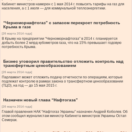
Кабинет министров намерен с 1 мая 2014 г. повысить тарифы на газ для
населения, а с 1 июля — для коммунальной теплоэнергетики.
“Черноморнафтогаз” с запасом перекроет потребность
Крыма в газе
[26 марта 2014 года]
В Крыму на предприятии “Черноморнафтогаз” в 2014 г. планируется
добыть более 2 млрд кубометров газа, что на 15% превышает годовую
потребность Крыма.
Бизнес уговорил правительство отложить контроль над
трансфертным ценообразованием
[26 марта 2014 года]
Парламент может отложить подачу отчетности по операциям, которые
подлежат контролю в рамках закона о трансфертном ценообразовании
(ТЦО), на год — до 15 мая 2015 г.
Назначен новый глава “Нафтогаза”
[26 марта 2014 года]
Главой правления НАК “Нафтогаз Украины” назначен Андрей Коболев. Об
этом сообщил журналистам министр Кабинета министров Украины Остап
Семерак.