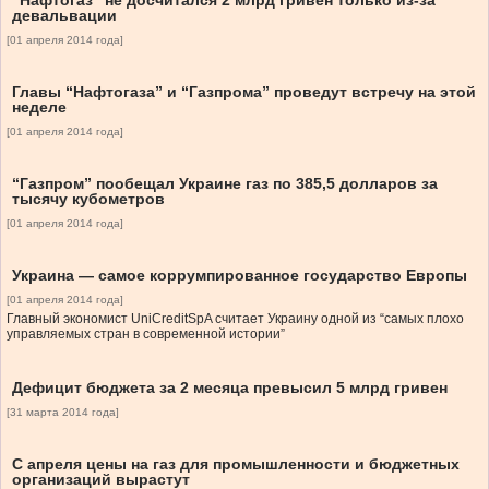
“Нафтогаз” не досчитался 2 млрд гривен только из-за
девальвации
[01 апреля 2014 года]
Главы “Нафтогаза” и “Газпрома” проведут встречу на этой
неделе
[01 апреля 2014 года]
“Газпром” пообещал Украине газ по 385,5 долларов за
тысячу кубометров
[01 апреля 2014 года]
Украина — самое коррумпированное государство Европы
[01 апреля 2014 года]
Главный экономист UniCreditSpA считает Украину одной из “самых плохо
управляемых стран в современной истории”
Дефицит бюджета за 2 месяца превысил 5 млрд гривен
[31 марта 2014 года]
С апреля цены на газ для промышленности и бюджетных
организаций вырастут