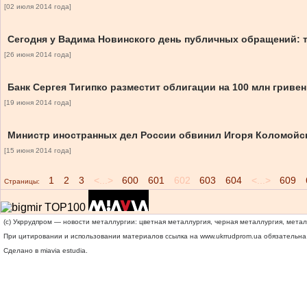
[02 июля 2014 года]
Сегодня у Вадима Новинского день публичных обращений: 
[26 июня 2014 года]
Банк Сергея Тигипко разместит облигации на 100 млн гривен
[19 июня 2014 года]
Министр иностранных дел России обвинил Игоря Коломойск
[15 июня 2014 года]
1
2
3
<...>
600
601
602
603
604
<...>
609
Страницы:
(c) Укррудпром — новости металлургии: цветная металлургия, черная металлургия, мета
При цитировании и использовании материалов ссылка на
www.ukrrudprom.ua
обязательна.
Сделано в miavia estudia.