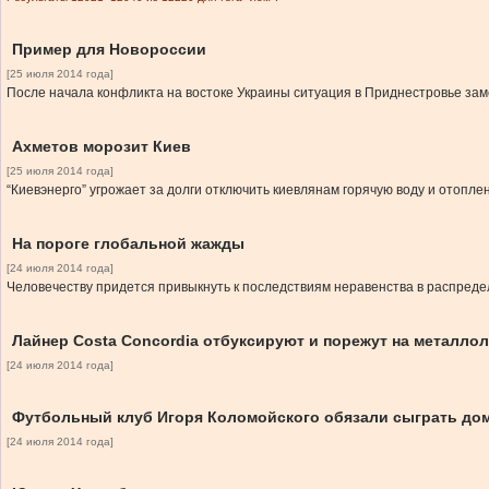
Пример для Новороссии
[25 июля 2014 года]
После начала конфликта на востоке Украины ситуация в Приднестровье зам
Ахметов морозит Киев
[25 июля 2014 года]
“Киевэнерго” угрожает за долги отключить киевлянам горячую воду и отопле
На пороге глобальной жажды
[24 июля 2014 года]
Человечеству придется привыкнуть к последствиям неравенства в распред
Лайнер Costa Concordia отбуксируют и порежут на металло
[24 июля 2014 года]
Футбольный клуб Игоря Коломойского обязали сыграть до
[24 июля 2014 года]