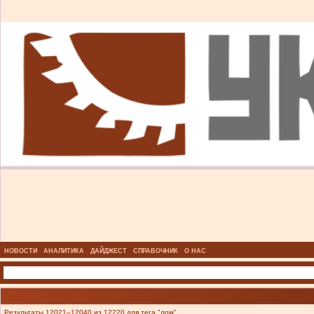
НОВОСТИ
АНАЛИТИКА
ДАЙДЖЕСТ
СПРАВОЧНИК
О НАС
Результаты 12021–12040 из 12220 для тега "лом".