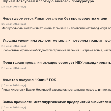
Юрием Хотлубеем вплотную занялась прокуратура
[24 июля 2014 года]
Через двое суток Ринат останется без производства стали
[22 июля 2014 года]
Мариупольский меткомбинат имени Ильича и Енакиевский метзавод могут о
Украина увеличила экспорт металла и потеряла транзит неф
[16 июля 2014 года]
В экономике Украины наблюдаются странные явления. В стране война, часть 
Фонд гарантирования вкладов советует НБУ ликвидировать
[16 июля 2014 года]
Ахметов получил “Юлин” ГОК
[16 июля 2014 года]
Ринат Ахметов и Вадим Новинский завершили металлургическое слияние, н
Запас прочности металлургических предприятий значителен,
[15 июля 2014 года]