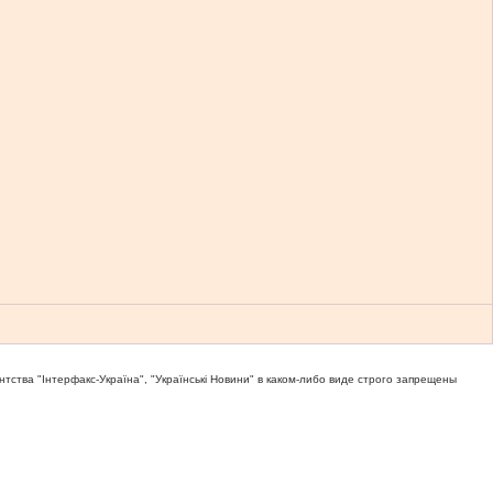
тва "Iнтерфакс-Україна", "Українськi Новини" в каком-либо виде строго запрещены