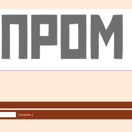
| искать |