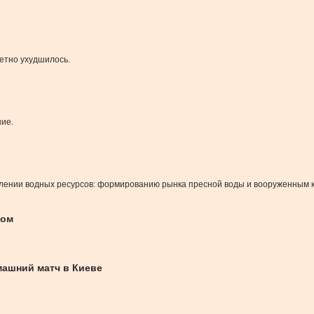
етно ухудшилось.
ние.
елении водных ресурсов: формированию рынка пресной воды и вооруженным к
лом
машний матч в Киеве