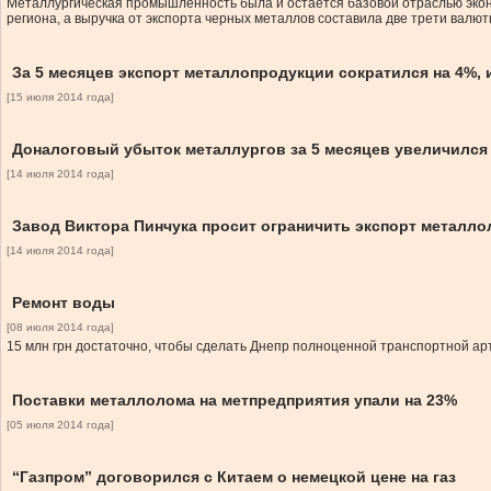
Металлургическая промышленность была и остается базовой отраслью эко
региона, а выручка от экспорта черных металлов составила две трети валют
За 5 месяцев экспорт металлопродукции сократился на 4%, 
[15 июля 2014 года]
Доналоговый убыток металлургов за 5 месяцев увеличился 
[14 июля 2014 года]
Завод Виктора Пинчука просит ограничить экспорт металл
[14 июля 2014 года]
Ремонт воды
[08 июля 2014 года]
15 млн грн достаточно, чтобы сделать Днепр полноценной транспортной а
Поставки металлолома на метпредприятия упали на 23%
[05 июля 2014 года]
“Газпром” договорился с Китаем о немецкой цене на газ