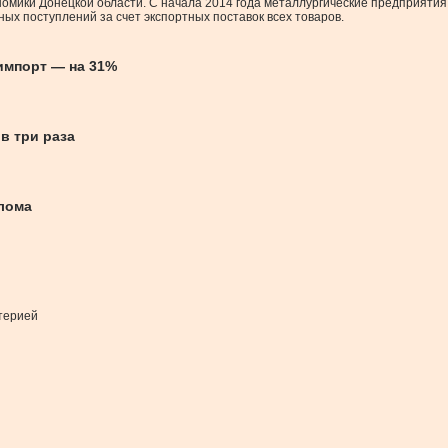
номики Донецкой области. С начала 2014 года металлургические предприят
ных поступлений за счет экспортных поставок всех товаров.
импорт — на 31%
в три раза
олома
ртерией