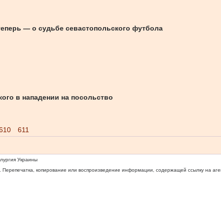
теперь — о судьбе севастопольского футбола
ого в нападении на посольство
610
611
ллургия Украины
 Перепечатка, копирование или воспроизведение информации, содержащей ссылку на агентс