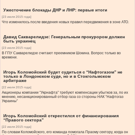
Ужесточение блокады ДНР и ЛНР: первые итоги
[23 июля 2015 года]
Что изменилось после введения новых правил передвижения в зоне АТО.
Давид Сакварелидзе: Генеральным прокурором должен
быть украинец
[23 июля 2015 года]
В ГПУ Сакварелидзе считают преемником Шокина. Вопрос только во
времени.
Игорь Коломойский будет судиться с “Нафтогазом” не
только в Лондонском суде, но и в Стокгольмском
арбитраже
[22 июля 2015 года]
Акционеры компании “Укрнафта” требуют компенсации убытков за, по их
мнению, несанкционированный отбор газа со стороны НАК “Нафтогаз
Украины”
Игорь Коломойский открестился от финансирования
“Правого сектора”
[22 июля 2015 года]
По словам Коломойского, его команда помогала Праому сектору, когда он