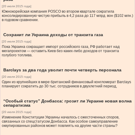
[20 июля 2015 года]
Южнокорейская компания POSCO во втором квартале сократила
консолидированную чистую прибыль в 4,2 раза до 117 млрд. вон ($102 млн.)
в годовом сравнении.
Сохранит ли Украина доходы от транзита газа
[20 июля 2015 года]
Пока Украина сокращает импорт российского газа, РФ работает над
мегапроектом — оставить Киев без каких-либо доходов от транзита
голубого топлива.
Barclays за два года уволит почти четверть персонала
[20 июля 2015 года]
Один из крупнейших в мире британский финансовый конгломерат Barclays
планирует сократить до 30 тыс. сотрудников в двухлетний период,
“Особый статус” Донбасса: грозит ли Украине новая волна
сепаратизма
[20 июля 2015 года]
Изменение Конституции Украины началось с ожесточенных споров,
связанных со спецстатусом Донбасса. Как особое самоуправление
оккупированных районов может повлиять на другие части страны?