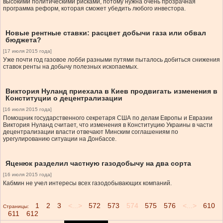
высокими политическими рисками, потому нужна очень прозрачная
программа реформ, которая сможет убедить любого инвестора.
Новые рентные ставки: расцвет добычи газа или обвал
бюджета?
[17 июля 2015 года]
Уже почти год газовое лобби разными путями пыталось добиться снижения
ставок ренты на добычу полезных ископаемых.
Виктория Нуланд приехала в Киев продвигать изменения в
Конституции о децентрализации
[16 июля 2015 года]
Помощник государственного секретаря США по делам Европы и Евразии
Виктория Нуланд считает, что изменения в Конституцию Украины в части
децентрализации власти отвечают Минским соглашениям по
урегулированию ситуации на Донбассе.
Яценюк разделил частную газодобычу на два сорта
[16 июля 2015 года]
Кабмин не учел интересы всех газодобывающих компаний.
1
2
3
<...>
572
573
574
575
576
<...>
610
Страницы:
611
612