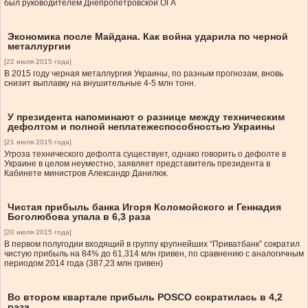
был руководителем Днепропетровской ОГА
Экономика после Майдана. Как война ударила по черной
металлургии
[22 июля 2015 года]
В 2015 году черная металлургия Украины, по разным прогнозам, вновь
снизит выплавку на внушительные 4-5 млн тонн.
У президента напоминают о разнице между техническим
дефолтом и полной неплатежеспособностью Украины
[21 июля 2015 года]
Угроза технического дефолта существует, однако говорить о дефолте в
Украине в целом неуместно, заявляет представитель президента в
Кабинете министров Александр Данилюк.
Чистая прибыль банка Игоря Коломойского и Геннадия
Боголюбова упала в 6,3 раза
[20 июля 2015 года]
В первом полугодии входящий в группу крупнейших “Приватбанк” сократил
чистую прибыль на 84% до 61,314 млн гривен, по сравнению с аналогичным
периодом 2014 года (387,23 млн гривен)
Во втором квартале прибыль POSCO сократилась в 4,2
раза