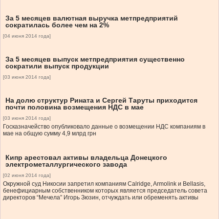
За 5 месяцев валютная выручка метпредприятий
сократилась более чем на 2%
[04 июня 2014 года]
За 5 месяцев выпуск метпредприятия существенно
сократили выпуск продукции
[03 июня 2014 года]
На долю структур Рината и Сергей Таруты приходится
почти половина возмещения НДС в мае
[03 июня 2014 года]
Госказначейство опубликовало данные о возмещении НДС компаниям в
мае на общую сумму 4,9 млрд грн
Кипр арестовал активы владельца Донецкого
электрометаллургического завода
[02 июня 2014 года]
Окружной суд Никосии запретил компаниям Calridge, Armolink и Bellasis,
бенефициарным собственником которых является председатель совета
директоров “Мечела” Игорь Зюзин, отчуждать или обременять активы