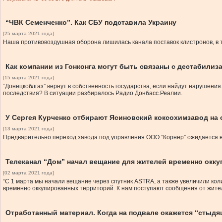
“ЧВК Семенченко”. Как СБУ подставила Украину
[25 марта 2021 года]
Наша противовоздушная оборона лишилась канала поставок клистронов, в 
Как компании из Гонконга могут быть связаны с дестабилиз
[15 марта 2021 года]
“Донецкоблгаз” вернут в собственность государства, если найдут нарушени
последствия? В ситуации разбиралось Радио Донбасс.Реалии.
У Сергея Курченко отбирают Ясиновский коксохимзавод на
[13 марта 2021 года]
Предварительно переход завода под управления ООО “Корнер” ожидается в
Телеканал “Дом” начал вещание для жителей временно окку
[02 марта 2021 года]
“С 1 марта мы начали вещание через спутник ASTRA, а также увеличили кол
временно оккупированных территорий. К нам поступают сообщения от жителе
Отработанный материал. Когда на подвале окажется “стыдя