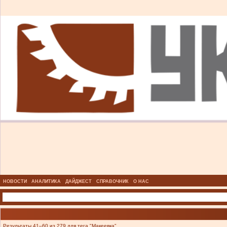
НОВОСТИ
АНАЛИТИКА
ДАЙДЖЕСТ
СПРАВОЧНИК
О НАС
Результаты 41–60 из 279 для тега "Макеевка".