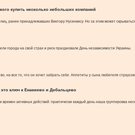
ского купить несколько небольших компаний
ц, ранее принадлежавших Виктору Нусенкису. Но за этим может скрываться
ели города на свой страх и риск праздновали День независимости Украины.
о, на все то, что он хочет забрать себе. Аппетиты у сына любителя страусов, 
это ключ к Енакиево и Дебальцево
времен активных действий: практически каждый день наша группировка несет 