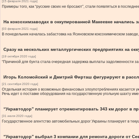
[15 февраля 2021 года]
Примеры того, как “русские своих не бросают”, стали появляться в последне
На коксохимзаводах в оккупированной Макеевке начались з
[03 февраля 2021 года]
В понедельник началась забастовка на Ясиновском коксохимическом заводе, 
Сразу на нескольких металлургических предприятиях на ок
[19 октября 2020 года]
“Причиной для бунта стала очередная задержка выплаты задолженности за
Игорь Коломойский и Дмитрий Фирташ фигурируют в рассл
[21 сентября 2020 года]
Отдельная история о возможных финансовых злоупотреблениях касается ук
Речь идет о поставке оборудования на государственную угольную шахту им
“Укравтодор” планирует отремонтировать 343 км дорог в п
[31 июля 2020 года]
Государственное агентство автомобильных дорог Украины планирует в текущ
“Укравтодор” выбрал 3 компании для ремонта дороги от Се