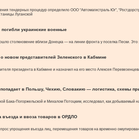
дения тендерных процедур определило ООО “Автомагистраль Юг”, “Ростдорс
Станицы Луганской
е погибли украинские военные
зошло столкновение вблизи Донецка — на линии фронта у поселка Пески. Это
 о новом представителей Зеленского в Кабмине
ителя президента в Кабмине и назначил на его место Алексея Перевезенцев
а попадает в Польшу, Чехию, Словакию — логистика, схемы пр
ной Бака-Погоржельской и Михалом Потоцким, исследовал, как добываемый н
а въезда и ввоза товаров в ОРДЛО
прос упрощения въезда лиц, перемещения товаров на временно оккупированн