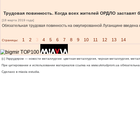
Трудовая повинность. Когда всех жителей ОРДЛО заставят 
[18 марта 2019 года]
Обязательная трудовая повинность на оккупированной Луганщине введена н
1
2
3
4
5
6
7
8
9
10
11
12
13
14
Страницы:
(c) Укррудпром — новости металлургии: цветная металлургия, черная металлургия, мета
При цитировании и использовании материалов ссылка на
www.ukrrudprom.ua
обязательна.
Сделано в miavia estudia.