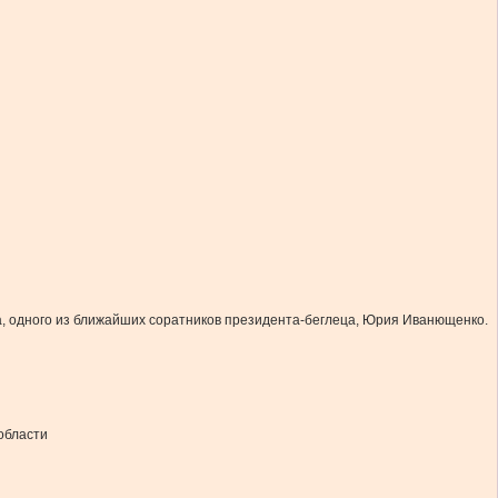
а, одного из ближайших соратников президента-беглеца, Юрия Иванющенко.
области