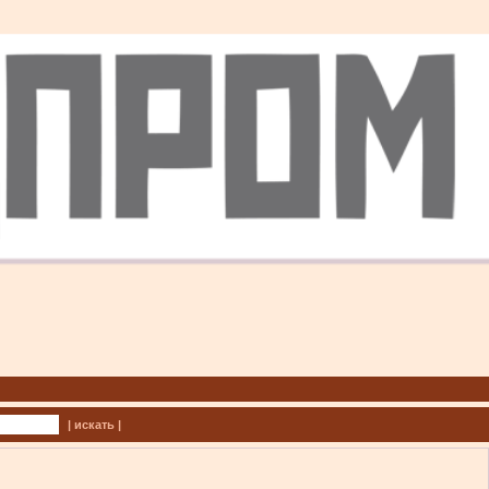
| искать |