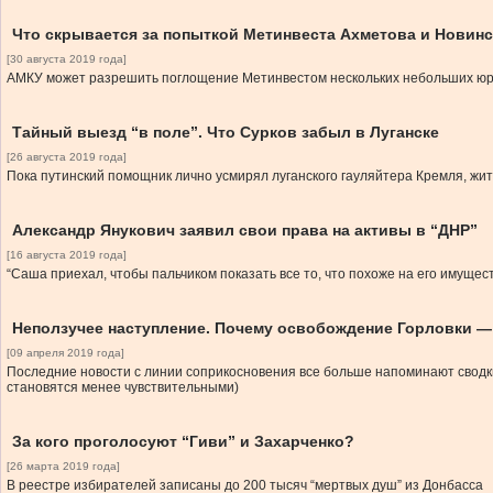
Что скрывается за попыткой Метинвеста Ахметова и Новин
[30 августа 2019 года]
АМКУ может разрешить поглощение Метинвестом нескольких небольших юрли
Тайный выезд “в поле”. Что Сурков забыл в Луганске
[26 августа 2019 года]
Пока путинский помощник лично усмирял луганского гауляйтера Кремля, жит
Александр Янукович заявил свои права на активы в “ДНР”
[16 августа 2019 года]
“Саша приехал, чтобы пальчиком показать все то, что похоже на его имуществ
Неползучее наступление. Почему освобождение Горловки — 
[09 апреля 2019 года]
Последние новости с линии соприкосновения все больше напоминают сводки 
становятся менее чувствительными)
За кого проголосуют “Гиви” и Захарченко?
[26 марта 2019 года]
В реестре избирателей записаны до 200 тысяч “мертвых душ” из Донбасса