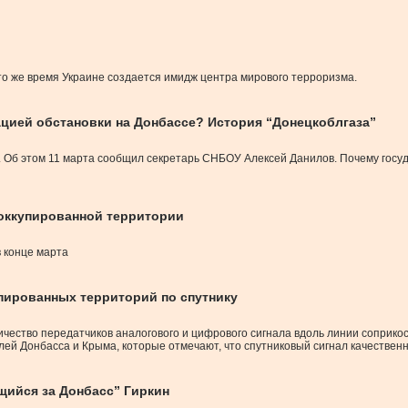
то же время Украине создается имидж центра мирового терроризма.
ацией обстановки на Донбассе? История “Донецкоблгаза”
я. Об этом 11 марта сообщил секретарь СНБОУ Алексей Данилов. Почему госуд
 оккупированной территории
 конце марта
пированных территорий по спутнику
ичество передатчиков аналогового и цифрового сигнала вдоль линии соприкос
й Донбасса и Крыма, которые отмечают, что спутниковый сигнал качественны
щийся за Донбасс” Гиркин