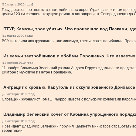
[25 марта 2020 года]
Государственное агентство автомобильных дорог Украины по итогам прове
целом 123 км среднего текущего ремонта автодороги от Северодонецка до 
ПТУР, Камазы, трое убитых. Что произошло под Песками, гд
[11 марта 2020 года]
ВСУ потеряли два грузовика и, как минимум, трех человек погибшими. Прои
Из семьи застройщиков и обоймы Порошенко. Что известно
[12 ноября 2019 года]
11 ноября Владимир Зеленский уволил Андрея Геруса с должности представ
Викторе Януковиче и Петре Порошенко.
Антрацит с кровью. Как уголь из оккупированного Донбасс
[28 октября 2019 года]
Словацкий журналист Томаш Фьорро, вместе с польскими коллегами Кароли
Владимир Зеленский хочет от Кабмина упрощенного порядк
[07 октября 2019 года]
Президент Владимир Зеленский поручил Кабинету министров отработать во
территорий.