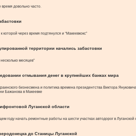
е время довольно часто.
абастовки
к которой через время подтянулся и “Макеевкокс”
купированной территории начались забастовки
 несколько месяцев”
едовании отмывания денег в крупнейших банках мира
раинского бизнесмена и политика времена президентства Виктора Янукович
ени Бажанова в Макеевке
рифронтовой Луганской области
ем году начать ремонтные работы на шести участках автодорог в Луганской 
веродонецка до Станицы Луганской