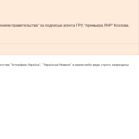
нием правительства” за подписью агента ГРУ, “премьера ЛНР” Козлова.
тва "Iнтерфакс-Україна", "Українськi Новини" в каком-либо виде строго запрещены