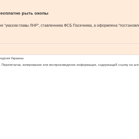
бесплатно рыть окопы
е “указом главы ЛНР”, ставленника ФСБ Пасечника, а оформлена “постановле
ллургия Украины
 Перепечатка, копирование или воспроизведение информации, содержащей ссылку на агентс