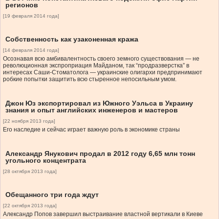
регионов
[19 февраля 2014 года]
Cобственность как узаконенная кража
[14 февраля 2014 года]
Осознавая всю амбивалентность своего земного существования — не
революционная экспроприация Майданом, так “продразверстка” в
интересах Саши-Стоматолога — украинские олигархи предпринимают
робкие попытки защитить всю стыренное непосильным умом.
Джон Юз экcпортировал из Южного Уэльса в Украину
знания и опыт английских инженеров и мастеров
[22 ноября 2013 года]
Его наследие и сейчас играет важную роль в экономике страны
Александр Янукович продал в 2012 году 6,65 млн тонн
угольного концентрата
[28 октября 2013 года]
Обещанного три года ждут
[22 октября 2013 года]
Александр Попов завершил выстраивание властной вертикали в Киеве