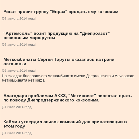
Ринат просит группу “Евраз” продать ему коксохим
[07 августа 2014 года]
“Артемсоль” возит продукцию на “Днепроазот”
резервным маршрутом
[07 августа 2014 года]
Меткомбинаты Сергея Таруты оказались на грани
остановки
[07 августа 2014 года]
На складах Днепровского меткомбината имени Дзержинского и Алчевского
меткомбината нет кокса
Благодаря проблемам АКХЗ, “Метинвест” перестал врать
по поводу Днепродзержинского коксохима
[31 июля 2014 года]
Кабмин утвердил список компаний для приватизации в
этом году
[31 июля 2014 года]