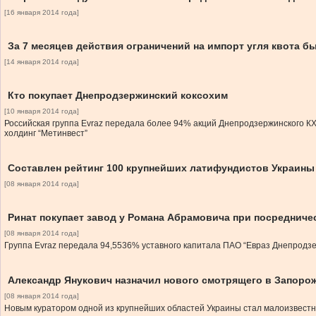
[16 января 2014 года]
За 7 месяцев действия ограничений на импорт угля квота б
[14 января 2014 года]
Кто покупает Днепродзержинский коксохим
[10 января 2014 года]
Российская группа Evraz передала более 94% акций Днепродзержинского К
холдинг “Метинвест”
Составлен рейтинг 100 крупнейших латифундистов Украины
[08 января 2014 года]
Ринат покупает завод у Романа Абрамовича при посредниче
[08 января 2014 года]
Группа Evraz передала 94,5536% уставного капитала ПАО “Евраз Днепродзе
Александр Янукович назначил нового смотрящего в Запоро
[08 января 2014 года]
Новым куратором одной из крупнейших областей Украины стал малоизвестн