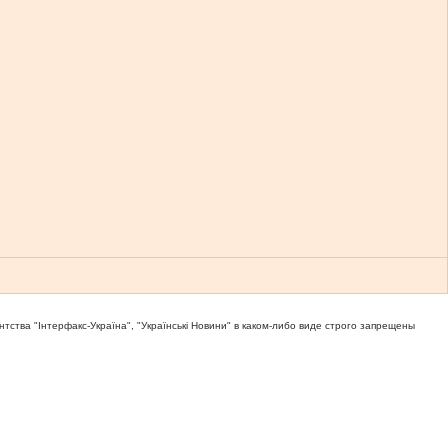
тва "Iнтерфакс-Україна", "Українськi Новини" в каком-либо виде строго запрещены