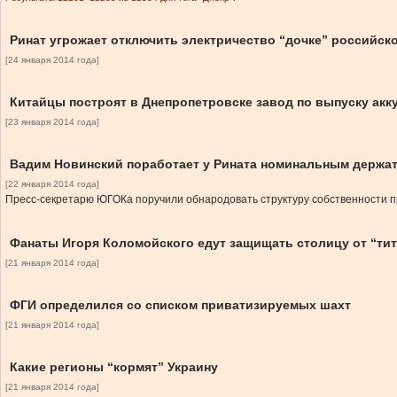
Ринат угрожает отключить электричество “дочке” российск
[24 января 2014 года]
Китайцы построят в Днепропетровске завод по выпуску ак
[23 января 2014 года]
Вадим Новинский поработает у Рината номинальным держа
[22 января 2014 года]
Пресс-секретарю ЮГОКа поручили обнародовать структуру собственности 
Фанаты Игоря Коломойского едут защищать столицу от “ти
[21 января 2014 года]
ФГИ определился со списком приватизируемых шахт
[21 января 2014 года]
Какие регионы “кормят” Украину
[21 января 2014 года]