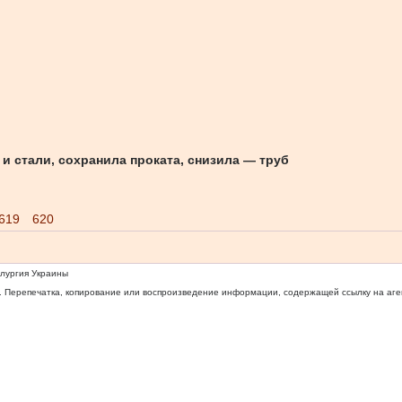
 и стали, сохранила проката, снизила — труб
619
620
ллургия Украины
 Перепечатка, копирование или воспроизведение информации, содержащей ссылку на агентс