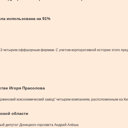
ыла использована на 91%
ХЗ четырем оффшорным фирмам. С учетом корпоративной истории этого предп
стве Игоря Прасолова
ржинский коксохимический завод” четырем компаниям, расположенным на Ки
жской области
ый депутат Донецкого горсовета Андрей Алёша