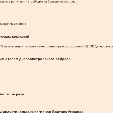
тальные получают из госбюджета больше, чем отдают
з бюджета Украины
рующих компаний
5% пакеты акций тепловых энергогенерирующих компаний “ДТЭК Днипроэнерго
ким отелем днепропетровского рейдера
полтора раза
ы индустриальных регионов Востока Украины