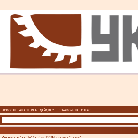
НОВОСТИ
АНАЛИТИКА
ДАЙДЖЕСТ
СПРАВОЧНИК
О НАС
Результаты 12261–12280 из 12384 для тега "Днепр".