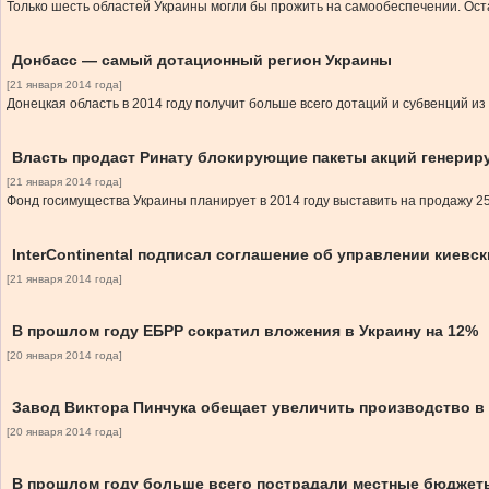
Только шесть областей Украины могли бы прожить на самообеспечении. Ос
Донбасс — самый дотационный регион Украины
[21 января 2014 года]
Донецкая область в 2014 году получит больше всего дотаций и субвенций и
Власть продаст Ринату блокирующие пакеты акций генери
[21 января 2014 года]
Фонд госимущества Украины планирует в 2014 году выставить на продажу 2
InterContinental подписал соглашение об управлении киевс
[21 января 2014 года]
В прошлом году ЕБРР сократил вложения в Украину на 12%
[20 января 2014 года]
Завод Виктора Пинчука обещает увеличить производство в 
[20 января 2014 года]
В прошлом году больше всего пострадали местные бюджет