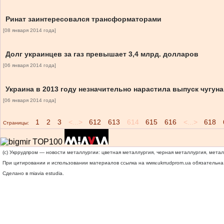
Ринат заинтересовался трансформаторами
[08 января 2014 года]
Долг украинцев за газ превышает 3,4 млрд. долларов
[06 января 2014 года]
Украина в 2013 году незначительно нарастила выпуск чугуна
[06 января 2014 года]
1
2
3
<...>
612
613
614
615
616
<...>
618
Страницы:
(c) Укррудпром — новости металлургии: цветная металлургия, черная металлургия, мета
При цитировании и использовании материалов ссылка на
www.ukrrudprom.ua
обязательна.
Сделано в miavia estudia.