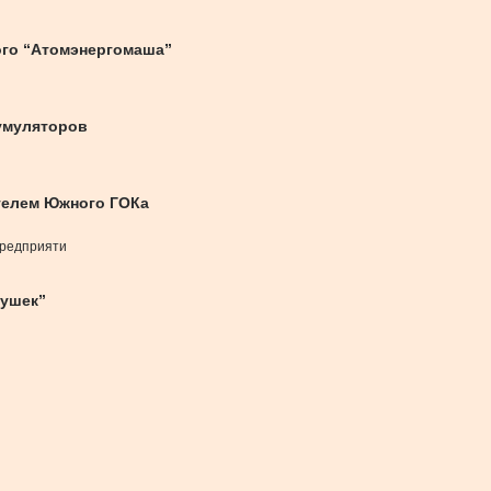
ого “Атомэнергомаша”
кумуляторов
телем Южного ГОКа
предприяти
тушек”