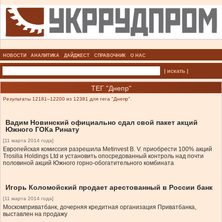
НОВОСТИ
АНАЛИТИКА
ДАЙДЖЕСТ
СПРАВОЧНИК
О НАС
| искать |
ТЕГ "Днепр"
Результаты 12181–12200 из 12381 для тега "Днепр".
Вадим Новинский официально сдал свой пакет акций
Южного ГОКа Ринату
[11 марта 2014 года]
Европейская комиссия разрешила Metinvest B. V. приобрести 100% акций
Trosilia Holdings Ltd и установить опосредованный контроль над почти
половиной акций Южного горно-обогатительного комбината
Игорь Коломойский продает арестованный в России банк
[11 марта 2014 года]
Москомприватбанк, дочерняя кредитная организация Приватбанка,
выставлен на продажу