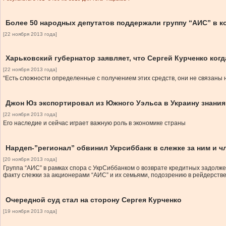
Более 50 народных депутатов поддержали группу “АИС” в к
[22 ноября 2013 года]
Харьковский губернатор заявляет, что Сергей Курченко когд
[22 ноября 2013 года]
“Есть сложности определенные с получением этих средств, они не связаны н
Джон Юз экcпортировал из Южного Уэльса в Украину знания
[22 ноября 2013 года]
Его наследие и сейчас играет важную роль в экономике страны
Нардеп-”регионал” обвинил Укрсиббанк в слежке за ним и ч
[20 ноября 2013 года]
Группа “АИС” в рамках спора с УкрСиббанком о возврате кредитных задолж
факту слежки за акционерами “АИС” и их семьями, подозрению в рейдерств
Очередной суд стал на сторону Сергея Курченко
[19 ноября 2013 года]