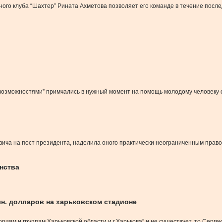
ого клуба “Шахтер” Рината Ахметова позволяет его команде в течение посл
и возможностями” примчались в нужный момент на помощь молодому человек
вича на пост президента, наделила оного практически неограниченным право
нства
н. долларов на харьковском стадионе
иям и группам Харьковской области и г.Харькова” и не существует, то Серге