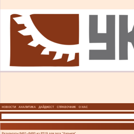
НОВОСТИ
АНАЛИТИКА
ДАЙДЖЕСТ
СПРАВОЧНИК
О НАС
Результаты 8461–8480 из 8519 для тега "Харьков".