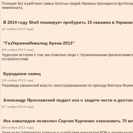
Позиция №1 в рейтинге самых богатых людей Украины президента футбольн
чемпионата.
В 2014 году Shell планирует пробурить 15 скважин в Украине
[11 ноября 2013 года]
“ГазУкраинаИнвалид Арена-2013”
[09 ноября 2013 года]
Чудесная история о том, как пожилые люди с “ограниченными физическим
потребностями.
Буриданов самец
[09 ноября 2013 года]
Пирамида украинской власти, сконструированная по приходу Виктора Януко
Александр Ярославский подаст иск о защите чести и достои
[07 ноября 2013 года]
Иск инвалидов позволил Сергею Курченко сэкономить 70 мл
[06 ноября 2013 года]
Даже если “облкомитет помощи и содействия инвалидам ВОВ и другим категор