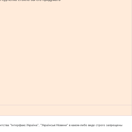
тва "Iнтерфакс-Україна", "Українськi Новини" в каком-либо виде строго запрещены