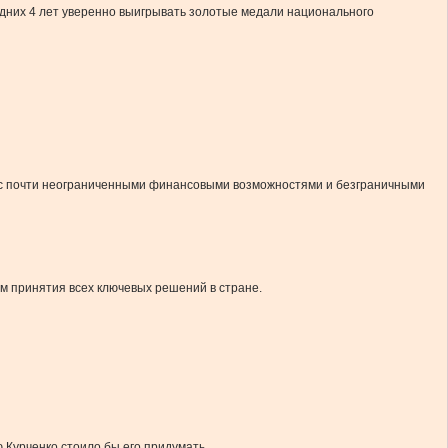
едних 4 лет уверенно выигрывать золотые медали национального
у с почти неограниченными финансовыми возможностями и безграничными
м принятия всех ключевых решений в стране.
ю Курченко стоило бы его придумать