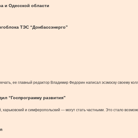
ва и Одесской области
ргоблока ТЭС “Донбассэнерго”
в печать, ее главный редактор Владимир Федорин написал эсэмэску своему ко
дил “Госпрограмму развития”
й, харьковский и симферопольский — могут стать частными. Это стало возмо
ол