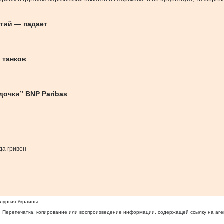
ятий — падает
 танков
дочки” BNP Paribas
да гривен
ллургия Украины
 Перепечатка, копирование или воспроизведение информации, содержащей ссылку на агентс