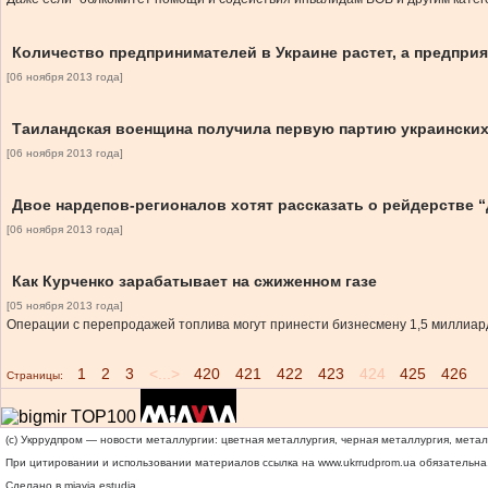
Количество предпринимателей в Украине растет, а предпри
[06 ноября 2013 года]
Таиландская военщина получила первую партию украинских
[06 ноября 2013 года]
Двое нардепов-регионалов хотят рассказать о рейдерстве “
[06 ноября 2013 года]
Как Курченко зарабатывает на сжиженном газе
[05 ноября 2013 года]
Операции с перепродажей топлива могут принести бизнесмену 1,5 миллиар
1
2
3
<...>
420
421
422
423
424
425
426
Страницы:
(c) Укррудпром — новости металлургии: цветная металлургия, черная металлургия, мета
При цитировании и использовании материалов ссылка на
www.ukrrudprom.ua
обязательна.
Сделано в miavia estudia.