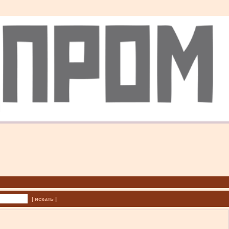
| искать |