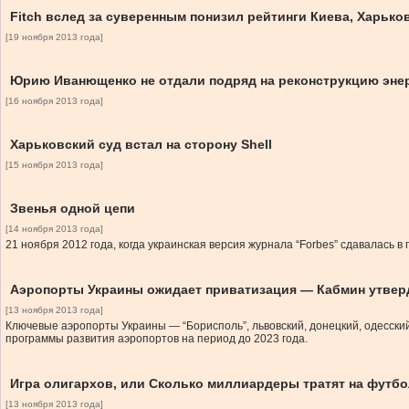
Fitch вслед за суверенным понизил рейтинги Киева, Харько
[19 ноября 2013 года]
Юрию Иванющенко не отдали подряд на реконструкцию эне
[16 ноября 2013 года]
Харьковский суд встал на сторону Shell
[15 ноября 2013 года]
Звенья одной цепи
[14 ноября 2013 года]
21 ноября 2012 года, когда украинская версия журнала “Forbes” сдавалась 
Аэропорты Украины ожидает приватизация — Кабмин утвер
[13 ноября 2013 года]
Ключевые аэропорты Украины — “Борисполь”, львовский, донецкий, одесски
программы развития аэропортов на период до 2023 года.
Игра олигархов, или Сколько миллиардеры тратят на футб
[13 ноября 2013 года]