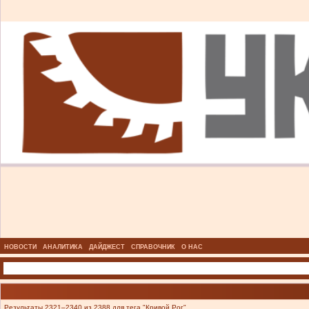
НОВОСТИ
АНАЛИТИКА
ДАЙДЖЕСТ
СПРАВОЧНИК
О НАС
Результаты 2321–2340 из 2388 для тега "Кривой Рог".