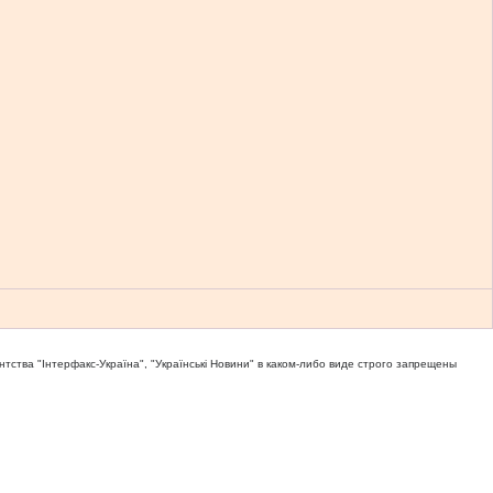
тва "Iнтерфакс-Україна", "Українськi Новини" в каком-либо виде строго запрещены