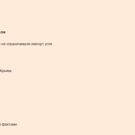
гля
ы не ограничивали импорт угля
 Крыма.
и фактами.