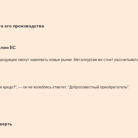
та его производства
шлин ЕС
родукции смогут завоевать новые рынки. Металлургам же стоит рассчитыват
 кредо?”, — он не колеблясь ответит: “Добросовестный приобретатель”.
тверть