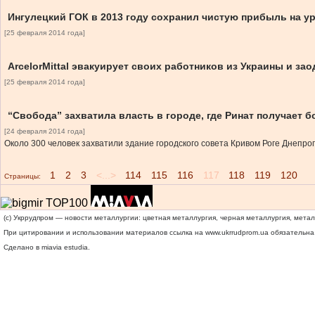
Ингулецкий ГОК в 2013 году сохранил чистую прибыль на ур
[25 февраля 2014 года]
ArcelorMittal эвакуирует своих работников из Украины и з
[25 февраля 2014 года]
“Свобода” захватила власть в городе, где Ринат получает б
[24 февраля 2014 года]
Около 300 человек захватили здание городского совета Кривом Роге Днепро
1
2
3
<...>
114
115
116
117
118
119
120
Страницы:
(c) Укррудпром — новости металлургии: цветная металлургия, черная металлургия, мета
При цитировании и использовании материалов ссылка на
www.ukrrudprom.ua
обязательна.
Сделано в miavia estudia.