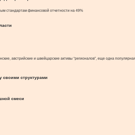
дным стандартам финансовой отчетности на 49%
ласти
нские, австрийские и швейцарские активы “регионалов”, еще одна популярн
у своими структурами
шной смеси