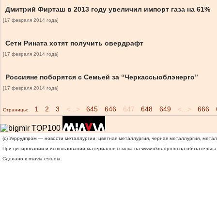
Дмитрий Фирташ в 2013 году увеличил импорт газа на 61%
[17 февраля 2014 года]
Сети Рината хотят получить овердрафт
[17 февраля 2014 года]
Россияне поборятся с Семьей за “Черкассыоблэнерго”
[17 февраля 2014 года]
1
2
3
<...>
645
646
647
648
649
<...>
666
Страницы:
(c) Укррудпром — новости металлургии: цветная металлургия, черная металлургия, мета
При цитировании и использовании материалов ссылка на
www.ukrrudprom.ua
обязательна.
Сделано в miavia estudia.