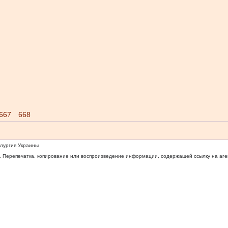
667
668
ллургия Украины
 Перепечатка, копирование или воспроизведение информации, содержащей ссылку на агентс