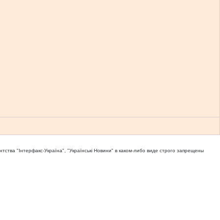
тва "Iнтерфакс-Україна", "Українськi Новини" в каком-либо виде строго запрещены