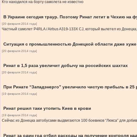
Кто находился на борту самолета не известно
В Украине сегодня траур. Поэтому Ринат летит в Чехию на 
[20 февраля 2014 года]
Частный самолет P4RLA / Airbus A319-133X CJ, который вылетел из Донецка
Ситуация с промышленностью Донецкой области даже хуже 
[20 февраля 2014 года]
Ринат в 1,5 раза увеличит добычу на российских шахтах
[20 февраля 2014 года]
При Ринате “Западэнерго” увеличило чистую прибыль в 25 
[19 февраля 2014 года]
Ринат решил таки утопить Киев в крови
[19 февраля 2014 года]
Сейчас из Донецка автобусами выдвигаются 100 боевиков “Люкса” для доб
Ринат за один год отбил расходы на получение контроля на