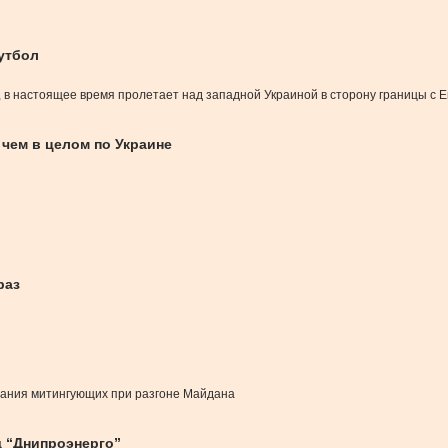
футбол
, в настоящее время пролетает над западной Украиной в сторону границы с 
чем в целом по Украине
раз
ивания митингующих при разгоне Майдана
д “Днипроэнерго”