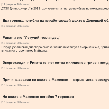
[19 февраля 2014 года]
ДТЭК Днипроэнерго” в 2013 году увеличила чистую прибыль по междунаро
Два горняка погибли на неработающей шахте в Донецкой об
[19 февраля 2014 года]
Ринат и его “Летучий голландец”
[18 февраля 2014 года]
Покуда украинская диаспора самозабвенно пикетирует американские, брита
внимания сторонников Майдана.
Энергохолдинг Рината гоняет сотни миллионов гривен межд
[18 февраля 2014 года]
Причина аварии на шахте в Макеевке — взрыв метановозду
[18 февраля 2014 года]
На шахте в Макеевке погибло 7 горняков
[18 февраля 2014 года]