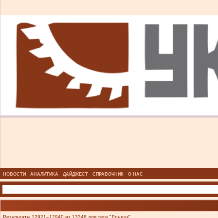
НОВОСТИ
АНАЛИТИКА
ДАЙДЖЕСТ
СПРАВОЧНИК
О НАС
Результаты 12921–12940 из 13348 для тега "Донецк".