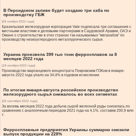
В Персидском заливе будет создано три хаба по
производству ГБЖ
[03 ноября 2022 года]
Бразильская железорудная корпорация Vale подписала три соглашения с
местными властями и деловыми партнерами в Саудовской Аравии, ОАЭ и
Омане о строительстве в этих странах так называемых “мегахабов” по
производству низкоуглеродного металлургического сырья.
Украина произвела 399 тыс тонн ферросплавов за 8
месяцев 2022 года
[19 октября 2022 года]
Производство марганцевого концентрата Покровским ГОКом в январе-
августе 2022 года упало на 34,4% в годовом исчислении
По итогам января-августа российское производство
железорудного сырья снижалось во всех сегментах
[29 сентября 2022 года]
За восемь месяцев 2022 года добыча сырой железной руды снизилась по
сравнению с аналогичным периодом 2021 года на 4,1%, составив 200,9 млн
т.
Ферросплавные предприятия Украины суммарно снизили
выпуск продукции на 228%