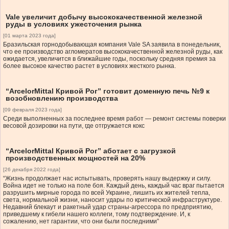
Vale увеличит добычу высококачественной железной
руды в условиях ужесточения рынка
[01 марта 2023 года]
Бразильская горнодобывающая компания Vale SA заявила в понедельник,
что ее производство агломератов высококачественной железной руды, как
ожидается, увеличится в ближайшие годы, поскольку средняя премия за
более высокое качество растет в условиях жесткого рынка.
“ArcelorMittal Кривой Рог” готовит доменную печь №9 к
возобновлению производства
[09 февраля 2023 года]
Среди выполненных за последнее время работ — ремонт системы поверки
весовой дозировки на пути, где отгружается кокс
“ArcelorMittal Кривой Рог” аботает с загрузкой
производственных мощностей на 20%
[26 декабря 2022 года]
“Жизнь продолжает нас испытывать, проверять нашу выдержку и силу.
Война идет не только на поле боя. Каждый день, каждый час враг пытается
разрушить мирные города по всей Украине, лишить их жителей тепла,
света, нормальной жизни, наносит удары по критической инфраструктуре.
Недавний блекаут и ракетный удар страны-агрессора по предприятию,
приведшему к гибели нашего коллеги, тому подтверждение. И, к
сожалению, нет гарантии, что они были последними”