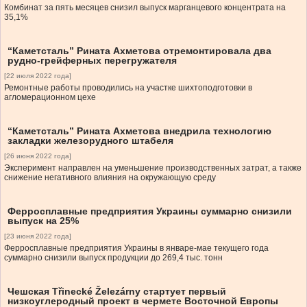
Комбинат за пять месяцев снизил выпуск марганцевого концентрата на
35,1%
“Каметсталь” Рината Ахметова отремонтировала два
рудно-грейферных перегружателя
[22 июля 2022 года]
Ремонтные работы проводились на участке шихтоподготовки в
агломерационном цехе
“Каметсталь” Рината Ахметова внедрила технологию
закладки железорудного штабеля
[26 июня 2022 года]
Эксперимент направлен на уменьшение производственных затрат, а также
снижение негативного влияния на окружающую среду
Ферросплавные предприятия Украины суммарно снизили
выпуск на 25%
[23 июня 2022 года]
Ферросплавные предприятия Украины в январе-мае текущего года
суммарно снизили выпуск продукции до 269,4 тыс. тонн
Чешская Třinecké Železárny стартует первый
низкоуглеродный проект в чермете Восточной Европы