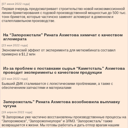
[07 июня 2022 года]
Первая очередь предусматривает строительство новой низкоэмиссионной
линии брикетирования с годовой производственной мощностью до 500 тыс.
тонн брикетов, которые частичсно заменят агломерат в доменном и
сталеплавильном производстве.
На “Запорожстали” Рината Ахметова химичат с качеством
агломерата
[23 мая 2022 года]
Экономический эффект от эксперимента для меткомбината составил
примерно в $1,2 млн
Из-за проблем с поставками сырья “Каметсталь” Ахметова
проводит эксперименты с качеством продукции
[23 мая 2022 года]
Бывший ДМК сталкивается с логистическими проблемами, а также с
обеспечением запчастями и материалами
Запорожсталь” Рината Ахметова возобновила выплавку
чугуна
[19 апреля 2022 года]
“В Запорожье уже частично восстановлены производственные процессы на
“Запорожкоксе”, “Запорожогнеупоре” и ЗЛМЗ. “Запорожсталь” также
возвращается к жизни. Мы готовы работать и дать отпор врагам нашим