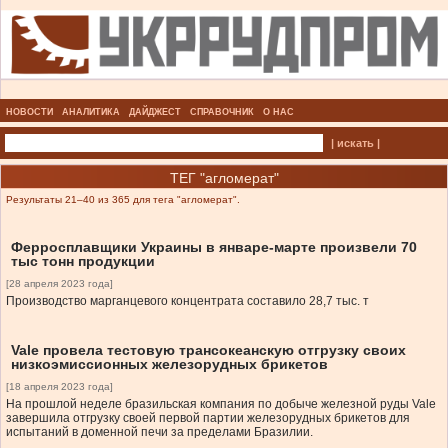
НОВОСТИ
АНАЛИТИКА
ДАЙДЖЕСТ
СПРАВОЧНИК
О НАС
| искать |
ТЕГ "агломерат"
Результаты 21–40 из 365 для тега "агломерат".
Ферросплавщики Украины в январе-марте произвели 70
тыс тонн продукции
[28 апреля 2023 года]
Производство марганцевого концентрата составило 28,7 тыс. т
Vale провела тестовую трансокеанскую отгрузку своих
низкоэмиссионных железорудных брикетов
[18 апреля 2023 года]
На прошлой неделе бразильская компания по добыче железной руды Vale
завершила отгрузку своей первой партии железорудных брикетов для
испытаний в доменной печи за пределами Бразилии.